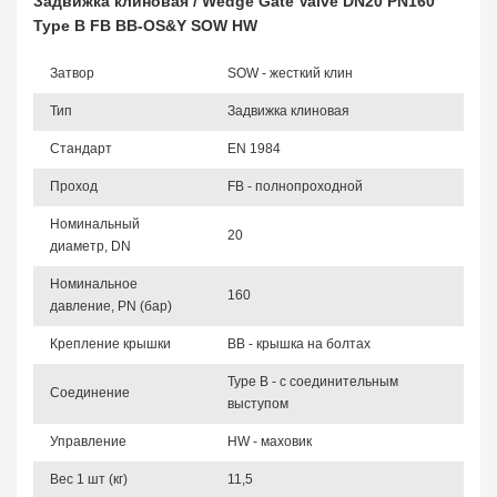
Задвижка клиновая / Wedge Gate Valve DN20 PN160
Type B FB BB-OS&Y SOW HW
Затвор
SOW - жесткий клин
Тип
Задвижка клиновая
Стандарт
EN 1984
Проход
FB - полнопроходной
Номинальный
20
диаметр, DN
Номинальное
160
давление, PN (бар)
Крепление крышки
BB - крышка на болтах
Type B - с соединительным
Соединение
выступом
Управление
HW - маховик
Вес 1 шт (кг)
11,5