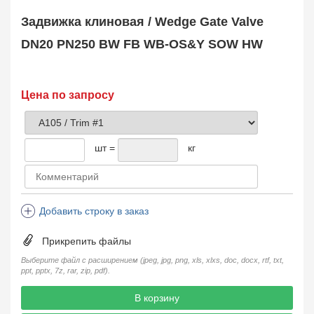
Safety Valve
1
Задвижка клиновая / Wedge Gate Valve
Клапан обратный
Check Valve
3704
DN20 PN250 BW FB WB-OS&Y SOW HW
Кран шаровой
Ball Valve
3321
Кран пробковый
Цена по запросу
Plug Valve
148
Затвор дисковый
Butterfly Valve
1
шт =
кг
Фильтр сетчатый
Strainer
1138
Конденсатоотводчик
Steam Trap
4
Добавить строку в заказ
Компенсатор
Expansion Joint
7
Прикрепить файлы
Пламегаситель
Flame Arrester
73
Выберите файл с расширением (jpeg, jpg, png, xls, xlxs, doc, docx, rtf, txt,
ppt, pptx, 7z, rar, zip, pdf).
Заказать в 1 клик
В корзину