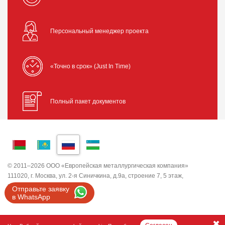
Персональный менеджер проекта
«Точно в срок» (Just In Time)
Полный пакет документов
© 2011–2026 ООО «Европейская металлургическая компания»
111020, г. Москва, ул. 2-я Синичкина, д.9а, строение 7, 5 этаж,
помещение I, комната 5
Отправьте заявку
ИНН 7743820503 ООО "ЕМК"
в WhatsApp