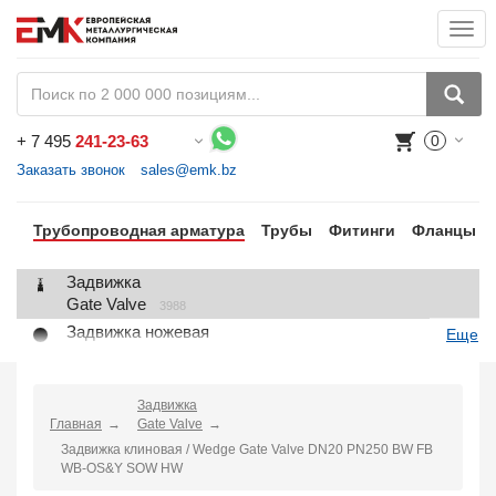
Togg
navi
+
7 495
241-23-63
0
Воспользуйтесь каталогом, положите товар в корзину и оформите заказ.
Заказать звонок
sales@emk.bz
Трубопроводная арматура
Трубы
Фитинги
Фланцы
Задвижка
Gate Valve
3988
Задвижка ножевая
Еще
Knife Gate Valve
1
Клапан запорный
Globe Valve
Задвижка
2191
Главная
Gate Valve
Клапан регулирующий
Задвижка клиновая / Wedge Gate Valve DN20 PN250 BW FB
Control Valve
2
WB-OS&Y SOW HW
Клапан предохранительный