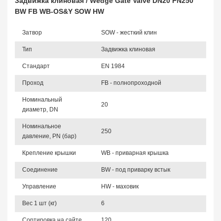
Задвижка клиновая / Wedge Gate Valve DN20 PN250
BW FB WB-OS&Y SOW HW
Затвор
SOW - жесткий клин
Тип
Задвижка клиновая
Стандарт
EN 1984
Проход
FB - полнопроходной
Номинальный
20
диаметр, DN
Номинальное
250
давление, PN (бар)
Крепление крышки
WB - приварная крышка
Соединение
BW - под приварку встык
Управление
HW - маховик
Вес 1 шт (кг)
6
Сортировка на сайте
120