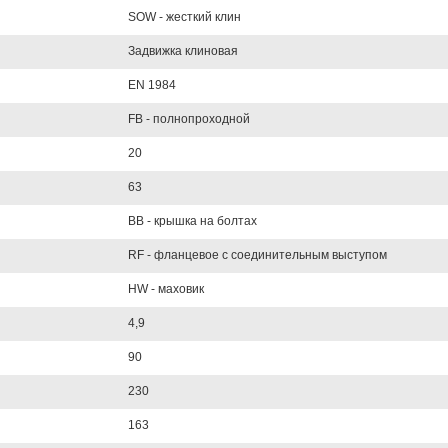
SOW - жесткий клин
Задвижка клиновая
EN 1984
FB - полнопроходной
20
63
BB - крышка на болтах
RF - фланцевое с соединительным выступом
HW - маховик
4,9
90
230
163