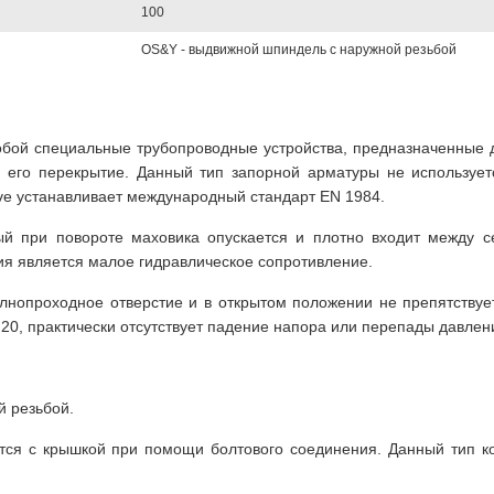
100
OS&Y - выдвижной шпиндель с наружной резьбой
обой специальные трубопроводные устройства, предназначенные 
 его перекрытие. Данный тип запорной арматуры не использует
ve устанавливает международный стандарт EN 1984.
ый при повороте маховика опускается и плотно входит между 
я является малое гидравлическое сопротивление.
олнопроходное отверстие и в открытом положении не препятству
0, практически отсутствует падение напора или перепады давлен
й резьбой.
тся с крышкой при помощи болтового соединения. Данный тип ко