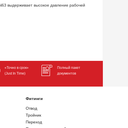
N63 выдерживает высокое давление рабочей
«Точно в срок»
Полный пакет
(Just In Time)
документов
Фитинги
Отвод
Тройник
Переход