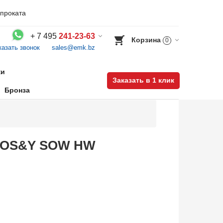
проката
+
7 495
241-23-63
Корзина
0
казать звонок
sales@emk.bz
Воспользуйтесь каталогом, положите товар в корзину и оформите заказ.
ки
Заказать в 1 клик
Бронза
BB-OS&Y SOW HW