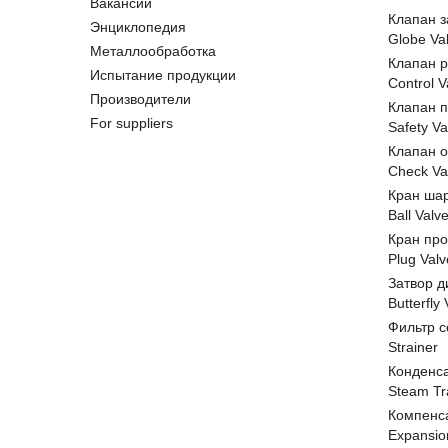
Вакансии
Клапан 
Энциклопедия
Globe Va
Металлообработка
Клапан 
Испытание продукции
Control V
Производители
Клапан 
For suppliers
Safety Va
Клапан 
Check Va
Кран ша
Ball Valv
Кран пр
Plug Valv
Затвор д
Butterfly
Фильтр с
Strainer
Конденс
Steam Tr
Компенс
Expansio