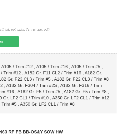
txt, ppt, pptx, 7z, rar, zip, pdf).
ик
,
A105 / Trim #12
,
A105 / Trim #16
,
A105 / Trim #5
,
/ Trim #12
,
A182 Gr. F11 CL2 / Trim #16
,
A182 Gr.
82 Gr. F22 CL3 / Trim #5
,
A182 Gr. F22 CL3 / Trim #8
#2
,
A182 Gr. F304 / Trim #2S
,
A182 Gr. F316 / Trim
rim #16
,
A182 Gr. F5 / Trim #5
,
A182 Gr. F5 / Trim #8
,
 Gr. LF2 CL1 / Trim #10
,
A350 Gr. LF2 CL1 / Trim #12
 Trim #5
,
A350 Gr. LF2 CL1 / Trim #8
 PN63 RF FB BB-OS&Y SOW HW