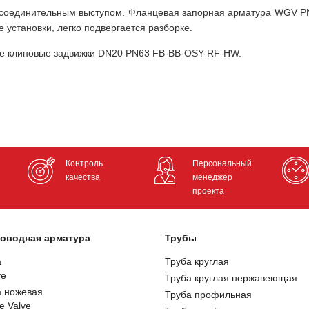
с соединительным выступом. Фланцевая запорная арматура WGV P
 установки, легко подвергается разборке.
ые клиновые задвижки DN20 PN63 FB-BB-OSY-RF-HW.
Контроль
Персональный
качества
менеджер
проекта
оводная арматура
Трубы
а
Труба круглая
ve
Труба круглая нержавеющая
а ножевая
Труба профильная
e Valve