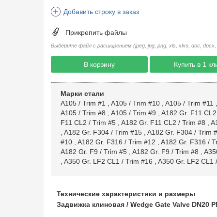
Добавить строку в заказ
Прикрепить файлы
Выберите файл с расширением (jpeg, jpg, png, xls, xlxs, doc, docx, rtf, 
В корзину
Купить в 1 кл
Марки стали
A105 / Trim #1
,
A105 / Trim #10
,
A105 / Trim #11
A105 / Trim #8
,
A105 / Trim #9
,
A182 Gr. F11 CL2 
F11 CL2 / Trim #5
,
A182 Gr. F11 CL2 / Trim #8
,
A1
,
A182 Gr. F304 / Trim #15
,
A182 Gr. F304 / Trim 
#10
,
A182 Gr. F316 / Trim #12
,
A182 Gr. F316 / T
A182 Gr. F9 / Trim #5
,
A182 Gr. F9 / Trim #8
,
A350
,
A350 Gr. LF2 CL1 / Trim #16
,
A350 Gr. LF2 CL1 /
Технические характеристики и размеры
Задвижка клиновая / Wedge Gate Valve DN20