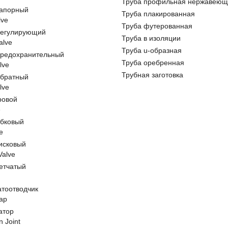
Труба профильная нержавеющ
запорный
Труба плакированная
lve
Труба футерованная
регулирующий
Труба в изоляции
alve
Труба u-образная
предохранительный
Труба оребренная
lve
Трубная заготовка
обратный
lve
ровой
e
обковый
e
исковый
 Valve
етчатый
атоотводчик
ap
атор
n Joint