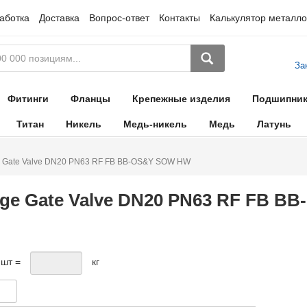
аботка
Доставка
Вопрос-ответ
Контакты
Калькулятор металло
За
Фитинги
Фланцы
Крепежные изделия
Подшипни
Титан
Никель
Медь-никель
Медь
Латунь
e Gate Valve DN20 PN63 RF FB BB-OS&Y SOW HW
dge Gate Valve DN20 PN63 RF FB 
шт =
кг