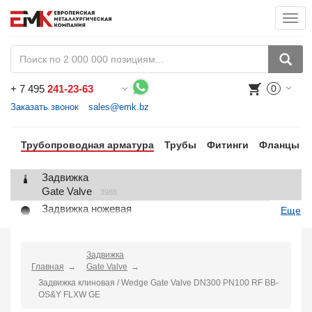
Togg
navi
+
7 495
241-23-63
0
Воспользуйтесь каталогом, положите товар в корзину и оформите заказ.
Заказать звонок
sales@emk.bz
Трубопроводная арматура
Трубы
Фитинги
Фланцы
Задвижка
Gate Valve
3988
Задвижка ножевая
Еще
Knife Gate Valve
1
Клапан запорный
Globe Valve
Задвижка
2191
Главная
Gate Valve
Клапан регулирующий
Задвижка клиновая / Wedge Gate Valve DN300 PN100 RF BB-
Control Valve
2
OS&Y FLXW GE
Клапан предохранительный