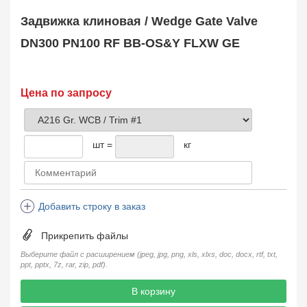
Safety Valve
1
Задвижка клиновая / Wedge Gate Valve
Клапан обратный
Check Valve
3704
DN300 PN100 RF BB-OS&Y FLXW GE
Кран шаровой
Ball Valve
3321
Кран пробковый
Цена по запросу
Plug Valve
148
Затвор дисковый
Butterfly Valve
1
шт =
кг
Фильтр сетчатый
Strainer
1138
Конденсатоотводчик
Steam Trap
4
Добавить строку в заказ
Компенсатор
Expansion Joint
7
Прикрепить файлы
Пламегаситель
Flame Arrester
73
Выберите файл с расширением (jpeg, jpg, png, xls, xlxs, doc, docx, rtf, txt,
ppt, pptx, 7z, rar, zip, pdf).
Заказать в 1 клик
В корзину