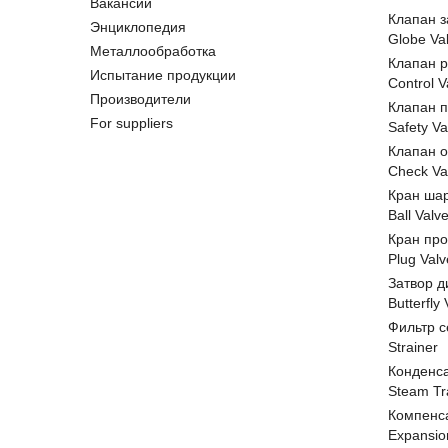
Вакансии
Клапан 
Энциклопедия
Globe Va
Металлообработка
Клапан 
Испытание продукции
Control V
Производители
Клапан 
For suppliers
Safety Va
Клапан 
Check Va
Кран ша
Ball Valv
Кран пр
Plug Valv
Затвор д
Butterfly
Фильтр с
Strainer
Конденс
Steam Tr
Компенс
Expansio