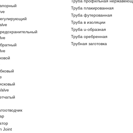
Труба профильная нержавеющ
запорный
Труба плакированная
lve
Труба футерованная
регулирующий
Труба в изоляции
alve
Труба u-образная
предохранительный
Труба оребренная
lve
Трубная заготовка
обратный
lve
ровой
e
обковый
e
исковый
 Valve
етчатый
атоотводчик
ap
атор
n Joint