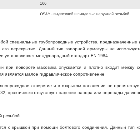
160
OS&Y - выдвижной шпиндель с наружной резьбой
обой специальные трубопроводные устройства, предназначенные 
 его перекрытие. Данный тип запорной арматуры не использует
ve устанавливает международный стандарт EN 1984.
ый при повороте маховика опускается и плотно входит между 
я является малое гидравлическое сопротивление.
олнопроходное отверстие и в открытом положении не препятству
2, практически отсутствует падение напора или перепады давлен
й резьбой.
тся с крышкой при помощи болтового соединения. Данный тип ко