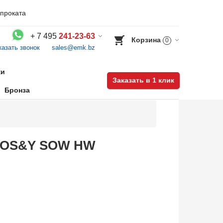
проката
+
7 495
241-23-63
Корзина
0
казать звонок
sales@emk.bz
Воспользуйтесь каталогом, положите товар в корзину и оформите заказ.
ки
Заказать в 1 клик
Бронза
BB-OS&Y SOW HW