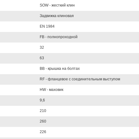
SOW - жесткий клин
Задвижка клиновая
EN 1984
FB - полнопроходной
32
63
BB - крышка на болтах
RF - фланцевое с соединительным выступом
HW - маховик
9,6
210
260
226