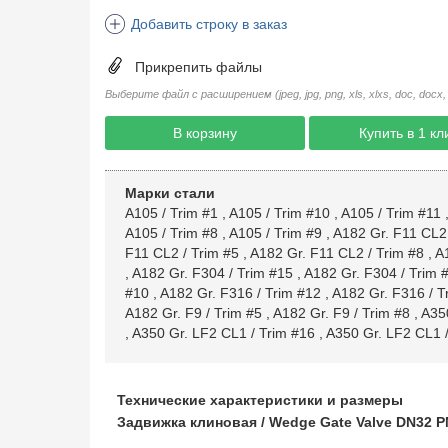
Добавить строку в заказ
Прикрепить файлы
Выберите файл с расширением (jpeg, jpg, png, xls, xlxs, doc, docx, rtf, 
В корзину
Купить в 1 кл
Марки стали
A105 / Trim #1
,
A105 / Trim #10
,
A105 / Trim #11
A105 / Trim #8
,
A105 / Trim #9
,
A182 Gr. F11 CL2 
F11 CL2 / Trim #5
,
A182 Gr. F11 CL2 / Trim #8
,
A1
,
A182 Gr. F304 / Trim #15
,
A182 Gr. F304 / Trim 
#10
,
A182 Gr. F316 / Trim #12
,
A182 Gr. F316 / T
A182 Gr. F9 / Trim #5
,
A182 Gr. F9 / Trim #8
,
A350
,
A350 Gr. LF2 CL1 / Trim #16
,
A350 Gr. LF2 CL1 /
Технические характеристики и размеры
Задвижка клиновая / Wedge Gate Valve DN32