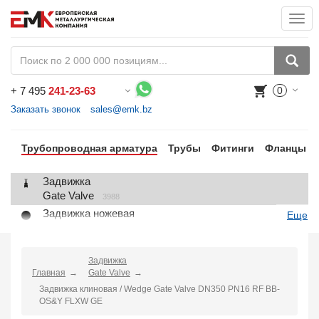
Togg
navi
+
7 495
241-23-63
0
Воспользуйтесь каталогом, положите товар в корзину и оформите заказ.
Заказать звонок
sales@emk.bz
Трубопроводная арматура
Трубы
Фитинги
Фланцы
Задвижка
Gate Valve
3988
Задвижка ножевая
Еще
Knife Gate Valve
1
Клапан запорный
Globe Valve
Задвижка
2191
Главная
Gate Valve
Клапан регулирующий
Задвижка клиновая / Wedge Gate Valve DN350 PN16 RF BB-
Control Valve
2
OS&Y FLXW GE
Клапан предохранительный