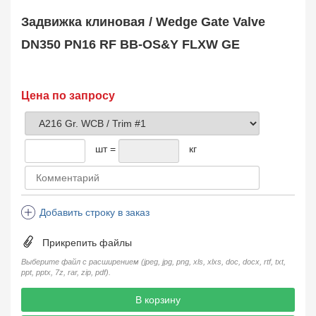
Safety Valve
1
Задвижка клиновая / Wedge Gate Valve
Клапан обратный
Check Valve
3704
DN350 PN16 RF BB-OS&Y FLXW GE
Кран шаровой
Ball Valve
3321
Кран пробковый
Цена по запросу
Plug Valve
148
Затвор дисковый
Butterfly Valve
1
шт =
кг
Фильтр сетчатый
Strainer
1138
Конденсатоотводчик
Steam Trap
4
Добавить строку в заказ
Компенсатор
Expansion Joint
7
Прикрепить файлы
Пламегаситель
Flame Arrester
73
Выберите файл с расширением (jpeg, jpg, png, xls, xlxs, doc, docx, rtf, txt,
ppt, pptx, 7z, rar, zip, pdf).
Заказать в 1 клик
В корзину