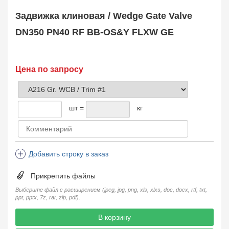
Safety Valve
1
Задвижка клиновая / Wedge Gate Valve
Клапан обратный
Check Valve
3704
DN350 PN40 RF BB-OS&Y FLXW GE
Кран шаровой
Ball Valve
3321
Кран пробковый
Цена по запросу
Plug Valve
148
Затвор дисковый
Butterfly Valve
1
шт =
кг
Фильтр сетчатый
Strainer
1138
Конденсатоотводчик
Steam Trap
4
Добавить строку в заказ
Компенсатор
Expansion Joint
7
Прикрепить файлы
Пламегаситель
Flame Arrester
73
Выберите файл с расширением (jpeg, jpg, png, xls, xlxs, doc, docx, rtf, txt,
ppt, pptx, 7z, rar, zip, pdf).
Заказать в 1 клик
В корзину