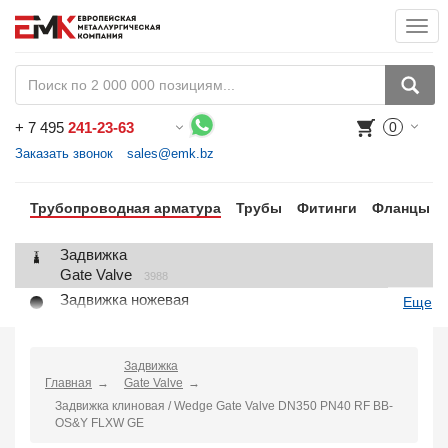
Togg
navi
+
7 495
241-23-63
0
Воспользуйтесь каталогом, положите товар в корзину и оформите заказ.
Заказать звонок
sales@emk.bz
Трубопроводная арматура
Трубы
Фитинги
Фланцы
Задвижка
Gate Valve
3988
Задвижка ножевая
Еще
Knife Gate Valve
1
Клапан запорный
Globe Valve
Задвижка
2191
Главная
Gate Valve
Клапан регулирующий
Задвижка клиновая / Wedge Gate Valve DN350 PN40 RF BB-
Control Valve
2
OS&Y FLXW GE
Клапан предохранительный