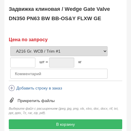
Safety Valve
1
Задвижка клиновая / Wedge Gate Valve
Клапан обратный
Check Valve
3704
DN350 PN63 BW BB-OS&Y FLXW GE
Кран шаровой
Ball Valve
3321
Кран пробковый
Цена по запросу
Plug Valve
148
Затвор дисковый
Butterfly Valve
1
шт =
кг
Фильтр сетчатый
Strainer
1138
Конденсатоотводчик
Steam Trap
4
Добавить строку в заказ
Компенсатор
Expansion Joint
7
Прикрепить файлы
Пламегаситель
Flame Arrester
73
Выберите файл с расширением (jpeg, jpg, png, xls, xlxs, doc, docx, rtf, txt,
ppt, pptx, 7z, rar, zip, pdf).
Заказать в 1 клик
В корзину