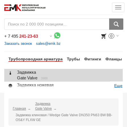
Togg
navi
+
7 495
241-23-63
0
Воспользуйтесь каталогом, положите товар в корзину и оформите заказ.
Заказать звонок
sales@emk.bz
Трубопроводная арматура
Трубы
Фитинги
Фланцы
Задвижка
Gate Valve
3988
Задвижка ножевая
Еще
Knife Gate Valve
1
Клапан запорный
Globe Valve
Задвижка
2191
Главная
Gate Valve
Клапан регулирующий
Задвижка клиновая / Wedge Gate Valve DN350 PN63 BW BB-
Control Valve
2
OS&Y FLXW GE
Клапан предохранительный