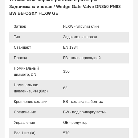
Задвижка клиновая / Wedge Gate Valve DN350 PN63
BW BB-OS&Y FLXW GE
Затвор
FLXW - упругий клин
Тип
Задвижка клиновая
Стандарт
EN 1984
Проход
FB - полнопроходной
Номинальный
350
диаметр, DN
Номинальное
63
давление, PN (бар)
Крепление крышки
BB - крышка на болтах
Соединение
BW - под приварку встык
Управление
GE - редуктор
Вес 1 шт (кг)
570