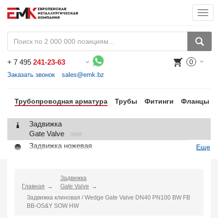
Togg
navi
+
7 495
241-23-63
0
Воспользуйтесь каталогом, положите товар в корзину и оформите заказ.
Заказать звонок
sales@emk.bz
Трубопроводная арматура
Трубы
Фитинги
Фланцы
Задвижка
Gate Valve
3988
Задвижка ножевая
Еще
Knife Gate Valve
1
Клапан запорный
Globe Valve
Задвижка
2191
Главная
Gate Valve
Клапан регулирующий
Задвижка клиновая / Wedge Gate Valve DN40 PN100 BW FB
Control Valve
2
BB-OS&Y SOW HW
Клапан предохранительный