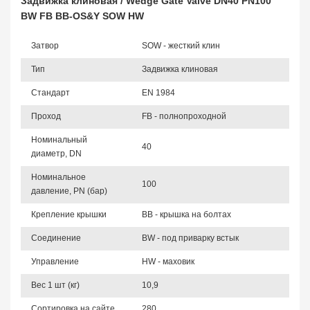
Задвижка клиновая / Wedge Gate Valve DN40 PN100
BW FB BB-OS&Y SOW HW
Затвор
SOW - жесткий клин
Тип
Задвижка клиновая
Стандарт
EN 1984
Проход
FB - полнопроходной
Номинальный
40
диаметр, DN
Номинальное
100
давление, PN (бар)
Крепление крышки
BB - крышка на болтах
Соединение
BW - под приварку встык
Управление
HW - маховик
Вес 1 шт (кг)
10,9
Сортировка на сайте
280