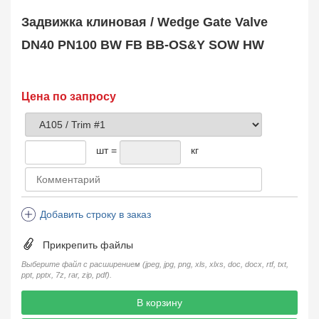
Safety Valve
1
Задвижка клиновая / Wedge Gate Valve
Клапан обратный
Check Valve
3704
DN40 PN100 BW FB BB-OS&Y SOW HW
Кран шаровой
Ball Valve
3321
Кран пробковый
Цена по запросу
Plug Valve
148
Затвор дисковый
Butterfly Valve
1
шт =
кг
Фильтр сетчатый
Strainer
1138
Конденсатоотводчик
Steam Trap
4
Добавить строку в заказ
Компенсатор
Expansion Joint
7
Прикрепить файлы
Пламегаситель
Flame Arrester
73
Выберите файл с расширением (jpeg, jpg, png, xls, xlxs, doc, docx, rtf, txt,
ppt, pptx, 7z, rar, zip, pdf).
Заказать в 1 клик
В корзину