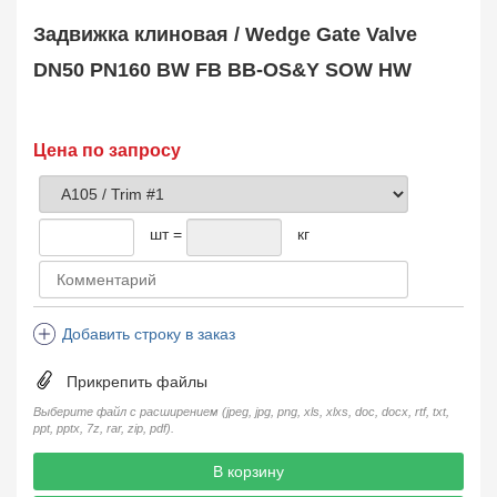
Safety Valve
1
Задвижка клиновая / Wedge Gate Valve
Клапан обратный
Check Valve
3704
DN50 PN160 BW FB BB-OS&Y SOW HW
Кран шаровой
Ball Valve
3321
Кран пробковый
Цена по запросу
Plug Valve
148
Затвор дисковый
Butterfly Valve
1
шт =
кг
Фильтр сетчатый
Strainer
1138
Конденсатоотводчик
Steam Trap
4
Добавить строку в заказ
Компенсатор
Expansion Joint
7
Прикрепить файлы
Пламегаситель
Flame Arrester
73
Выберите файл с расширением (jpeg, jpg, png, xls, xlxs, doc, docx, rtf, txt,
ppt, pptx, 7z, rar, zip, pdf).
Заказать в 1 клик
В корзину