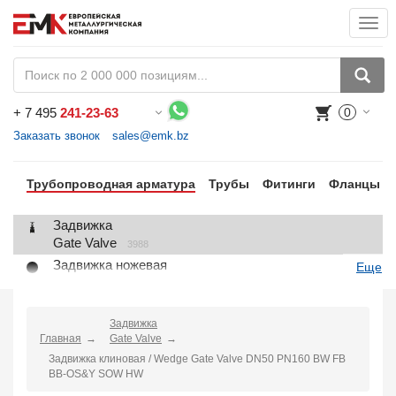
Togg
navi
+
7 495
241-23-63
0
Воспользуйтесь каталогом, положите товар в корзину и оформите заказ.
Заказать звонок
sales@emk.bz
Трубопроводная арматура
Трубы
Фитинги
Фланцы
Задвижка
Gate Valve
3988
Задвижка ножевая
Еще
Knife Gate Valve
1
Клапан запорный
Globe Valve
Задвижка
2191
Главная
Gate Valve
Клапан регулирующий
Задвижка клиновая / Wedge Gate Valve DN50 PN160 BW FB
Control Valve
2
BB-OS&Y SOW HW
Клапан предохранительный