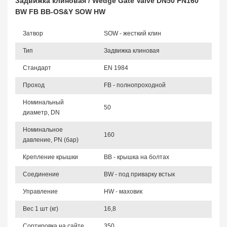
Задвижка клиновая / Wedge Gate Valve DN50 PN160
BW FB BB-OS&Y SOW HW
Затвор
SOW - жесткий клин
Тип
Задвижка клиновая
Стандарт
EN 1984
Проход
FB - полнопроходной
Номинальный
50
диаметр, DN
Номинальное
160
давление, PN (бар)
Крепление крышки
BB - крышка на болтах
Соединение
BW - под приварку встык
Управление
HW - маховик
Вес 1 шт (кг)
16,8
Сортировка на сайте
350