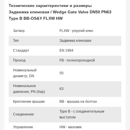
Технические характеристики и размеры
Задвижка клиновая / Wedge Gate Valve DN50 PN63
Type B BB-OS&Y FLXW HW
Затвор
FLXW - упругий клин
Тип
Задвижка клиновая
Стандарт
EN 1984
Проход
FB - полнопроходной
Номинальный
50
диаметр, DN
Номинальное
63
давление, PN (бар)
Крепление крышки
BB - крышка на болтах
Type B - с соединительным
Соединение
выступом
Управление
HW - маховик