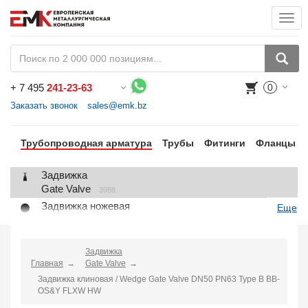
Togg
navi
+
7 495
241-23-63
0
Воспользуйтесь каталогом, положите товар в корзину и оформите заказ.
Заказать звонок
sales@emk.bz
Трубопроводная арматура
Трубы
Фитинги
Фланцы
Задвижка
Gate Valve
3988
Задвижка ножевая
Еще
Knife Gate Valve
1
Клапан запорный
Globe Valve
Задвижка
2191
Главная
Gate Valve
Клапан регулирующий
Задвижка клиновая / Wedge Gate Valve DN50 PN63 Type B BB-
Control Valve
2
OS&Y FLXW HW
Клапан предохранительный