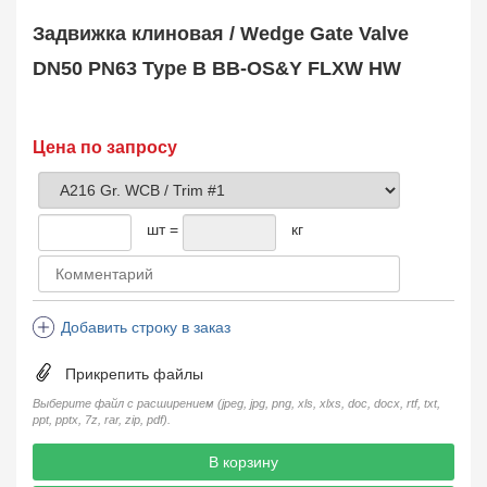
Safety Valve
1
Задвижка клиновая / Wedge Gate Valve
Клапан обратный
Check Valve
3704
DN50 PN63 Type B BB-OS&Y FLXW HW
Кран шаровой
Ball Valve
3321
Кран пробковый
Цена по запросу
Plug Valve
148
Затвор дисковый
Butterfly Valve
1
шт =
кг
Фильтр сетчатый
Strainer
1138
Конденсатоотводчик
Steam Trap
4
Добавить строку в заказ
Компенсатор
Expansion Joint
7
Прикрепить файлы
Пламегаситель
Flame Arrester
73
Выберите файл с расширением (jpeg, jpg, png, xls, xlxs, doc, docx, rtf, txt,
ppt, pptx, 7z, rar, zip, pdf).
Заказать в 1 клик
В корзину