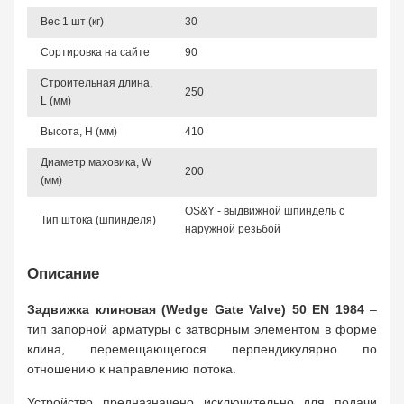
Вес 1 шт (кг)
30
Сортировка на сайте
90
Строительная длина,
250
L (мм)
Высота, Н (мм)
410
Диаметр маховика, W
200
(мм)
OS&Y - выдвижной шпиндель с
Тип штока (шпинделя)
наружной резьбой
Описание
Задвижка клиновая (Wedge Gate Valve) 50 EN 1984
–
тип запорной арматуры с затворным элементом в форме
клина, перемещающегося перпендикулярно по
отношению к направлению потока.
Устройство предназначено исключительно для подачи