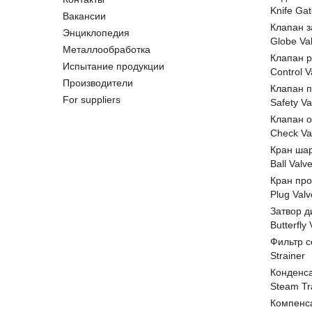
Knife Gat
Вакансии
Клапан 
Энциклопедия
Globe Va
Металлообработка
Клапан 
Испытание продукции
Control V
Производители
Клапан 
For suppliers
Safety Va
Клапан 
Check Va
Кран ша
Ball Valv
Кран пр
Plug Valv
Затвор д
Butterfly
Фильтр с
Strainer
Конденс
Steam Tr
Компенс