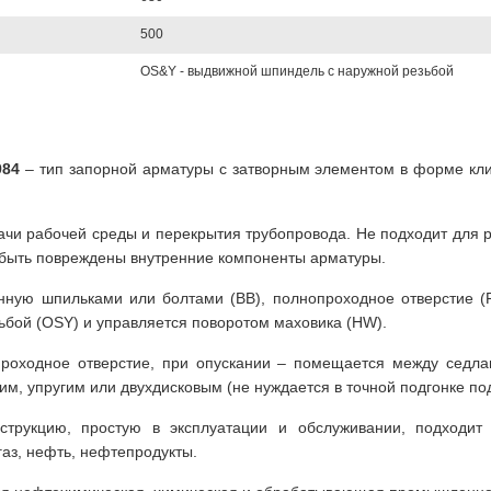
500
OS&Y - выдвижной шпиндель с наружной резьбой
984
– тип запорной арматуры с затворным элементом в форме кл
чи рабочей среды и перекрытия трубопровода. Не подходит для р
 быть повреждены внутренние компоненты арматуры.
нную шпильками или болтами (BB), полнопроходное отверстие (F
ьбой (OSY) и управляется поворотом маховика (HW).
роходное отверстие, при опускании – помещается между седла
м, упругим или двухдисковым (не нуждается в точной подгонке под
струкцию, простую в эксплуатации и обслуживании, подходит
газ, нефть, нефтепродукты.