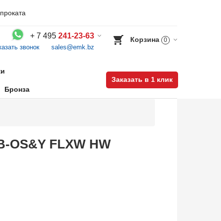
проката
+
7 495
241-23-63
Корзина
0
казать звонок
sales@emk.bz
Воспользуйтесь каталогом, положите товар в корзину и оформите заказ.
ки
Заказать в 1 клик
Бронза
 BB-OS&Y FLXW HW