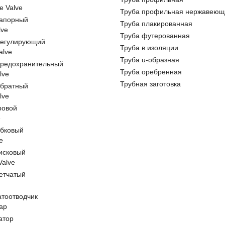
e Valve
Труба профильная нержавеющ
запорный
Труба плакированная
lve
Труба футерованная
регулирующий
Труба в изоляции
alve
Труба u-образная
предохранительный
Труба оребренная
lve
Трубная заготовка
обратный
lve
ровой
e
обковый
e
исковый
 Valve
етчатый
атоотводчик
ap
атор