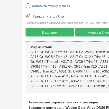
Добавить строку в заказ
Прикрепить файлы
Выберите файл с расширением (jpeg, jpg, png, xls, xlxs, doc, docx, rtf, 
В корзину
Купить в 1 кл
Марки стали
A216 Gr. WCB / Trim #1
,
A216 Gr. WCB / Trim #10
A216 Gr. WCB / Trim #8
,
A217 Gr. C12 / Trim #5
,
Gr. WC6 / Trim #8
,
A217 Gr. WC9 / Trim #8
,
A351 
CF3M / Trim #10
,
A351 Gr. CF8 / Trim #10
,
A351 
CF8C / Trim #17
,
A351 Gr. CF8M / Trim #10
,
A351
A352 Gr. LC1 / Trim #12
,
A352 Gr. LC1 / Trim #2
,
A352 Gr. LCB / Trim #12
,
A352 Gr. LCB / Trim #8
A352 Gr. LCC / Trim #5
,
A352 Gr. LCC / Trim #8
,
Технические характеристики и размеры
Задвижка клиновая / Wedge Gate Valve DN80 