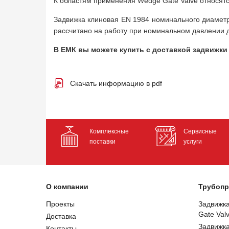
К областям применения Wedge Gate Valve относя
Задвижка клиновая EN 1984 номинального диаметра
рассчитано на работу при номинальном давлении д
В ЕМК вы можете купить с доставкой задвижки 
Скачать информацию в pdf
Комплексные
Сервисные
поставки
услуги
О компании
Трубопр
Проекты
Задвижк
Gate Val
Доставка
Задвижк
Контакты