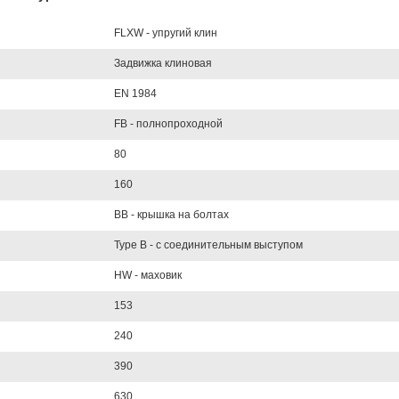
FLXW - упругий клин
Задвижка клиновая
EN 1984
FB - полнопроходной
80
160
BB - крышка на болтах
Type B - с соединительным выступом
HW - маховик
153
240
390
630