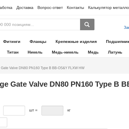
аботка
Доставка
Вопрос-ответ
Контакты
Калькулятор металло
За
Фитинги
Фланцы
Крепежные изделия
Подшипни
Титан
Никель
Медь-никель
Медь
Латунь
e Gate Valve DN80 PN160 Type B BB-OS&Y FLXW HW
ge Gate Valve DN80 PN160 Type B
шт =
кг