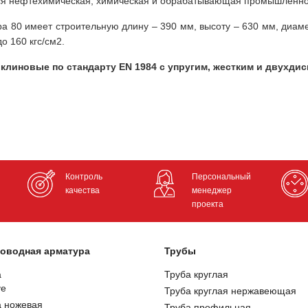
тся нефтехимическая, химическая и обрабатывающая промышленн
 80 имеет строительную длину – 390 мм, высоту – 630 мм, диамет
о 160 кгс/cм2.
клиновые по стандарту EN 1984 с упругим, жестким и двухди
Контроль
Персональный
качества
менеджер
проекта
оводная арматура
Трубы
а
Труба круглая
ve
Труба круглая нержавеющая
а ножевая
Труба профильная