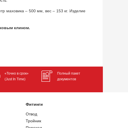
ость.
р маховика – 500 мм, вес – 153 кг. Изделие
сковым клином.
«Точно в срок»
Полный пакет
(Just In Time)
документов
Фитинги
Отвод
Тройник
Переход