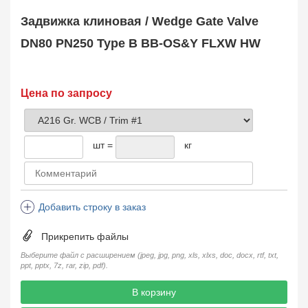
Safety Valve
1
Задвижка клиновая / Wedge Gate Valve
Клапан обратный
Check Valve
3704
DN80 PN250 Type B BB-OS&Y FLXW HW
Кран шаровой
Ball Valve
3321
Кран пробковый
Цена по запросу
Plug Valve
148
Затвор дисковый
Butterfly Valve
1
шт =
кг
Фильтр сетчатый
Strainer
1138
Конденсатоотводчик
Steam Trap
4
Добавить строку в заказ
Компенсатор
Expansion Joint
7
Прикрепить файлы
Пламегаситель
Flame Arrester
73
Выберите файл с расширением (jpeg, jpg, png, xls, xlxs, doc, docx, rtf, txt,
ppt, pptx, 7z, rar, zip, pdf).
Заказать в 1 клик
В корзину