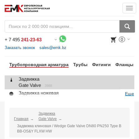
Togg
navi
+
7 495
241-23-63
0
Воспользуйтесь каталогом, положите товар в корзину и оформите заказ.
Заказать звонок
sales@emk.bz
Трубопроводная арматура
Трубы
Фитинги
Фланцы
Задвижка
Gate Valve
3988
Задвижка ножевая
Еще
Knife Gate Valve
1
Клапан запорный
Globe Valve
Задвижка
2191
Главная
Gate Valve
Клапан регулирующий
Задвижка клиновая / Wedge Gate Valve DN80 PN250 Type B
Control Valve
2
BB-OS&Y FLXW HW
Клапан предохранительный