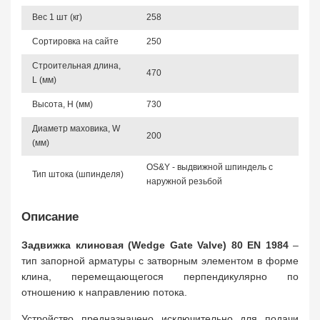
Вес 1 шт (кг)
258
Сортировка на сайте
250
Строительная длина,
470
L (мм)
Высота, Н (мм)
730
Диаметр маховика, W
200
(мм)
OS&Y - выдвижной шпиндель с
Тип штока (шпинделя)
наружной резьбой
Описание
Задвижка клиновая (Wedge Gate Valve) 80 EN 1984
–
тип запорной арматуры с затворным элементом в форме
клина, перемещающегося перпендикулярно по
отношению к направлению потока.
Устройство предназначено исключительно для подачи