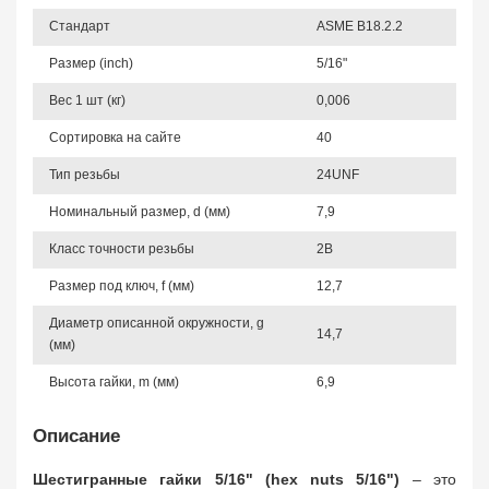
Стандарт
ASME B18.2.2
Размер (inch)
5/16"
Вес 1 шт (кг)
0,006
Сортировка на сайте
40
Тип резьбы
24UNF
Номинальный размер, d (мм)
7,9
Класс точности резьбы
2B
Размер под ключ, f (мм)
12,7
Диаметр описанной окружности, g
14,7
(мм)
Высота гайки, m (мм)
6,9
Описание
Шестигранные гайки 5/16" (hex nuts 5/16")
– это