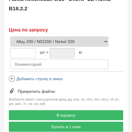
Поковка
35
B18.2.2
Заказать в 1 клик
Цена по запросу
шт =
кг
Добавить строку в заказ
Прикрепить файлы
Выберите файл с расширением (jpeg, jpg, png, xls, xlxs, doc, docx, rtf, txt,
ppt, pptx, 7z, rar, zip, pdf).
В корзину
Купить в 1 клик