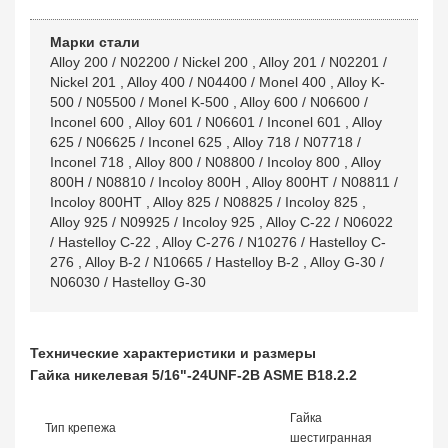
Марки стали
Alloy 200 / N02200 / Nickel 200
,
Alloy 201 / N02201 /
Nickel 201
,
Alloy 400 / N04400 / Monel 400
,
Alloy K-
500 / N05500 / Monel K-500
,
Alloy 600 / N06600 /
Inconel 600
,
Alloy 601 / N06601 / Inconel 601
,
Alloy
625 / N06625 / Inconel 625
,
Alloy 718 / N07718 /
Inconel 718
,
Alloy 800 / N08800 / Incoloy 800
,
Alloy
800H / N08810 / Incoloy 800H
,
Alloy 800HT / N08811 /
Incoloy 800HT
,
Alloy 825 / N08825 / Incoloy 825
,
Alloy 925 / N09925 / Incoloy 925
,
Alloy C-22 / N06022
/ Hastelloy C-22
,
Alloy C-276 / N10276 / Hastelloy C-
276
,
Alloy B-2 / N10665 / Hastelloy B-2
,
Alloy G-30 /
N06030 / Hastelloy G-30
Технические характеристики и размеры
Гайка никелевая 5/16"-24UNF-2B ASME B18.2.2
Гайка
Тип крепежа
шестигранная