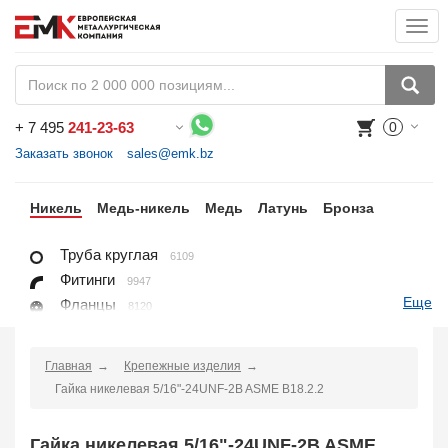
Togg
navi
+
7 495
241-23-63
0
Воспользуйтесь каталогом, положите товар в корзину и оформите заказ.
Заказать звонок
sales@emk.bz
ан
Никель
Медь-никель
Медь
Латунь
Бронза
Труба круглая
6109
Фитинги
9947
Еще
Фланцы
8120
Крепежные изделия
7625
Лист, плита
6096
Главная
Крепежные изделия
Круг
1404
Гайка никелевая 5/16"-24UNF-2B ASME B18.2.2
Квадрат
96
Проволока
702
Гайка никелевая 5/16"-24UNF-2B ASME