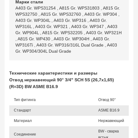
Марки стали
A403 Gr. WPS31254
,
A815 Gr. WPS31803
,
A815 Gr.
WPS32750
,
A815 Gr. WPS32760
,
A403 Gr. WP304
,
A403 Gr. WP304L
,
A403 Gr. WP316
,
A403 Gr.
WP316L
,
A403 Gr. WP321
,
A403 Gr. WP347
,
A403
Gr. WP904L
,
A815 Gr. WPS32205
,
A403 Gr. WP321H
,
A815 Gr. WP430
,
A403 Gr. WP304H
,
A403 Gr.
WP316Ti
,
A403 Gr. WP316/316L Dual Grade
,
A403
Gr. WP304/304L Dual Grade
Технические характеристики и размеры
Отвод нержавеющий 90° 3/4" SCH 5S (26,7х1,65)
(R=3D) BW ASME B16.9
Тип фитинга
Отвод 90°
Стандарт
ASME B16.9
Материал
Нержавеющий
BW - сварка
Соединение
встык