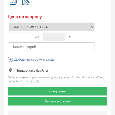
Цена по запросу
шт =
кг
Добавить строку в заказ
Прикрепить файлы
Выберите файл с расширением (jpeg, jpg, png, xls, xlxs, doc, docx, rtf, txt,
ppt, pptx, 7z, rar, zip, pdf).
В корзину
Купить в 1 клик