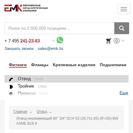
Togg
+
7 495
241-23-63
0
Воспользуйтесь каталогом, положите товар в корзину и оформите заказ.
Заказать звонок
sales@emk.bz
бы
Фитинги
Фланцы
Крепежные изделия
Подшипники
Отвод
33435
Тройник
15860
Еще
Переход
24553
Переход ниппельный
16558
Ниппель
9563
Главная
Отвод
Крестовина
361
Отвод нержавеющий 90° 3/4" SCH 5S (26,7х1,65) (R=3D) BW
Переходник понижающий
ASME B16.9
190
Муфта, полумуфта
935