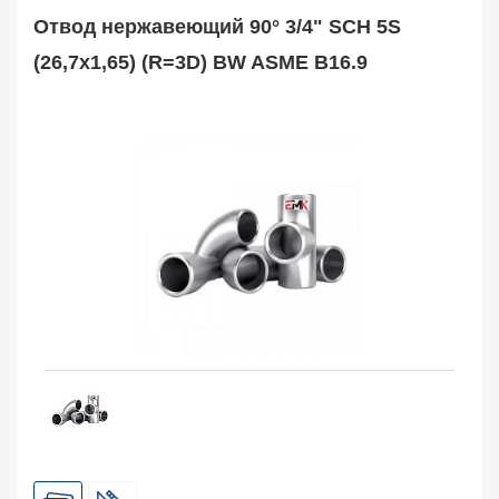
Муфта соединительная
683
Отвод нержавеющий 90° 3/4" SCH 5S
Заглушка, крышка
1708
(26,7х1,65) (R=3D) BW ASME B16.9
Пробка
72
Втулка, футорка
135
Бобышка
63248
Седло
211
Днище
11832
Втулка для фланца
698
Заказать в 1 клик