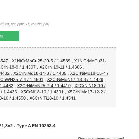
txt, ppt, pptx, 7z, rar, zip, pdf).
ик
4547
,
X1NiCrMoCu25-20-5 / 1.4539
,
X1NiCrMoCu31-
CrNi18-9 / 1.4307
,
X2CrNi19-11 / 1.4306
,
.4432
,
X2CrNiMo18-14-3 / 1.4435
,
X2CrNiMo18-15-4 /
CuWN25-7-4 / 1.4501
,
X2CrNiMoN17-13-3 / 1.4429
,
1.4462
,
X2CrNiMoN25-7-4 / 1.4410
,
X2CrNiN18-10 /
/ 1.4436
,
X5CrNi18-10 / 1.4301
,
X5CrNiMo17-12-2 /
-10 / 1.4550
,
X6CrNiTi18-10 / 1.4541
,3х2 - Type A EN 10253-4