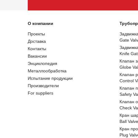
О компании
Трубопр
Проекты
Задвижк
Gate Val
Доставка
Задвижк
Контакты
Knife Gat
Вакансии
Клапан 
Энциклопедия
Globe Va
Металлообработка
Клапан 
Испытание продукции
Control V
Производители
Клапан 
For suppliers
Safety Va
Клапан 
Check Va
Кран ша
Ball Valv
Кран пр
Plug Valv