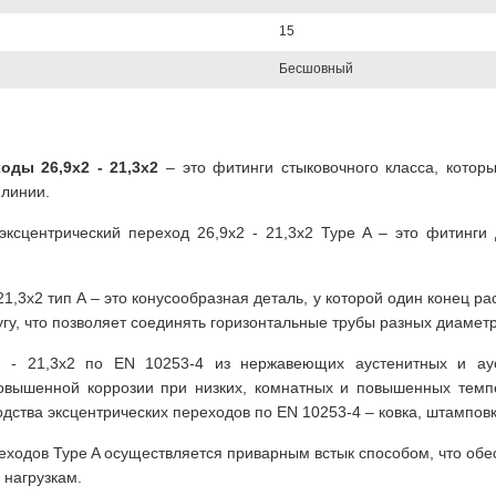
15
Бесшовный
ды 26,9х2 - 21,3х
2
– это фитинги стыковочного класса, котор
линии.
ксцентрический переход 26,9х2 - 21,3х2 Type A – это фитинг
21,3х2 тип А – это конусообразная деталь, у которой один конец р
гу, что позволяет соединять горизонтальные трубы разных диаметр
х2 - 21,3х2 по EN 10253-4 из нержавеющих аустенитных и ау
овышенной коррозии при низких, комнатных и повышенных темп
дства эксцентрических переходов по EN 10253-4 – ковка, штамповк
ходов Type A осуществляется приварным встык способом, что обе
 нагрузкам.