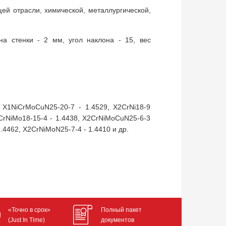
й отрасли, химической, металлургической,
а стенки - 2 мм, угол наклона - 15, вес
 X1NiCrMoCuN25-20-7 - 1.4529, X2CrNi18-9
2CrNiMo18-15-4 - 1.4438, X2CrNiMoCuN25-6-3
.4462, X2CrNiMoN25-7-4 - 1.4410 и др.
«Точно в срок»
Полный пакет
(Just In Time)
документов