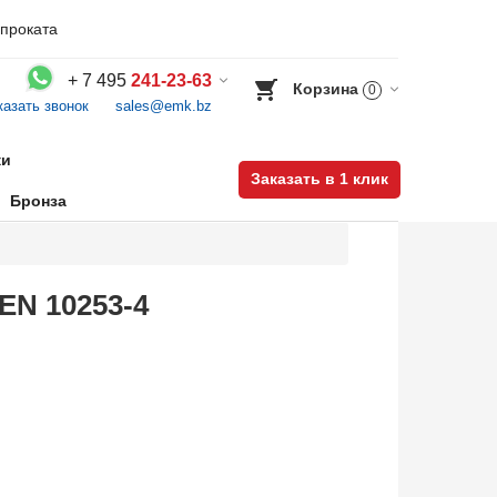
проката
+
7 495
241-23-63
Корзина
0
казать звонок
sales@emk.bz
Воспользуйтесь каталогом, положите товар в корзину и оформите заказ.
ки
Заказать в 1 клик
Бронза
EN 10253-4