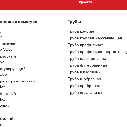
проекта
оводная арматура
Трубы
а
Труба круглая
ve
Труба круглая нержавеющая
а ножевая
Труба профильная
e Valve
Труба профильная нержавеющ
запорный
Труба плакированная
lve
Труба футерованная
регулирующий
Труба в изоляции
alve
Труба u-образная
предохранительный
Труба оребренная
lve
Трубная заготовка
обратный
lve
ровой
e
обковый
e