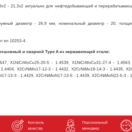
9х2 - 21,3х2 актуально для нефтедобывающей и перерабатывающе
ружный диаметр - 26,9 мм, номинальный диаметр - 20, толщин
т en 10253-4.
бесшовный и сварной Type A из нержавеющей стали:
547, X1NiCrMoCu25-20-5 - 1.4539, X1NiCrMoCu31-27-4 - 1.4563,
- 1.4404, X2CrNiMo17-12-3 - 1.4432, X2CrNiMo18-14-3 - 1.4435, X
17-13-3 - 1.4429, X2CrNiMoN17-13-5 - 1.4439, X2CrNiMoN22-5-3 - 1
Контроль
Персональный
качества
менеджер