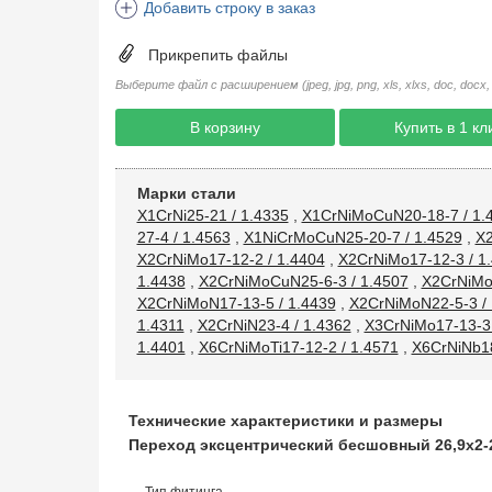
Добавить строку в заказ
Прикрепить файлы
Выберите файл с расширением (jpeg, jpg, png, xls, xlxs, doc, docx, rtf, 
В корзину
Купить в 1 кл
Марки стали
X1CrNi25-21 / 1.4335
,
X1CrNiMoCuN20-18-7 / 1.
27-4 / 1.4563
,
X1NiCrMoCuN25-20-7 / 1.4529
,
X2
X2CrNiMo17-12-2 / 1.4404
,
X2CrNiMo17-12-3 / 1
1.4438
,
X2CrNiMoCuN25-6-3 / 1.4507
,
X2CrNiMo
X2CrNiMoN17-13-5 / 1.4439
,
X2CrNiMoN22-5-3 / 
1.4311
,
X2CrNiN23-4 / 1.4362
,
X3CrNiMo17-13-3 
1.4401
,
X6CrNiMoTi17-12-2 / 1.4571
,
X6CrNiNb18
Технические характеристики и размеры
Переход эксцентрический бесшовный 26,9х2-21