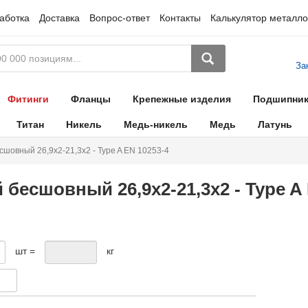
аботка
Доставка
Вопрос-ответ
Контакты
Калькулятор металло
За
Фитинги
Фланцы
Крепежные изделия
Подшипни
Титан
Никель
Медь-никель
Медь
Латунь
шовный 26,9х2-21,3х2 - Type A EN 10253-4
бесшовный 26,9х2-21,3х2 - Type A 
шт =
кг