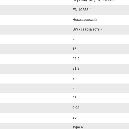
Переход эксцентрический
EN 10253-4
Нержавеющий
BW - сварка встык
20
15
26,9
21,3
2
2
35
0,05
20
Type A