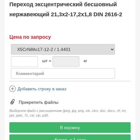
Муфта соединительная
683
Переход эксцентрический бесшовный
Заглушка, крышка
1708
нержавеющий 21,3х2-17,2х1,8 DIN 2616-2
Пробка
72
Втулка, футорка
135
Бобышка
63248
Цена по запросу
Седло
211
Днище
11832
Втулка для фланца
698
шт =
кг
Заказать в 1 клик
Добавить строку в заказ
Прикрепить файлы
Выберите файл с расширением (jpeg, jpg, png, xls, xlxs, doc, docx, rtf, txt,
ppt, pptx, 7z, rar, zip, pdf).
В корзину
Купить в 1 клик