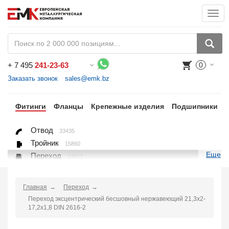
Togg
navi
+
7 495
241-23-63
0
Воспользуйтесь каталогом, положите товар в корзину и оформите заказ.
Заказать звонок
sales@emk.bz
бы
Фитинги
Фланцы
Крепежные изделия
Подшипники
Отвод
33435
Тройник
15860
Еще
Переход
24553
Переход ниппельный
16558
Ниппель
9563
Главная
Переход
Крестовина
361
Переход эксцентрический бесшовный нержавеющий 21,3х2-
Переходник понижающий
17,2х1,8 DIN 2616-2
190
Муфта, полумуфта
935