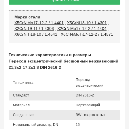
Марки стали
X5CrNiMo17-12-2 / 1.4401
,
X5CrNi18-10 / 1.4301
,
X2CrNi19-11 / 1.4306
,
X2CrNiMo17-12-2 / 1.4404
,
X6CrNiTi18-10 / 1.4541
,
X6CrNiMoTi17-12-2 / 1.4571
Технические характеристики и размеры
Переход эксцентрический бесшовный нержавеющий
21,3х2-17,2х1,8 DIN 2616-2
Переход
Тип фитинга
эксцентрический
Стандарт
DIN 2616-2
Материал
Нержавеющий
Соединение
BW - сварка встык
Номинальный диаметр, DN
15