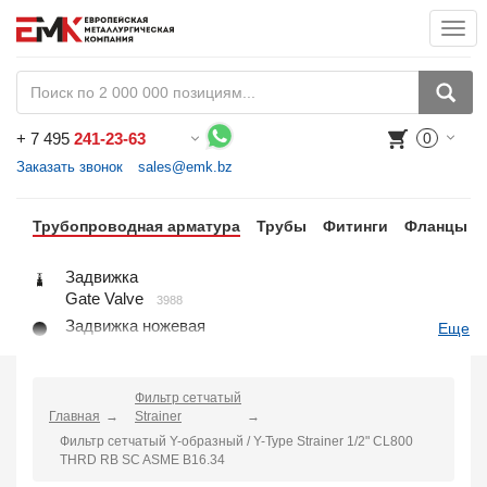
Togg
navi
+
7 495
241-23-63
0
Воспользуйтесь каталогом, положите товар в корзину и оформите заказ.
Заказать звонок
sales@emk.bz
Трубопроводная арматура
Трубы
Фитинги
Фланцы
Задвижка
Gate Valve
3988
Задвижка ножевая
Еще
Knife Gate Valve
1
Клапан запорный
Globe Valve
Фильтр сетчатый
2191
Главная
Strainer
Клапан регулирующий
Фильтр сетчатый Y-образный / Y-Type Strainer 1/2" CL800
Control Valve
2
THRD RB SC ASME B16.34
Клапан предохранительный