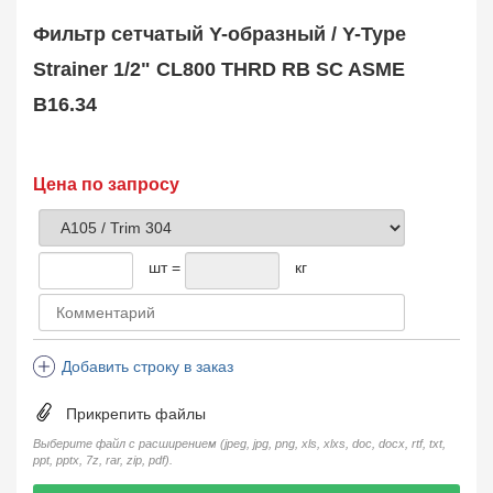
Safety Valve
1
Фильтр сетчатый Y-образный / Y-Type
Клапан обратный
Check Valve
3704
Strainer 1/2" CL800 THRD RB SC ASME
Кран шаровой
B16.34
Ball Valve
3321
Кран пробковый
Plug Valve
148
Затвор дисковый
Цена по запросу
Butterfly Valve
1
Фильтр сетчатый
Strainer
1138
шт =
кг
Конденсатоотводчик
Steam Trap
4
Компенсатор
Expansion Joint
7
Добавить строку в заказ
Пламегаситель
Flame Arrester
73
Прикрепить файлы
Заказать в 1 клик
Выберите файл с расширением (jpeg, jpg, png, xls, xlxs, doc, docx, rtf, txt,
ppt, pptx, 7z, rar, zip, pdf).