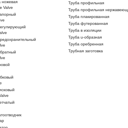
а ножевая
Труба профильная
e Valve
Труба профильная нержавеющ
запорный
Труба плакированная
lve
Труба футерованная
регулирующий
Труба в изоляции
alve
Труба u-образная
предохранительный
Труба оребренная
lve
Трубная заготовка
обратный
lve
ровой
e
обковый
e
исковый
 Valve
етчатый
атоотводчик
ap
атор