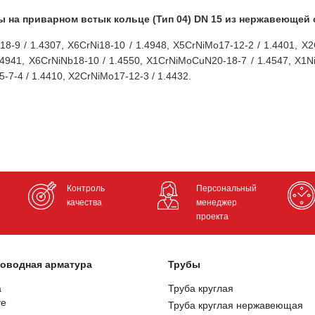
 на приварном встык кольце (Тип 04)
DN
15
из нержавеющей 
i18-9 / 1.4307, X6CrNi18-10 / 1.4948, X5CrNiMo17-12-2 / 1.4401, X
 1.4941, X6CrNiNb18-10 / 1.4550, X1CrNiMoCuN20-18-7 / 1.4547, X1
7-4 / 1.4410, X2CrNiMo17-12-3 / 1.4432.
Контроль
Персональный
качества
менеджер
проекта
оводная арматура
Трубы
а
Труба круглая
ve
Труба круглая нержавеющая