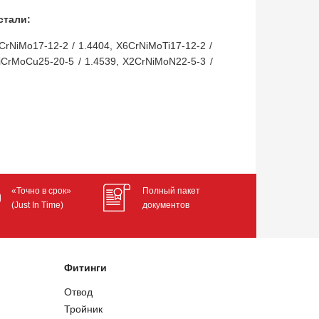
стали:
2CrNiMo17-12-2 / 1.4404, X6CrNiMoTi17-12-2 /
NiCrMoCu25-20-5 / 1.4539, X2CrNiMoN22-5-3 /
«Точно в срок»
Полный пакет
(Just In Time)
документов
Фитинги
Отвод
Тройник