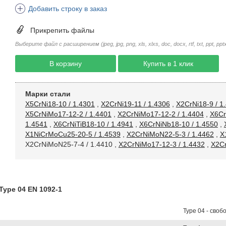
Добавить строку в заказ
Прикрепить файлы
Выберите файл с расширением (jpeg, jpg, png, xls, xlxs, doc, docx, rtf, txt, ppt, pptx, 
В корзину
Купить в 1 клик
Марки стали
X5CrNi18-10 / 1.4301
,
X2CrNi19-11 / 1.4306
,
X2CrNi18-9 / 1
X5CrNiMo17-12-2 / 1.4401
,
X2CrNiMo17-12-2 / 1.4404
,
X6Cr
1.4541
,
X6CrNiTiB18-10 / 1.4941
,
X6CrNiNb18-10 / 1.4550
,
X1NiCrMoCu25-20-5 / 1.4539
,
X2CrNiMoN22-5-3 / 1.4462
,
X
X2CrNiMoN25-7-4 / 1.4410
,
X2CrNiMo17-12-3 / 1.4432
,
X2Cr
ype 04 EN 1092-1
Type 04 - своб