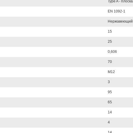
Type A - плоск
EN 1092-1
Нержавеющий
15
25
0,606
70
M12
3
95
65
14
4
14