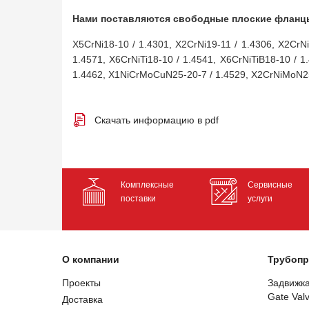
Нами поставляются свободные плоские фланцы
X5CrNi18-10 / 1.4301, X2CrNi19-11 / 1.4306, X2CrN
1.4571, X6CrNiTi18-10 / 1.4541, X6CrNiTiB18-10 /
1.4462, X1NiCrMoCuN25-20-7 / 1.4529, X2CrNiMoN25-
Скачать информацию в pdf
Комплексные
Сервисные
поставки
услуги
О компании
Трубопр
Проекты
Задвижк
Gate Val
Доставка