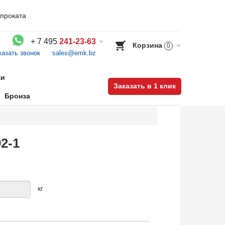
проката
+
7 495
241-23-63
Корзина
0
казать звонок
sales@emk.bz
Воспользуйтесь каталогом, положите товар в корзину и оформите заказ.
ки
Заказать в 1 клик
Бронза
2-1
кг