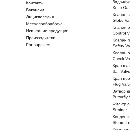
Задвижк
Контакты
Knife Gat
Вакансии
Клапан 
Энциклопедия
Globe Va
Металлообработка
Клапан 
Испытание продукции
Control V
Производители
Клапан 
For suppliers
Safety Va
Клапан 
Check Va
Кран ша
Ball Valv
Кран пр
Plug Valv
Затвор д
Butterfly
Фильтр с
Strainer
Конденс
Steam Tr
Компенс