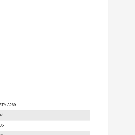
STM A269
4"
,35