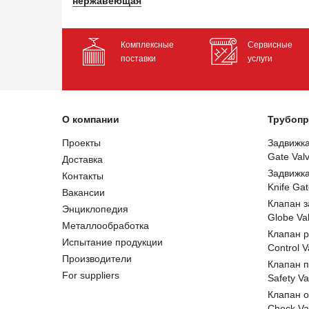
нержавеющая
Комплексные
Сервисные
поставки
услуги
О компании
Трубопр
Проекты
Задвижк
Gate Val
Доставка
Задвижк
Контакты
Knife Gat
Вакансии
Клапан 
Энциклопедия
Globe Va
Металлообработка
Клапан 
Испытание продукции
Control V
Производители
Клапан 
For suppliers
Safety Va
Клапан 
Check Va