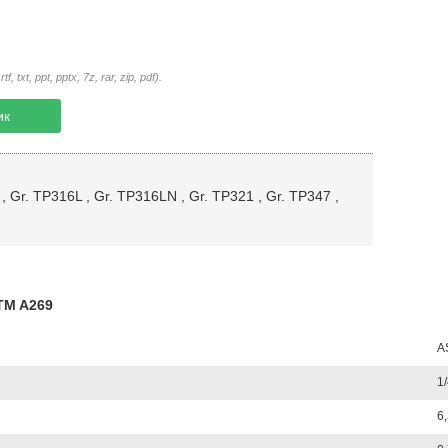
txt, ppt, pptx, 7z, rar, zip, pdf).
ик
,
Gr. TP316L
,
Gr. TP316LN
,
Gr. TP321
,
Gr. TP347
,
TM A269
A
1/
6