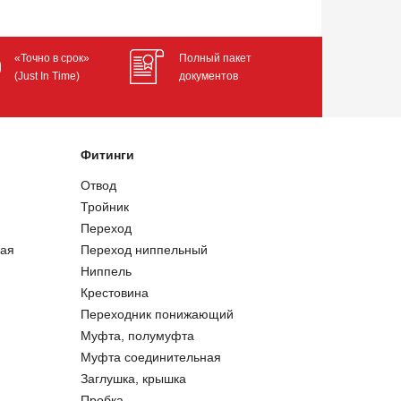
«Точно в срок»
Полный пакет
(Just In Time)
документов
Фитинги
Отвод
Тройник
Переход
ая
Переход ниппельный
Ниппель
Крестовина
Переходник понижающий
Муфта, полумуфта
Муфта соединительная
Заглушка, крышка
Пробка