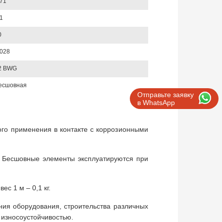
,71
1
0
,028
2 BWG
есшовная
Отправьте заявку
в WhatsApp
го применения в контакте с коррозионными
. Бесшовные элементы эксплуатируются при
с 1 м – 0,1 кг.
ия оборудования, строительства различных
 износоустойчивостью.