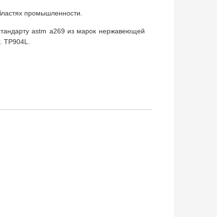
областях промышленности.
стандарту astm a269 из марок нержавеющей
r. TP904L.