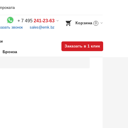
проката
+
7 495
241-23-63
Корзина
0
казать звонок
sales@emk.bz
Воспользуйтесь каталогом, положите товар в корзину и оформите заказ.
ки
Заказать в 1 клик
Бронза