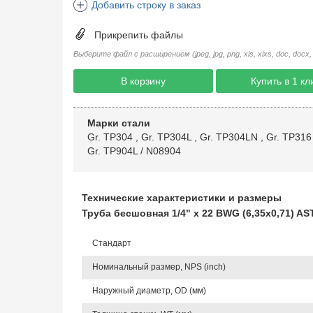
Добавить строку в заказ
Прикрепить файлы
Выберите файл с расширением (jpeg, jpg, png, xls, xlxs, doc, docx, rtf, 
В корзину
Купить в 1 кл
Марки стали
Gr. TP304
,
Gr. TP304L
,
Gr. TP304LN
,
Gr. TP316
Gr. TP904L / N08904
Технические характеристики и размеры
Труба бесшовная 1/4" х 22 BWG (6,35х0,71) AS
Стандарт
Номинальный размер, NPS (inch)
Наружный диаметр, OD (мм)