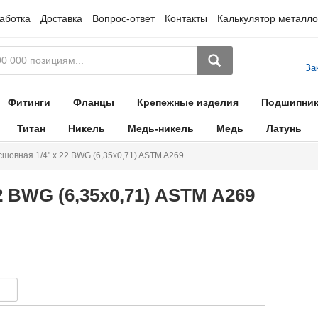
аботка
Доставка
Вопрос-ответ
Контакты
Калькулятор металло
За
Фитинги
Фланцы
Крепежные изделия
Подшипни
Титан
Никель
Медь-никель
Медь
Латунь
сшовная 1/4" х 22 BWG (6,35х0,71) ASTM A269
2 BWG (6,35х0,71) ASTM A269