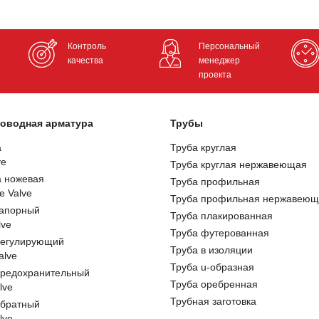
Контроль
Персональный
качества
менеджер
проекта
оводная арматура
Трубы
а
Труба круглая
ve
Труба круглая нержавеющая
а ножевая
Труба профильная
e Valve
Труба профильная нержавеющ
запорный
Труба плакированная
lve
Труба футерованная
регулирующий
Труба в изоляции
alve
Труба u-образная
предохранительный
Труба оребренная
lve
Трубная заготовка
обратный
lve