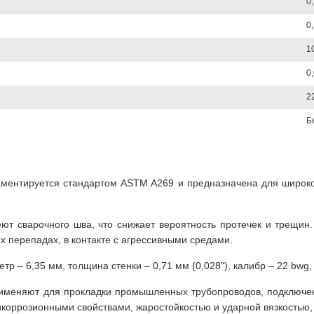
0
0,
1
0
2
Б
ментируется стандартом ASTM A269 и предназначена для широко
ют сварочного шва, что снижает вероятность протечек и трещин
х перепадах, в контакте с агрессивными средами.
– 6,35 мм, толщина стенки – 0,71 мм (0,028"), калибр – 22 bwg, ве
именяют для прокладки промышленных трубопроводов, подключен
икоррозионными свойствами, жаростойкостью и ударной вязкостью,