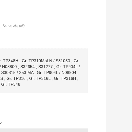
7z, rar, zip, pdf).
r. TP348H
,
Gr. TP310MoLN / S31050
,
Gr.
 / N08800
,
S32654
,
S31277
,
Gr. TP904L /
,
S30815 / 253 MA
,
Gr. TP904L / N08904
,
0S
,
Gr. TP316
,
Gr. TP316L
,
Gr. TP316H
,
,
Gr. TP348
2