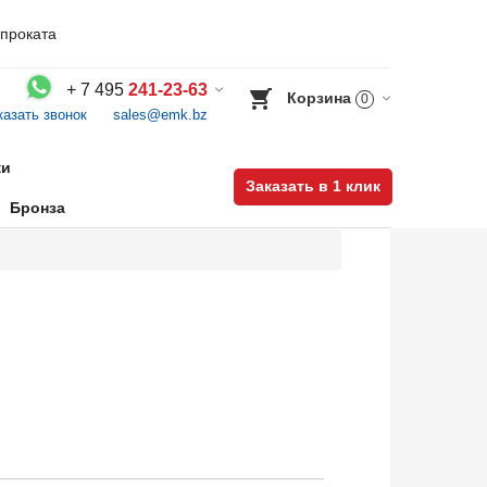
проката
+
7 495
241-23-63
Корзина
0
казать звонок
sales@emk.bz
Воспользуйтесь каталогом, положите товар в корзину и оформите заказ.
ки
Заказать в 1 клик
Бронза