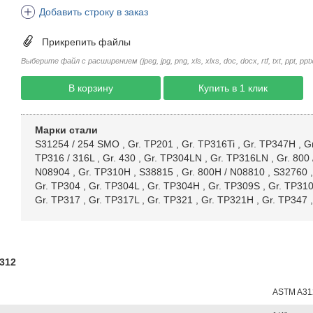
Добавить строку в заказ
Прикрепить файлы
Выберите файл с расширением (jpeg, jpg, png, xls, xlxs, doc, docx, rtf, txt, ppt, pptx, 
В корзину
Купить в 1 клик
Марки стали
S31254 / 254 SMO
,
Gr. TP201
,
Gr. TP316Ti
,
Gr. TP347H
,
G
TP316 / 316L
,
Gr. 430
,
Gr. TP304LN
,
Gr. TP316LN
,
Gr. 800
N08904
,
Gr. TP310H
,
S38815
,
Gr. 800H / N08810
,
S32760
Gr. TP304
,
Gr. TP304L
,
Gr. TP304H
,
Gr. TP309S
,
Gr. TP31
Gr. TP317
,
Gr. TP317L
,
Gr. TP321
,
Gr. TP321H
,
Gr. TP347
A312
ASTM A31