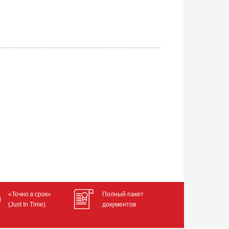
«Точно в срок»
Полный пакет
(Just In Time)
документов