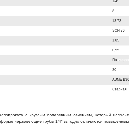
1/4"
8
13,72
SCH 30
1,85
0,55
По запрос
20
ASME B36
Сварная
аллопроката с круглым поперечным сечением, который исполь
 форме нержавеющие трубы 1/4" выгодно отличаются повышенным