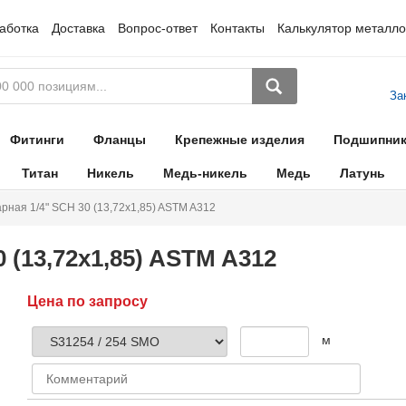
аботка
Доставка
Вопрос-ответ
Контакты
Калькулятор металло
За
Фитинги
Фланцы
Крепежные изделия
Подшипни
Титан
Никель
Медь-никель
Медь
Латунь
арная 1/4" SCH 30 (13,72х1,85) ASTM A312
 (13,72х1,85) ASTM A312
Цена по запросу
м