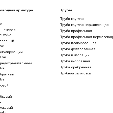
оводная арматура
Трубы
а
Труба круглая
ve
Труба круглая нержавеющая
а ножевая
Труба профильная
e Valve
Труба профильная нержавеющ
запорный
Труба плакированная
lve
Труба футерованная
регулирующий
Труба в изоляции
alve
Труба u-образная
предохранительный
Труба оребренная
lve
Трубная заготовка
обратный
lve
ровой
e
обковый
e
исковый
 Valve