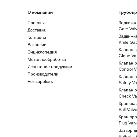
О компании
Трубопр
Проекты
Задвижк
Gate Val
Доставка
Задвижк
Контакты
Knife Gat
Вакансии
Клапан 
Энциклопедия
Globe Va
Металлообработка
Клапан 
Испытание продукции
Control V
Производители
Клапан 
For suppliers
Safety Va
Клапан 
Check Va
Кран ша
Ball Valv
Кран пр
Plug Valv
Затвор д
Butterfly