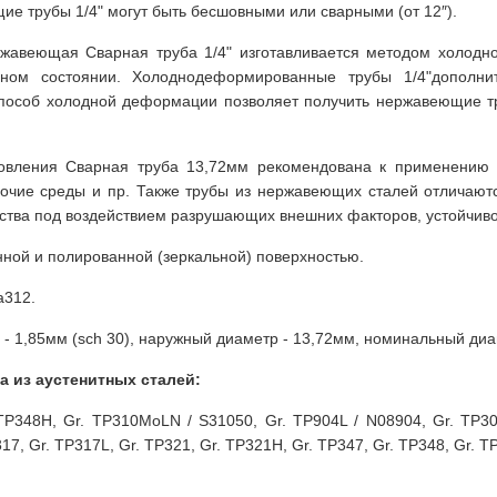
ие трубы 1/4" могут быть бесшовными или сварными (от 12″).
авеющая Сварная труба 1/4" изготавливается методом холодно
нном состоянии. Холоднодеформированные трубы 1/4"дополни
Способ холодной деформации позволяет получить нержавеющие т
товления Сварная труба 13,72мм рекомендована к применению
очие среды и пр. Также трубы из нержавеющих сталей отличаютс
ства под воздействием разрушающих внешних факторов, устойчиво
нной и полированной (зеркальной) поверхностью.
a312.
 1,85мм (sch 30), наружный диаметр - 13,72мм, номинальный диамет
 из аустенитных сталей:
 TP348H, Gr. TP310MoLN / S31050, Gr. TP904L / N08904, Gr. TP30
17, Gr. TP317L, Gr. TP321, Gr. TP321H, Gr. TP347, Gr. TP348, Gr. 