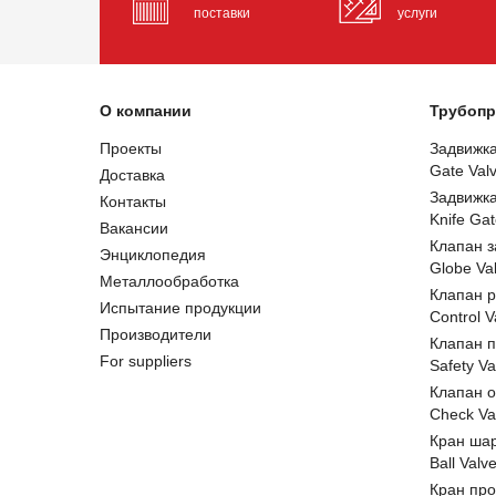
поставки
услуги
О компании
Трубопр
Проекты
Задвижк
Gate Val
Доставка
Задвижк
Контакты
Knife Gat
Вакансии
Клапан 
Энциклопедия
Globe Va
Металлообработка
Клапан 
Испытание продукции
Control V
Производители
Клапан 
For suppliers
Safety Va
Клапан 
Check Va
Кран ша
Ball Valv
Кран пр