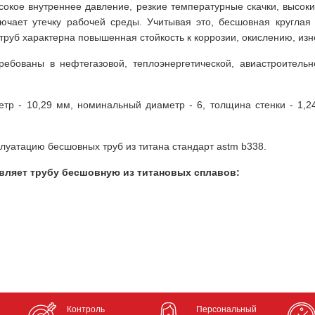
окое внутреннее давление, резкие температурные скачки, высокие
ючает утечку рабочей среды. Учитывая это, бесшовная круглая
труб характерна повышенная стойкость к коррозии, окислению, изно
ребованы в нефтегазовой, теплоэнергетической, авиастроител
тр - 10,29 мм, номинальный диаметр - 6, толщина стенки - 1,24
луатацию бесшовных труб из титана стандарт astm b338.
вляет трубу бесшовную из титановых сплавов:
Контроль
Персональный