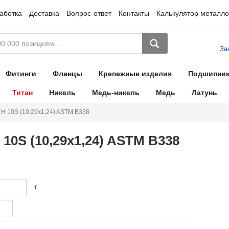
аботка
Доставка
Вопрос-ответ
Контакты
Калькулятор металло
За
Фитинги
Фланцы
Крепежные изделия
Подшипни
Титан
Никель
Медь-никель
Медь
Латунь
CH 10S (10,29x1,24) ASTM B338
 10S (10,29x1,24) ASTM B338
т