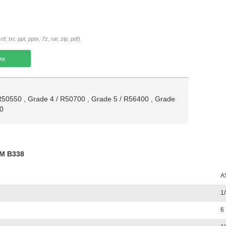
txt, ppt, pptx, 7z, rar, zip, pdf).
ик
R50550
,
Grade 4 / R50700
,
Grade 5 / R56400
,
Grade
0
TM B338
A
1/
6