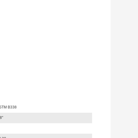
STM B338
8"