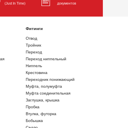
(Just In Time)
документов
Фитинги
Отвод
Тройник
Переход
ая
Переход ниппельный
Ниппель
Крестовина
Переходник понижающий
Муфта, полумуфта
Муфта соединительная
Заглушка, крышка
Пробка
Втулка, футорка
Бобышка
Седло