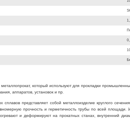
1
S
1
П
0
1
Б
й металлопрокат, который используют для прокладки промышленных
ания, аппаратов, установок и пр.
ых сплавов представляет собой металлоизделие круглого сечени
равномерную прочность и герметичность трубы по всей площади.
азогревают и деформируют на прокатных станах, внутренний ди