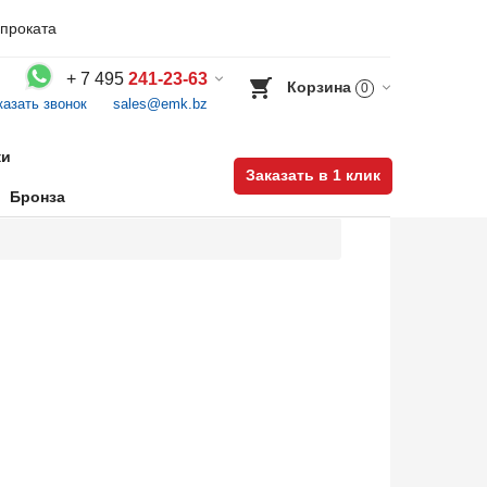
проката
+
7 495
241-23-63
Корзина
0
казать звонок
sales@emk.bz
Воспользуйтесь каталогом, положите товар в корзину и оформите заказ.
ки
Заказать в 1 клик
Бронза