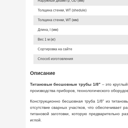
Наружный диаметр, OD (мм)
Толщина стенки, WT (shedule)
Толщина стенки, WT (мм)
Длина, l (мм)
Вес 1 м (кг)
Сортировка на сайте
Способ изготовления
Описание
Титановые бесшовные трубы 1/8"
– это круглы
производства приборов, технологического оборудов
Конструкционно бесшовная труба 1/8" из титанов
отсутствие сварных участков, что обеспечивает 
титановой заготовки, которую предварительно р
иглой.