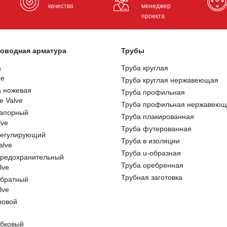
качества
менеджер
проекта
оводная арматура
Трубы
а
Труба круглая
ve
Труба круглая нержавеющая
а ножевая
Труба профильная
e Valve
Труба профильная нержавеющ
запорный
Труба плакированная
lve
Труба футерованная
регулирующий
Труба в изоляции
alve
Труба u-образная
предохранительный
Труба оребренная
lve
Трубная заготовка
обратный
lve
ровой
e
обковый