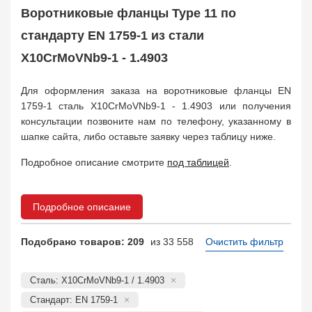
КОФ, ответный
4823
Воротниковые фланцы Type 11 по
Отбортовка, втулка, кольцо
1119
стандарту EN 1759-1 из стали
Прокладка фланцевая
4755
Заказать в 1 клик
X10CrMoVNb9-1 - 1.4903
Для оформления заказа на воротниковые фланцы EN
1759-1 сталь X10CrMoVNb9-1 - 1.4903 или получения
консультации позвоните нам по телефону, указанному в
шапке сайта, либо оставьте заявку через таблицу ниже.
Подробное описание смотрите
под таблицей
.
Подробное описание
Подобрано товаров: 209
из 33 558
Очистить фильтр
Сталь: X10CrMoVNb9-1 / 1.4903
Стандарт: EN 1759-1