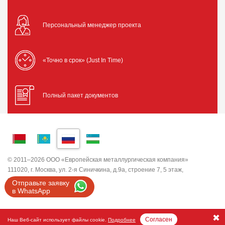
Персональный менеджер проекта
«Точно в срок» (Just In Time)
Полный пакет документов
© 2011–2026 ООО «Европейская металлургическая компания»
111020, г. Москва, ул. 2-я Синичкина, д.9а, строение 7, 5 этаж,
помещение I, комната 5
Отправьте заявку
ИНН 7743820503 ООО "ЕМК"
в WhatsApp
Согласен
Наш Веб-сайт использует файлы cookie.
Подробнее