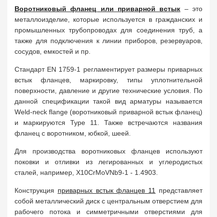
Воротниковый фланец или приварной встык
– это
металлоизделие, которые используется в гражданских и
промышленных трубопроводах для соединения труб, а
также для подключения к линии приборов, резервуаров,
сосудов, емкостей и пр.
Стандарт EN 1759-1 регламентирует размеры приварных
встык фланцев, маркировку, типы уплотнительной
поверхности, давление и другие технические условия. По
данной спецификации такой вид арматуры называется
Weld-neck flange (воротниковый приварной встык фланец)
и маркируются Type 11. Также встречаются названия
фланец с воротником, юбкой, шеей.
Для производства воротниковых фланцев используют
поковки и отливки из легированных и углеродистых
сталей, например, X10CrMoVNb9-1 - 1.4903.
Конструкция
приварных встык фланцев 11
представляет
собой металлический диск с центральным отверстием для
рабочего потока и симметричными отверстиями для