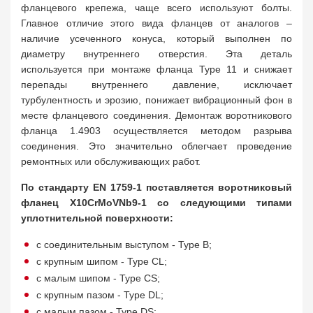
фланцевого крепежа, чаще всего используют болты.
Главное отличие этого вида фланцев от аналогов –
наличие усеченного конуса, который выполнен по
диаметру внутреннего отверстия. Эта деталь
используется при монтаже фланца Type 11 и снижает
перепады внутреннего давление, исключает
турбулентность и эрозию, понижает вибрационный фон в
месте фланцевого соединения. Демонтаж воротникового
фланца 1.4903 осуществляется методом разрыва
соединения. Это значительно облегчает проведение
ремонтных или обслуживающих работ.
По стандарту EN 1759-1 поставляется воротниковый
фланец X10CrMoVNb9-1 со следующими типами
уплотнительной поверхности:
с соединительным выступом - Type B;
с крупным шипом - Type CL;
с малым шипом - Type CS;
с крупным пазом - Type DL;
с малым пазом - Type DS;