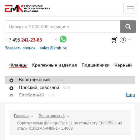
Togg
navi
+
7 495
241-23-63
0
Воспользуйтесь каталогом, положите товар в корзину и оформите заказ.
Заказать звонок
sales@emk.bz
ги
Фланцы
Крепежные изделия
Подшипники
Черный
Н
Воротниковый
33558
Плоский, сквозной
5167
Еще
Свободный
1446
Глухой, заглушка
8396
Раструбный
4118
Главная
Воротниковый
Резьбовой
1650
Воротниковые фланцы Type 11 по стандарту EN 1759-1 из
Воротниковый удлиненный
428
стали X10CrMoVNb9-1 - 1.4903
Заглушка поворотная
2667