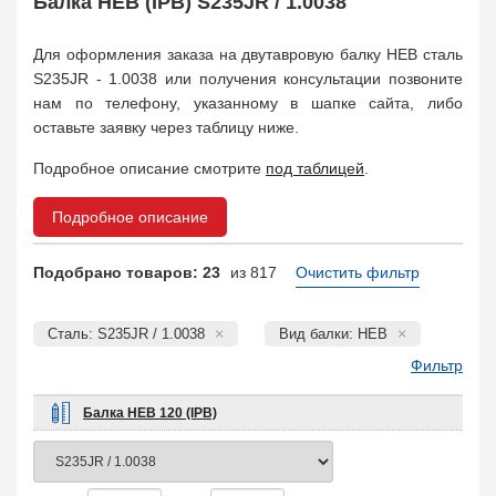
Балка HEB (IPB) S235JR / 1.0038
Арматура
10
Поковка
120
Для оформления заказа на двутавровую балку HEB сталь
Балка двутавровая
817
S235JR - 1.0038 или получения консультации позвоните
Балка тавровая
14
нам по телефону, указанному в шапке сайта, либо
Швеллер
178
оставьте заявку через таблицу ниже.
Уголок
332
Подробное описание смотрите
под таблицей
.
Полособульб
54
Рельсы
78
Подробное описание
Рельсовый крепеж
776
Заказать в 1 клик
Подобрано товаров: 23
из 817
Очистить фильтр
Сталь: S235JR / 1.0038
Вид балки: HEB
Фильтр
Балка HEB 120 (IPB)