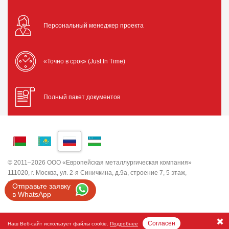
Персональный менеджер проекта
«Точно в срок» (Just In Time)
Полный пакет документов
© 2011–2026 ООО «Европейская металлургическая компания»
111020, г. Москва, ул. 2-я Синичкина, д.9а, строение 7, 5 этаж,
помещение I, комната 5
Отправьте заявку
ИНН 7743820503 ООО "ЕМК"
в WhatsApp
Согласен
Наш Веб-сайт использует файлы cookie.
Подробнее