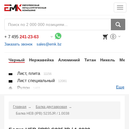
Togg
navi
+
7 495
241-23-63
0
Воспользуйтесь каталогом, положите товар в корзину и оформите заказ.
Заказать звонок
sales@emk.bz
ки
Черный
Нержавейка
Алюминий
Титан
Никель
Мед
Лист, плита
11156
Лист специальный
12081
Еще
Рулон
1403
Круг
3250
Квадрат
895
Главная
Балка двутавровая
Полоса
10866
Балка HEB (IPB) S235JR / 1.0038
Шестигранник
71
Проволока
91