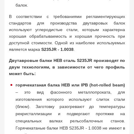
балок.
В соответствии с требованиями регламентирующих
стандартов для производства двутавровых балок
используют углеродистые стали, которым характерна
хорошая обрабатываемость и хорошая прочность при
доступной стоимости. Одной из наиболее используемых
является марка
S235JR - 1.0038
.
Двутавровые балки HEB сталь S235JR производят по
двум технологиям, в зависимости от чего профиль
может быть:
горячекатаная балка HEB или IPB (hot-rolled beam)
– это вид фасонного металлопроката, для
изготовления которого используют слиток стали
(блюм). Заготовку разогревают до температуры
рекристаллизации и подвергают протяжке на
специальных валках рельсобалочных станов.
Горячекатаные балки HEB S235JR - 1.0038 не имеют в