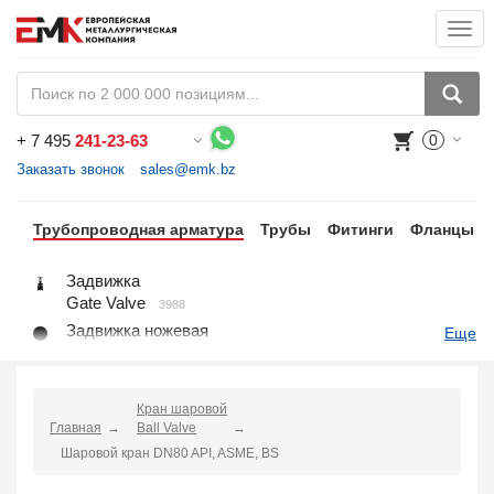
Togg
navi
+
7 495
241-23-63
0
Воспользуйтесь каталогом, положите товар в корзину и оформите заказ.
Заказать звонок
sales@emk.bz
Трубопроводная арматура
Трубы
Фитинги
Фланцы
Задвижка
Gate Valve
3988
Задвижка ножевая
Еще
Knife Gate Valve
1
Клапан запорный
Globe Valve
2191
Кран шаровой
Главная
Клапан регулирующий
Ball Valve
Control Valve
Шаровой кран DN80 API, ASME, BS
2
Клапан предохранительный