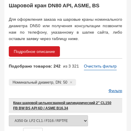
Safety Valve
1
Шаровой кран DN80 API, ASME, BS
Клапан обратный
Check Valve
3704
Для оформления заказа на шаровые краны номинального
Кран шаровой
диаметра DN50 или получения консультации позвоните
Ball Valve
3321
нам по телефону, указанному в шапке сайта, либо
Кран пробковый
оставьте заявку через таблицу ниже.
Plug Valve
148
Затвор дисковый
Подробное описание
Butterfly Valve
1
Фильтр сетчатый
Подобрано товаров: 242
из 3 321
Очистить фильтр
Strainer
1138
Конденсатоотводчик
Steam Trap
4
Номинальный диаметр, DN: 50
Компенсатор
Фильтр
Expansion Joint
7
Пламегаситель
Кран шаровой цельносварной цилиндрический 2" CL150
Flame Arrester
73
FB BW BS API 6D / ASME B16.34
Заказать в 1 клик