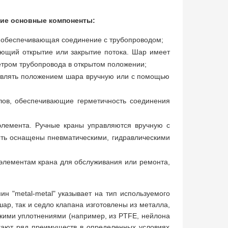
щие основные компоненты:
и обеспечивающая соединение с трубопроводом;
ающий открытие или закрытие потока. Шар имеет
тром трубопровода в открытом положении;
правлять положением шара вручную или с помощью
алов, обеспечивающие герметичность соединения
элемента. Ручные краны управляются вручную с
ыть оснащены пневматическими, гидравлическими
 элементам крана для обслуживания или ремонта,
ин "metal-metal" указывает на тип используемого
ар, так и седло клапана изготовлены из металла,
гкими уплотнениями (например, из PTFE, нейлона
гают ряд преимуществ в определенных условиях