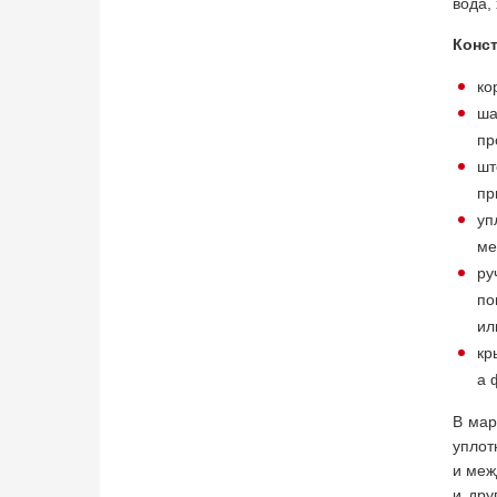
вода,
Конст
ко
ша
пр
шт
пр
уп
ме
ру
по
ил
кр
а 
В мар
уплот
и меж
и дру