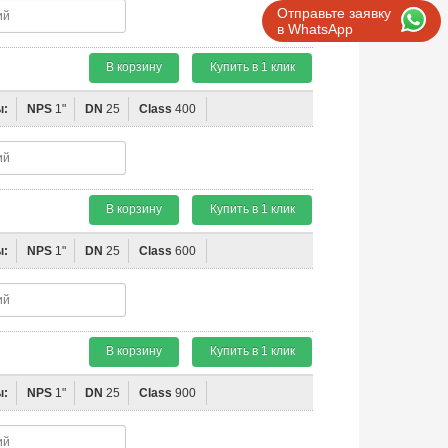
Отправьте заявку
в WhatsApp
В корзину
Купить в 1 клик
ы:
NPS
1"
DN
25
Class
400
В корзину
Купить в 1 клик
ы:
NPS
1"
DN
25
Class
600
В корзину
Купить в 1 клик
ы:
NPS
1"
DN
25
Class
900