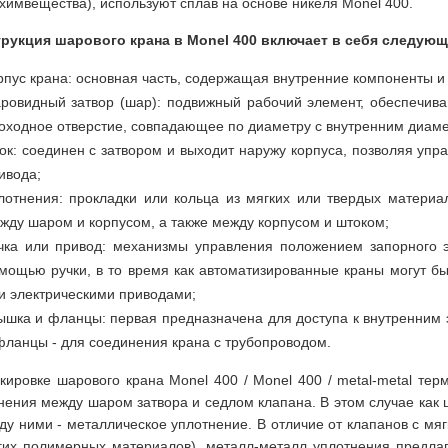
 химвещества), используют сплав на основе никеля Monel 400.
рукция шарового крана в Monel 400 включает в себя следую
рпус крана: основная часть, содержащая внутренние компоненты 
ровидный затвор (шар): подвижный рабочий элемент, обеспечив
оходное отверстие, совпадающее по диаметру с внутренним диаме
ок: соединен с затвором и выходит наружу корпуса, позволяя у
ивода;
лотнения: прокладки или кольца из мягких или твердых матери
жду шаром и корпусом, а также между корпусом и штоком;
чка или привод: механизмы управления положением запорного 
мощью ручки, в то время как автоматизированные краны могут б
и электрическими приводами;
ышка и фланцы: первая предназначена для доступа к внутренним
фланцы - для соединения крана с трубопроводом.
кировке шарового крана Monel 400 / Monel 400 / metal-metal терм
нения между шаром затвора и седлом клапана. В этом случае как ш
ду ними - металлическое уплотнение. В отличие от клапанов с мя
гих полимерных материалов), металл-металл уплотнения предла