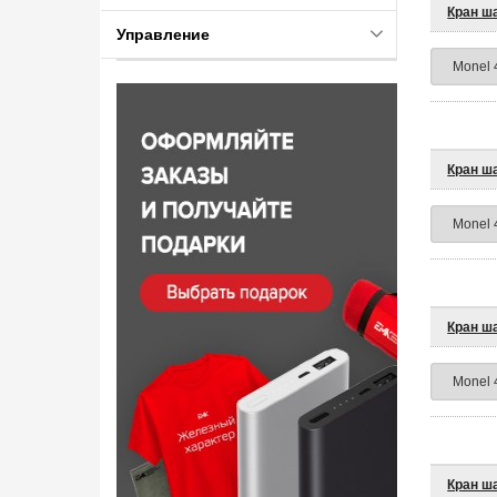
Кран ш
Управление
Кран ш
Кран ш
Кран ш