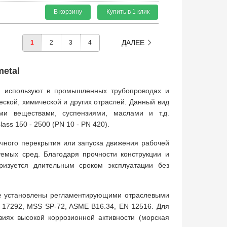
В корзину
Купить в 1 клик
ДАЛЕЕ
1
2
3
4
metal
ю используют в промышленных трубопроводах и
еской, химической и других отраслей. Данный вид
и веществами, суспензиями, маслами и т.д.
ss 150 - 2500 (PN 10 - PN 420).
чного перекрытия или запуска движения рабочей
уемых сред. Благодаря прочности конструкции и
еризуется длительным сроком эксплуатации без
ые установлены регламентирующими отраслевыми
O 17292, MSS SP-72, ASME B16.34, EN 12516. Для
овиях высокой коррозионной активности (морская