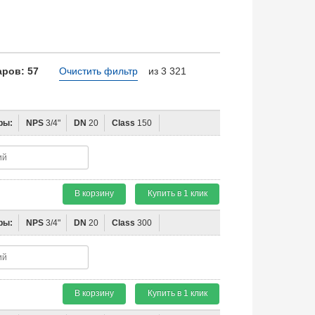
ров: 57
Очистить фильтр
из 3 321
ры:
NPS
3/4"
DN
20
Class
150
В корзину
Купить в 1 клик
ры:
NPS
3/4"
DN
20
Class
300
В корзину
Купить в 1 клик