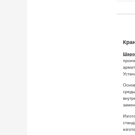
Кран
Шаров
произ
арма
Устан
Основ
среды
внутр
замен
Изгот
станд
изгот