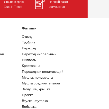
«Точно в срок»
Полный пакет
(Just In Time)
документов
Фитинги
Отвод
Тройник
Переход
ая
Переход ниппельный
Ниппель
Крестовина
Переходник понижающий
Муфта, полумуфта
Муфта соединительная
Заглушка, крышка
Пробка
Втулка, футорка
Бобышка