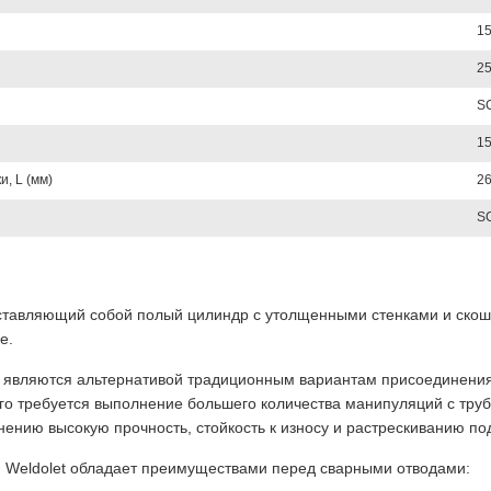
15
25
S
15
, L (мм)
26
SC
дставляющий собой полый цилиндр с утолщенными стенками и ско
е.
являются альтернативой традиционным вариантам присоединения б
ого требуется выполнение большего количества манипуляций с тру
ению высокую прочность, стойкость к износу и растрескиванию под
 Weldolet обладает преимуществами перед сварными отводами: