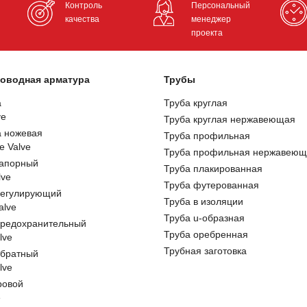
Контроль
Персональный
качества
менеджер
проекта
оводная арматура
Трубы
а
Труба круглая
ve
Труба круглая нержавеющая
а ножевая
Труба профильная
e Valve
Труба профильная нержавеющ
запорный
Труба плакированная
lve
Труба футерованная
регулирующий
Труба в изоляции
alve
Труба u-образная
предохранительный
Труба оребренная
lve
Трубная заготовка
обратный
lve
ровой
e