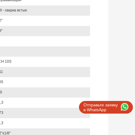
ержавеющий
 - сварка встык
2"
8"
5
CH 10S
11
05
0
,3
Отправьте заявку
в WhatsApp
73
,3
2"х1/8"