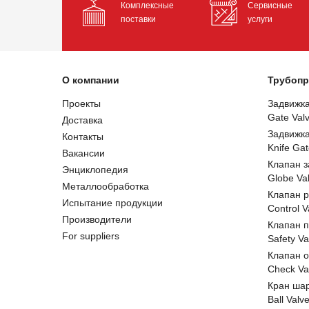
Комплексные
Сервисные
поставки
услуги
О компании
Трубопр
Проекты
Задвижк
Gate Val
Доставка
Задвижк
Контакты
Knife Gat
Вакансии
Клапан 
Энциклопедия
Globe Va
Металлообработка
Клапан 
Испытание продукции
Control V
Производители
Клапан 
For suppliers
Safety Va
Клапан 
Check Va
Кран ша
Ball Valv