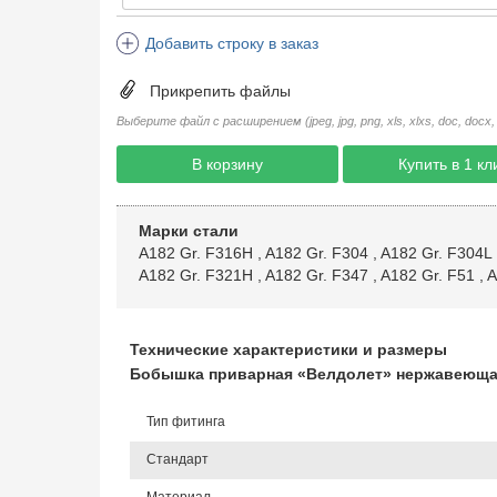
Добавить строку в заказ
Прикрепить файлы
Выберите файл с расширением (jpeg, jpg, png, xls, xlxs, doc, docx, rtf, 
В корзину
Купить в 1 кл
Марки стали
A182 Gr. F316H
,
A182 Gr. F304
,
A182 Gr. F304L
A182 Gr. F321H
,
A182 Gr. F347
,
A182 Gr. F51
,
A
Технические характеристики и размеры
Бобышка приварная «Велдолет» нержавеющая 
Тип фитинга
Стандарт