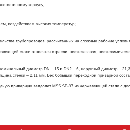
олстостенному корпусу;
ием, воздействием высоких температур;
льстве трубопроводов, рассчитанных на сложные рабочие условия
авеющей стали относятся отрасли: нефтегазовая, нефтехимическ
номинальный диаметр DN – 15 и DN2 – 6, наружный диаметр – 21,3
лщина стенки – 2,11 мм. Вес бобышки переходной приварной состав
дную приварную велдолет MSS SP-97 из нержавеющей стали с дос