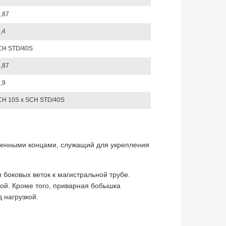
,87
,4
CH STD/40S
,87
,9
H 10S х SCH STD/40S
шенными концами, служащий для укрепления
оковых веток к магистральной трубе.
бой. Кроме того, приварная бобышка
 нагрузкой.