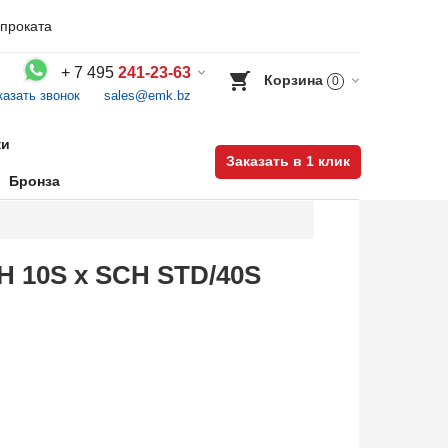
проката
+
7 495
241-23-63
Корзина
0
казать звонок
sales@emk.bz
Воспользуйтесь каталогом, положите товар в корзину и оформите заказ.
ки
Заказать в 1 клик
Бронза
H 10S х SCH STD/40S