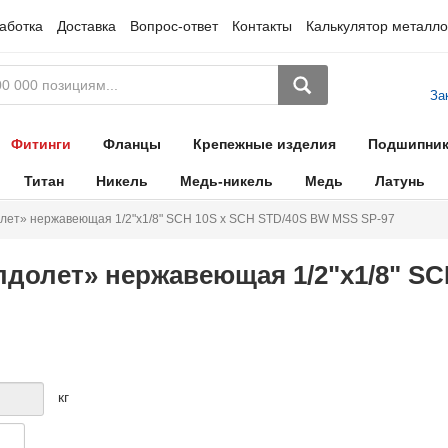
аботка
Доставка
Вопрос-ответ
Контакты
Калькулятор металло
За
Фитинги
Фланцы
Крепежные изделия
Подшипни
Титан
Никель
Медь-никель
Медь
Латунь
ет» нержавеющая 1/2"х1/8" SCH 10S х SCH STD/40S BW MSS SP-97
долет» нержавеющая 1/2"х1/8" SC
кг