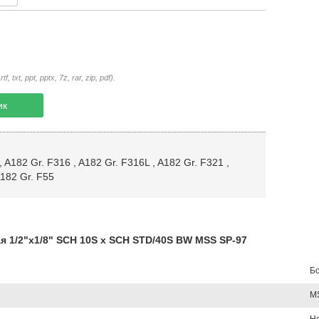
txt, ppt, pptx, 7z, rar, zip, pdf).
ик
,
A182 Gr. F316
,
A182 Gr. F316L
,
A182 Gr. F321
,
182 Gr. F55
1/2"х1/8" SCH 10S х SCH STD/40S BW MSS SP-97
Бо
M