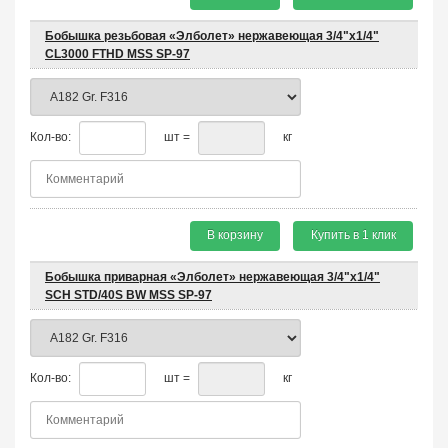
Бобышка резьбовая «Элболет» нержавеющая 3/4"х1/4"
CL3000 FTHD MSS SP-97
Кол-во:
шт =
кг
В корзину
Купить в 1 клик
Бобышка приварная «Элболет» нержавеющая 3/4"х1/4"
SCH STD/40S BW MSS SP-97
Кол-во:
шт =
кг