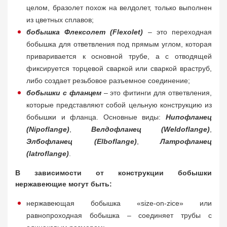
целом, бразолет похож на велдолет, только выполнен
из цветных сплавов;
бобышка Флексолет (Flexolet)
– это переходная
бобышка для ответвления под прямым углом, которая
приваривается к основной трубе, а с отводящей
фиксируется торцевой сваркой или сваркой враструб,
либо создает резьбовое разъемное соединение;
бобышки с фланцем
– это фитинги для ответвления,
которые представляют собой цельную конструкцию из
бобышки и фланца. Основные виды:
Нипофланец
(Nipoflange)
,
Велдофланец (Weldoflange)
,
Элбофланец (Elboflange)
,
Латрофланец
(latroflange)
.
В зависимости от конструкции бобышки
нержавеющие могут быть:
нержавеющая бобышка «size-on-zice» или
равнопроходная бобышка – соединяет трубы с