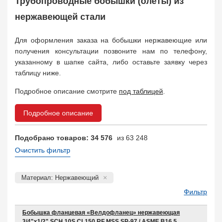
Трубопроводные бобышки (олеты) из
Муфта соединительная
683
Заглушка, крышка
нержавеющей стали
1708
Пробка
72
Для оформления заказа на бобышки нержавеющие или
Втулка, футорка
135
получения консультации позвоните нам по телефону,
Бобышка
63248
указанному в шапке сайта, либо оставьте заявку через
Седло
211
таблицу ниже.
Днище
11832
Втулка для фланца
Подробное описание смотрите
под таблицей
.
698
Заказать в 1 клик
Подробное описание
Подобрано товаров: 34 576
из 63 248
Очистить фильтр
Материал: Нержавеющий
Фильтр
Бобышка фланцевая «Велдофланец» нержавеющая
3/4"х1/2" SCH 10S CL150 RF MSS SP-97 / ASME B16.5