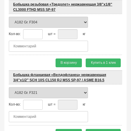
Бобышка резьбовая «Тредолет» нержавеющая 3/8"х1/8"
CL3000 FTHD MSS SP-97
Кол-во:
шт =
кг
В корзину
Купить в 1 клик
Бобышка фланцевая «Велдофланец» нержавеющая
3/4"х1/2" SCH 10S CL150 RJ MSS SP-97 / ASME B16.5
Кол-во:
шт =
кг