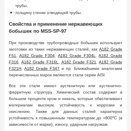
трубы;
толщину стенки отводящей трубы.
Свойства и применение нержавеющих
бобышек по MSS-SP-97
При производстве трубопроводных бобышек используют
заготовки из таких нержавеющих сталей, как
A182 Grade
F51
,
A182 Grade F304
,
A182 Grade F304L
,
A182 Grade
F316
,
A182 Grade F316L
,
A182 Grade F321
,
A182 Grade
F321H
,
A182 Grade F347
и пр. Ближайшими аналогами
перечисленных марок являются стали серии AISI.
Все эти стали имеют аустенитную или аустенитно-
ферритную структуру. Химический состав содержит в
большом проценте хром и никель, которые обеспечивают
материалам высокую устойчивость к коррозии и
окислению. Также для данных сталей характерна
о
устойчивость к повышенным температурам до +800
С (в
зависимости от марки), износу, ударным нагрузкам.