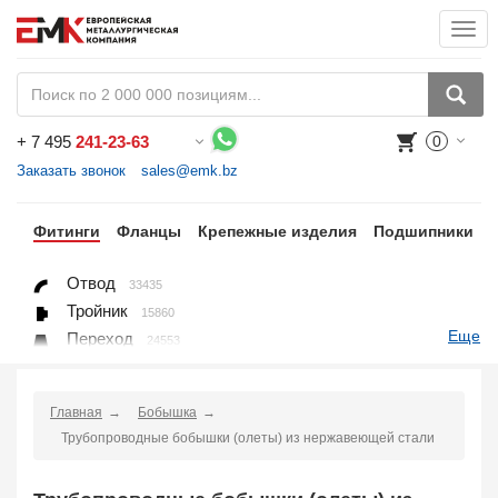
Togg
navi
+
7 495
241-23-63
0
Воспользуйтесь каталогом, положите товар в корзину и оформите заказ.
Заказать звонок
sales@emk.bz
бы
Фитинги
Фланцы
Крепежные изделия
Подшипники
Отвод
33435
Тройник
15860
Еще
Переход
24553
Переход ниппельный
16558
Ниппель
9563
Главная
Бобышка
Крестовина
361
Трубопроводные бобышки (олеты) из нержавеющей стали
Переходник понижающий
190
Муфта, полумуфта
935