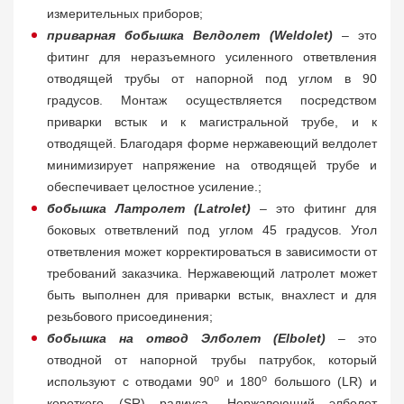
измерительных приборов;
приварная бобышка Велдолет (Weldolet)
– это
фитинг для неразъемного усиленного ответвления
отводящей трубы от напорной под углом в 90
градусов. Монтаж осуществляется посредством
приварки встык и к магистральной трубе, и к
отводящей. Благодаря форме нержавеющий велдолет
минимизирует напряжение на отводящей трубе и
обеспечивает целостное усиление.;
бобышка Латролет (Latrolet)
– это фитинг для
боковых ответвлений под углом 45 градусов. Угол
ответвления может корректироваться в зависимости от
требований заказчика. Нержавеющий латролет может
быть выполнен для приварки встык, внахлест и для
резьбового присоединения;
бобышка на отвод Элболет (Elbolet)
– это
отводной от напорной трубы патрубок, который
о
о
используют с отводами 90
и 180
большого (LR) и
короткого (SR) радиуса. Нержавеющий элболет