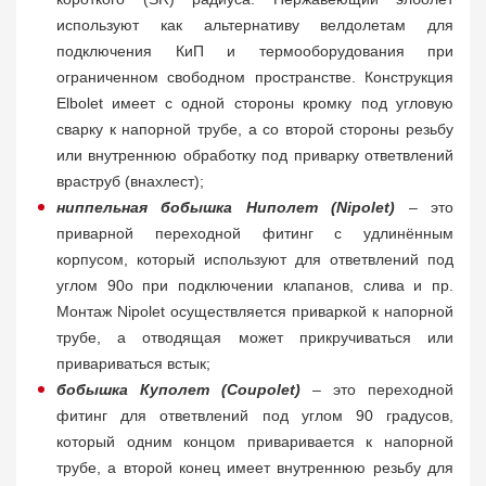
используют как альтернативу велдолетам для
подключения КиП и термооборудования при
ограниченном свободном пространстве. Конструкция
Elbolet имеет с одной стороны кромку под угловую
сварку к напорной трубе, а со второй стороны резьбу
или внутреннюю обработку под приварку ответвлений
враструб (внахлест);
ниппельная бобышка Ниполет (Nipolet)
– это
приварной переходной фитинг с удлинённым
корпусом, который используют для ответвлений под
углом 90о при подключении клапанов, слива и пр.
Монтаж Nipolet осуществляется приваркой к напорной
трубе, а отводящая может прикручиваться или
привариваться встык;
бобышка Куполет (Coupolet)
– это переходной
фитинг для ответвлений под углом 90 градусов,
который одним концом приваривается к напорной
трубе, а второй конец имеет внутреннюю резьбу для