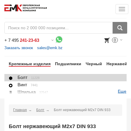
Togg
+
7 495
241-23-63
0
Воспользуйтесь каталогом, положите товар в корзину и оформите заказ.
Заказать звонок
sales@emk.bz
цы
Крепежные изделия
Подшипники
Черный
Нержавейк
Болт
11228
Винт
7441
Еще
Шпилька
37547
Гайка
1271
Шайба
1225
Главная
Болт
Болт нержавеющий М2х7 DIN 933
Пробка, вставка
78
U-болт (хомут)
266
Болт нержавеющий М2х7 DIN 933
Крепление для труб (хомут, скоба, зажим)
10