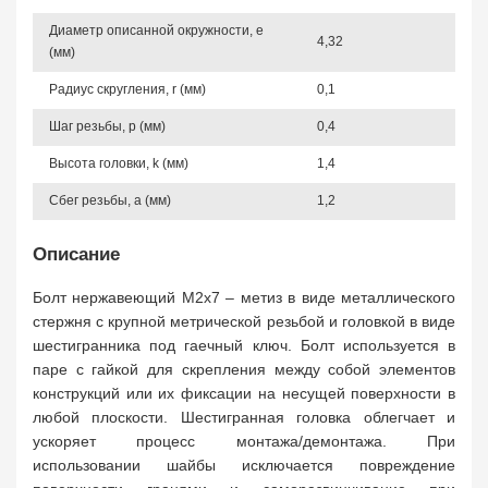
Диаметр описанной окружности, e
4,32
(мм)
Радиус скругления, r (мм)
0,1
Шаг резьбы, p (мм)
0,4
Высота головки, k (мм)
1,4
Сбег резьбы, a (мм)
1,2
Описание
Болт нержавеющий М2х7 – метиз в виде металлического
стержня с крупной метрической резьбой и головкой в виде
шестигранника под гаечный ключ. Болт используется в
паре с гайкой для скрепления между собой элементов
конструкций или их фиксации на несущей поверхности в
любой плоскости. Шестигранная головка облегчает и
ускоряет процесс монтажа/демонтажа. При
использовании шайбы исключается повреждение