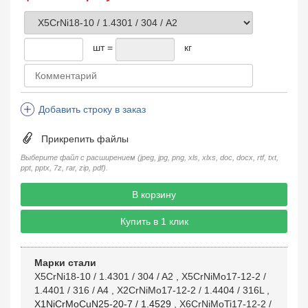
шт =
кг
Добавить строку в заказ
Прикрепить файлы
Выберите файл с расширением (jpeg, jpg, png, xls, xlxs, doc, docx, rtf, txt,
ppt, pptx, 7z, rar, zip, pdf).
В корзину
Купить в 1 клик
Марки стали
X5CrNi18-10 / 1.4301 / 304 / A2
,
X5CrNiMo17-12-2 /
1.4401 / 316 / A4
,
X2CrNiMo17-12-2 / 1.4404 / 316L
,
X1NiCrMoCuN25-20-7 / 1.4529
,
X6CrNiMoTi17-12-2 /