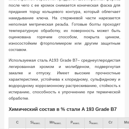
после чего с ее кромок снимается коническая фаска для
придания торцу кольцевого контура, который облегчает
накидывание ключа. На стержневой части нарезается
неполная метрическая резьба. Готовые болты проходят
температурную обработку, их поверхность может быть
оцинкована горячим способом, покрыта цинком,
износостойким фторполимером или другим защитным
составом.
Используемая сталь A193 Grade B7– среднеуглеродистая
легированная хромом и молибденом, подвергнутая
закалке и отпуску. Имеет высокие прочностные
характеристики, устойчива к хлоридному, сульфидному и
водородному коррозионному растрескиванию, стойкость к
истиранию, способность к упрочнению при термической
обработке.
Химический состав в % стали A 193 Grade B7
C
Si
Mn
P
S
Cr
Mo
макс.
макс.
макс.
макс.