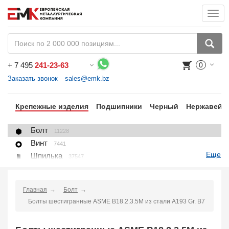
Togg
navi
+
7 495
241-23-63
0
Воспользуйтесь каталогом, положите товар в корзину и оформите заказ.
Заказать звонок
sales@emk.bz
цы
Крепежные изделия
Подшипники
Черный
Нержавейк
Болт
11228
Винт
7441
Еще
Шпилька
37547
Гайка
1271
Шайба
1225
Главная
Болт
Пробка, вставка
78
Болты шестигранные ASME B18.2.3.5M из стали A193 Gr. B7
U-болт (хомут)
266
Крепление для труб (хомут, скоба, зажим)
10