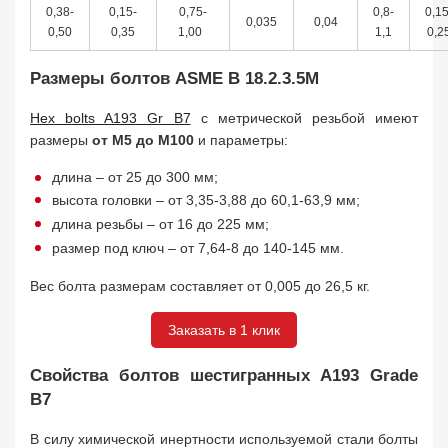
0,38-
0,15-
0,75-
0,8-
0,15
0,035
0,04
0,50
0,35
1,00
1,1
0,2
Размеры болтов ASME B 18.2.3.5M
Hex bolts A193 Gr B7
с метрической резьбой имеют
размеры
от М5 до М100
и параметры:
длина – от 25 до 300 мм;
высота головки – от 3,35-3,88 до 60,1-63,9 мм;
длина резьбы – от 16 до 225 мм;
размер под ключ – от 7,64-8 до 140-145 мм.
Вес болта размерам составляет от 0,005 до 26,5 кг.
Заказать в 1 клик
Свойства болтов шестигранных A193 Grade
B7
В силу химической инертности используемой стали болты