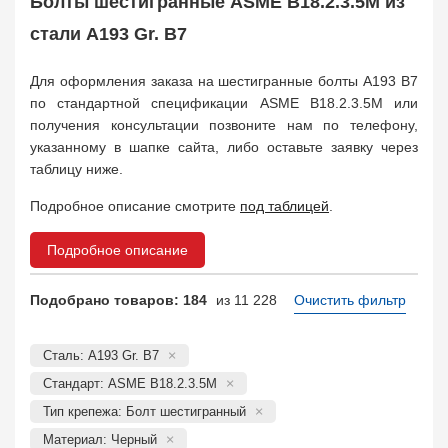
Болты шестигранные ASME B18.2.3.5M из
Заказать в 1 клик
стали A193 Gr. B7
Для оформления заказа на шестигранные болты A193 B7
по стандартной спецификации ASME B18.2.3.5M или
получения консультации позвоните нам по телефону,
указанному в шапке сайта, либо оставьте заявку через
таблицу ниже.
Подробное описание смотрите
под таблицей
.
Подробное описание
Подобрано товаров: 184
из 11 228
Очистить фильтр
Сталь: A193 Gr. B7
Стандарт: ASME B18.2.3.5M
Тип крепежа: Болт шестигранный
Материал: Черный