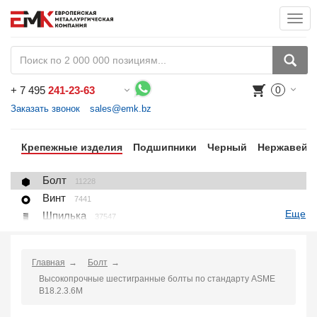
Togg
navi
+
7 495
241-23-63
0
Воспользуйтесь каталогом, положите товар в корзину и оформите заказ.
Заказать звонок
sales@emk.bz
цы
Крепежные изделия
Подшипники
Черный
Нержавейк
Болт
11228
Винт
7441
Еще
Шпилька
37547
Гайка
1271
Шайба
1225
Главная
Болт
Пробка, вставка
78
Высокопрочные шестигранные болты по стандарту ASME
U-болт (хомут)
266
B18.2.3.6M
Крепление для труб (хомут, скоба, зажим)
10