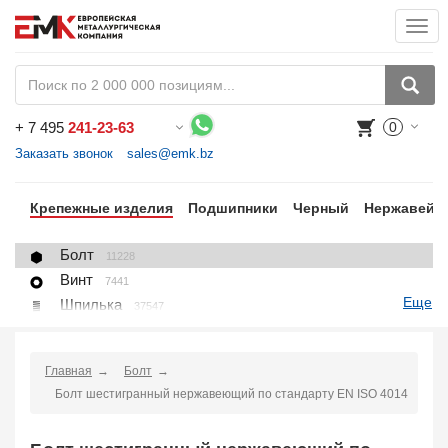
Togg
navi
+
7 495
241-23-63
0
Воспользуйтесь каталогом, положите товар в корзину и оформите заказ.
Заказать звонок
sales@emk.bz
цы
Крепежные изделия
Подшипники
Черный
Нержавейк
Болт
11228
Винт
7441
Еще
Шпилька
37547
Гайка
1271
Шайба
1225
Главная
Болт
Пробка, вставка
78
Болт шестигранный нержавеющий по стандарту EN ISO 4014
U-болт (хомут)
266
Крепление для труб (хомут, скоба, зажим)
10