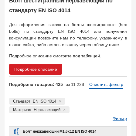
Болт шестигранный нержавеющий по
Заказать в 1 клик
стандарту EN ISO 4014
Для оформления заказа на болты шестигранные (hex
bolts) по стандарту EN ISO 4014 или получения
консультации позвоните нам по телефону, указанному в
шапке сайта, либо оставьте заявку через таблицу ниже.
Подробное описание смотрите
под таблицей
.
Подробное описание
Подобрано товаров: 425
из 11 228
Очистить фильтр
Стандарт: EN ISO 4014
Материал: Нержавеющий
Фильтр
Болт нержавеющий М1,6х12 EN ISO 4014