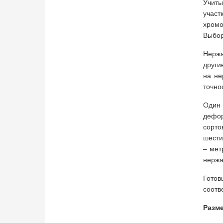
Учиты
участ
хромо
Выбор
Нержа
други
на не
точно
Один 
дефор
сорто
шести
– мет
нержа
Готов
соотв
Разм