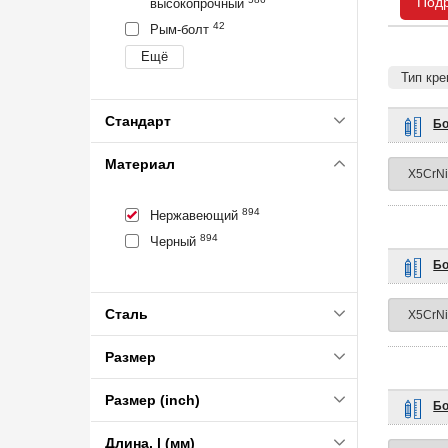
Под
высокопрочный
42
Рым-болт
Тип кр
Стандарт
Бо
Материал
894
Нержавеющий
894
Черный
Бо
Сталь
Размер
Размер (inch)
Бо
Длина, l (мм)