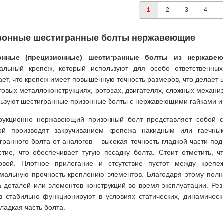
1
2
3
4
зонные шестигранные болты нержавеющие
онные (прецизионные) шестигранные болты из нержавеющей
альный крепеж, который используют для особо ответственны
ает, что крепеж имеет повышенную точность размеров, что делает
товых металлоконструкциях, роторах, двигателях, сложных механи
ьзуют шестигранные призонные болты с нержавеющими гайками и
рукционно нержавеющий призонный болт представляет собой с
ой производят закручиванием крепежа накидным или гаечным
гранного болта от аналогов – высокая точность гладкой части под
стие, что обеспечивает тугую посадку болта. Стоит отметить, 
овой. Плотное прилегание и отсутствие пустот между крепе
мальную прочность креплению элементов. Благодаря этому полн
а деталей или элементов конструкций во время эксплуатации. Р
в стабильно функционируют в условиях статических, динамическ
гладкая часть болта.