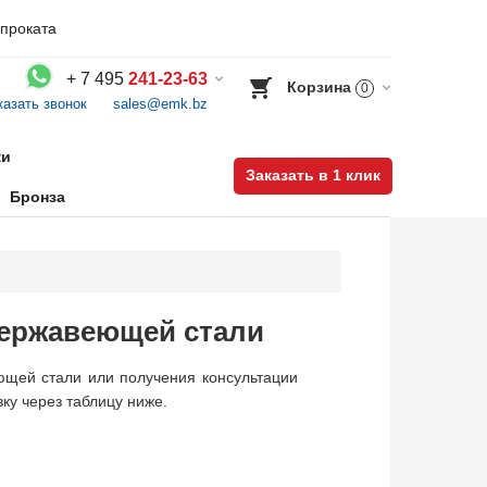
проката
+
7 495
241-23-63
Корзина
0
казать звонок
sales@emk.bz
Воспользуйтесь каталогом, положите товар в корзину и оформите заказ.
ки
Заказать в 1 клик
Бронза
нержавеющей стали
щей стали или получения консультации
вку через таблицу ниже.