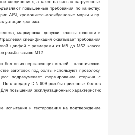
ных соединениях, а также на сильно нагруженных
редъявляют повышенные требования по качеству:
ерии AISI, хромоникельмолибденовые марки и пр.
сплуатации крепежа.
пежа, маркировка, допуски, классы точности и
 Отраслевая спецификация охватывает требования
бовой цапфой с размерами от M8 до М52 класса
ров резьбы свыше M12
х болтов из нержавеющих сталей – пластическая
стве заготовок под болты используют проволоку,
оцесс подразумевает формирование стержня с
. По стандарту DIN 609 резьбы призонных болтов
. Для повышения эксплуатационных характеристик
ые испытания и тестирования на подтверждение