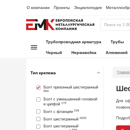
О компании
Проекты
Энциклопедия
Металлообр
Трубопроводная арматура
Трубы
Черный
Нержавейка
Алюминий
Главна
Тип крепежа
Шес
Болт призонный шестигранный
894
Болт с уменьшенной головкой
Для оф
170
и цапфой
позвон
236
Болт с фланцем
Подроб
2830
Болт шестигранный
Болт шестигранный
586