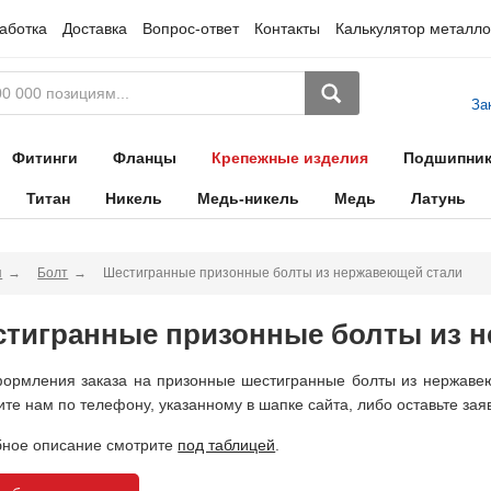
аботка
Доставка
Вопрос-ответ
Контакты
Калькулятор металло
За
Фитинги
Фланцы
Крепежные изделия
Подшипни
Титан
Никель
Медь-никель
Медь
Латунь
я
Болт
Шестигранные призонные болты из нержавеющей стали
тигранные призонные болты из 
ормления заказа на призонные шестигранные болты из нержавею
ите нам по телефону, указанному в шапке сайта, либо оставьте зая
ное описание смотрите
под таблицей
.