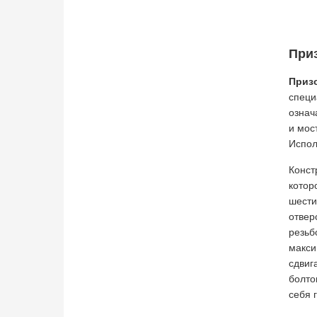
При
Приз
специ
означ
и мос
Испол
Конст
котор
шести
отвер
резьб
макси
сдвиг
болто
себя 