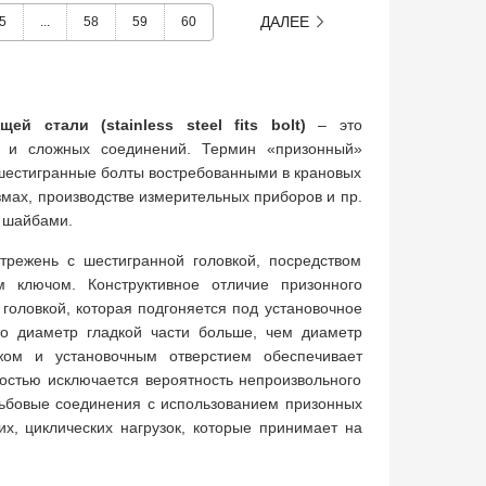
ДАЛЕЕ
5
...
58
59
60
 стали (stainless steel fits bolt)
– это
х и сложных соединений. Термин «призонный»
 шестигранные болты востребованными в крановых
змах, производстве измерительных приборов и пр.
 шайбами.
трежень с шестигранной головкой, посредством
 ключом. Конструктивное отличие призонного
 головкой, которая подгоняется под установочное
что диаметр гладкой части больше, чем диаметр
жом и установочным отверстием обеспечивает
остью исключается вероятность непроизвольного
езьбовые соединения с использованием призонных
их, циклических нагрузок, которые принимает на