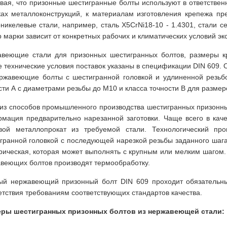
вая, что призонные шестигранные болты используют в ответствен
ках металлоконструкций, к материалам изготовления крепежа п
никелевые стали, например, сталь X5CrNi18-10 - 1.4301, стали с
 марки зависит от конкретных рабочих и климатических условий эк
веющие стали для призонных шестигранных болтов, размеры кре
е технические условия поставок указаны в спецификации DIN 609.
ржавеющие болты с шестигранной головкой и удлиненной резь
сти А с диаметрами резьбы до M10 и класса точности B для разме
из способов промышленного производства шестигранных призонны
мация предварительно нарезанной заготовки. Чаще всего в каче
вой металлопрокат из требуемой стали. Технологический пр
гранной головкой с последующей нарезкой резьбы заданного шага
рическая, которая может выполнять с крупным или мелким шагом
веющих болтов производят термообработку.
ый нержавеющий призонный болт DIN 609 проходит обязательн
етствия требованиям соответствующих стандартов качества.
еры шестигранных призонных болтов из нержавеющей стали: