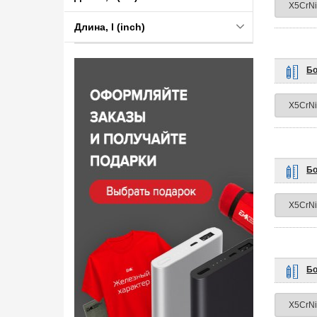
Длина, l (inch)
Бо
Бо
Бо