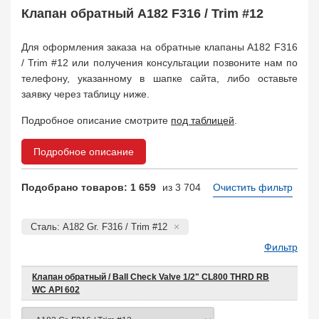
Safety Valve
1
Клапан обратный A182 F316 / Trim #12
Клапан обратный
Check Valve
3704
Для оформления заказа на обратные клапаны A182 F316
Кран шаровой
/ Trim #12 или получения консультации позвоните нам по
Ball Valve
3321
телефону, указанному в шапке сайта, либо оставьте
Кран пробковый
заявку через таблицу ниже.
Plug Valve
148
Затвор дисковый
Подробное описание смотрите
под таблицей
.
Butterfly Valve
1
Фильтр сетчатый
Подробное описание
Strainer
1138
Конденсатоотводчик
Подобрано товаров: 1 659
из 3 704
Очистить фильтр
Steam Trap
4
Компенсатор
Сталь: A182 Gr. F316 / Trim #12
Expansion Joint
7
Пламегаситель
Фильтр
Flame Arrester
73
Заказать в 1 клик
Клапан обратный / Ball Check Valve 1/2" CL800 THRD RB
WC API 602