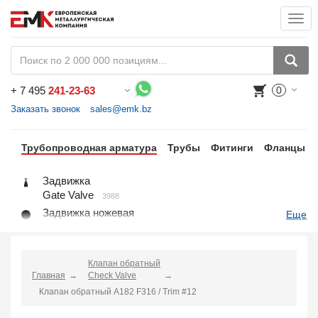
Togg
navi
+
7 495
241-23-63
0
Воспользуйтесь каталогом, положите товар в корзину и оформите заказ.
Заказать звонок
sales@emk.bz
Трубопроводная арматура
Трубы
Фитинги
Фланцы
Задвижка
Gate Valve
3988
Задвижка ножевая
Еще
Knife Gate Valve
1
Клапан запорный
Globe Valve
2191
Клапан обратный
Главная
Клапан регулирующий
Check Valve
Control Valve
Клапан обратный A182 F316 / Trim #12
2
Клапан предохранительный