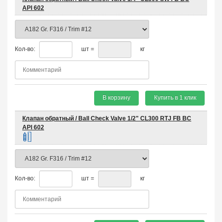
API 602
Кол-во:
шт =
кг
В корзину
Купить в 1 клик
Клапан обратный / Ball Check Valve 1/2" CL300 RTJ FB BC
API 602
Кол-во:
шт =
кг