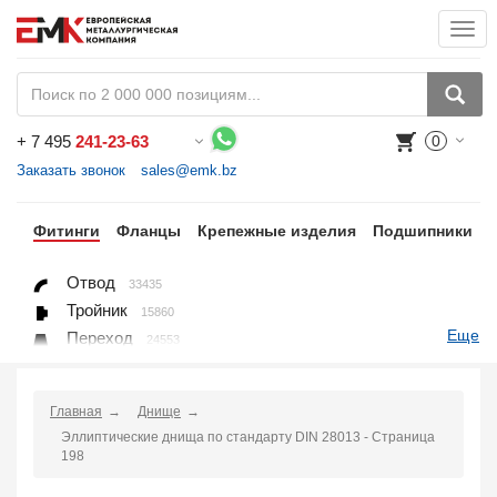
Togg
navi
+
7 495
241-23-63
0
Воспользуйтесь каталогом, положите товар в корзину и оформите заказ.
Заказать звонок
sales@emk.bz
бы
Фитинги
Фланцы
Крепежные изделия
Подшипники
Отвод
33435
Тройник
15860
Еще
Переход
24553
Переход ниппельный
16558
Ниппель
9563
Главная
Днище
Крестовина
361
Эллиптические днища по стандарту DIN 28013 - Страница
Переходник понижающий
190
198
Муфта, полумуфта
935