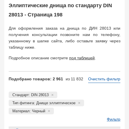
Муфта соединительная
683
Эллиптические днища по стандарту DIN
Заглушка, крышка
1708
28013 - Страница 198
Пробка
72
Втулка, футорка
135
Для оформления заказа на днища по ДИН 28013 или
Бобышка
63248
получения консультации позвоните нам по телефону,
Седло
211
указанному в шапке сайта, либо оставьте заявку через
Днище
11832
таблицу ниже.
Втулка для фланца
698
Подробное описание смотрите
под таблицей
.
Заказать в 1 клик
Подобрано товаров: 2 961
из 11 832
Очистить фильтр
Стандарт: DIN 28013
Тип фитинга: Днище эллиптическое
Материал: Черный
Фильтр