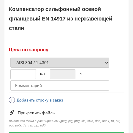
Safety Valve
1
Компенсатор сильфонный осевой
Клапан обратный
Check Valve
3704
фланцевый EN 14917 из нержавеющей
Кран шаровой
стали
Ball Valve
3321
Кран пробковый
Plug Valve
148
Затвор дисковый
Цена по запросу
Butterfly Valve
1
Фильтр сетчатый
Strainer
1138
шт =
кг
Конденсатоотводчик
Steam Trap
4
Компенсатор
Expansion Joint
7
Добавить строку в заказ
Пламегаситель
Flame Arrester
73
Прикрепить файлы
Заказать в 1 клик
Выберите файл с расширением (jpeg, jpg, png, xls, xlxs, doc, docx, rtf, txt,
ppt, pptx, 7z, rar, zip, pdf).