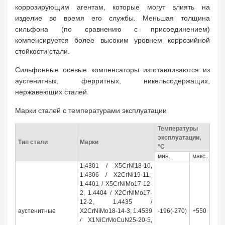
коррозирующим агентам, которые могут влиять на
изделие во время его службы. Меньшая толщина
сильфона (по сравнению с присоединением)
компенсируется более высоким уровнем коррозийной
стойкости стали.
Сильфонные осевые компенсаторы изготавливаются из
аустенитных, ферритных, никельсодержащих,
нержавеющих сталей.
Марки сталей с температурами эксплуатации
Температуры
эксплуатации,
Тип стали
Марки
°C
мин.
макс.
1.4301 / X5CrNi18-10,
1.4306 / X2CrNi19-11,
1.4401 / X5CrNiMo17-12-
2, 1.4404 / X2CrNiMo17-
12-2, 1.4435 /
аустенитные
X2CrNiMo18-14-3, 1.4539
-196(-270)
+550
/ X1NiCrMoCuN25-20-5,