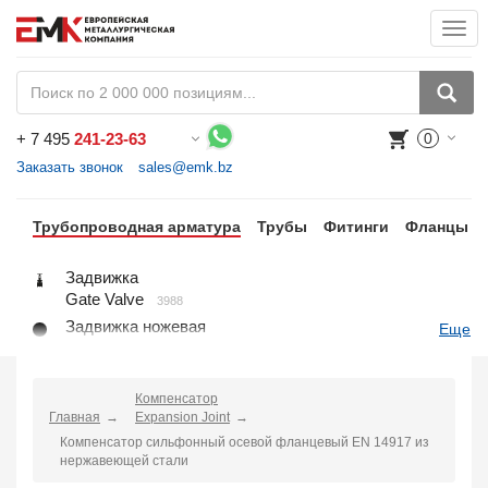
Togg
navi
+
7 495
241-23-63
0
Воспользуйтесь каталогом, положите товар в корзину и оформите заказ.
Заказать звонок
sales@emk.bz
Трубопроводная арматура
Трубы
Фитинги
Фланцы
Задвижка
Gate Valve
3988
Задвижка ножевая
Еще
Knife Gate Valve
1
Клапан запорный
Globe Valve
Компенсатор
2191
Главная
Expansion Joint
Клапан регулирующий
Компенсатор сильфонный осевой фланцевый EN 14917 из
Control Valve
2
нержавеющей стали
Клапан предохранительный