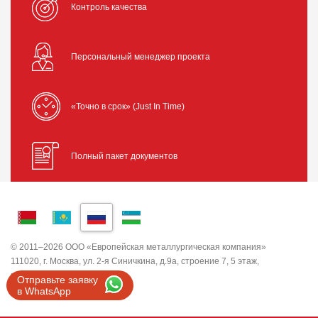
Контроль качества
Персональный менеджер проекта
«Точно в срок» (Just In Time)
Полный пакет документов
© 2011–2026 ООО «Европейская металлургическая компания»
111020, г. Москва, ул. 2-я Синичкина, д.9а, строение 7, 5 этаж,
помещение I, комната 5
Отправьте заявку
ИНН 7743820503 ООО "ЕМК"
в WhatsApp