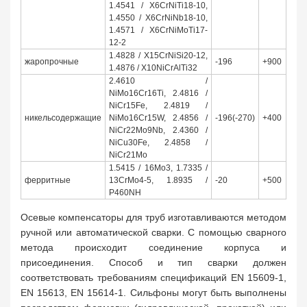
1.4541 / X6CrNiTi18-10,
1.4550 / X6CrNiNb18-10,
1.4571 / X6CrNiMoTi17-
12-2
1.4828 / X15CrNiSi20-12,
жаропрочные
-196
+900
1.4876 / X10NiCrAlTi32
2.4610 /
NiMo16Cr16Ti, 2.4816 /
NiCr15Fe, 2.4819 /
никельсодержащие
NiMo16Cr15W, 2.4856 /
-196(-270)
+400
NiCr22Mo9Nb, 2.4360 /
NiCu30Fe, 2.4858 /
NiCr21Mo
1.5415 / 16Mo3, 1.7335 /
ферритные
13CrMo4-5, 1.8935 /
-20
+500
P460NH
Осевые компенсаторы для труб изготавливаются методом
ручной или автоматической сварки. С помощью сварного
метода происходит соединение корпуса и
присоединения. Способ и тип сварки должен
соответствовать требованиям спецификаций EN 15609-1,
EN 15613, EN 15614-1. Сильфоны могут быть выполнены