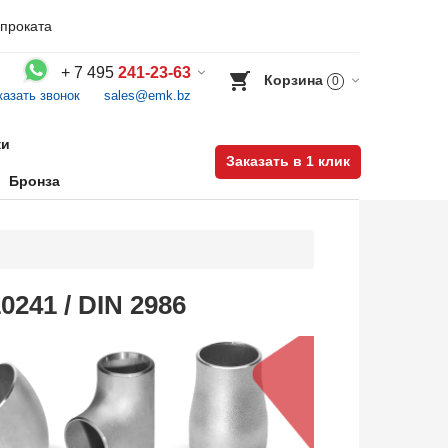
проката
+
7 495
241-23-63
Корзина
0
казать звонок
sales@emk.bz
Воспользуйтесь каталогом, положите товар в корзину и оформите заказ.
ки
Заказать в 1 клик
Бронза
241 / DIN 2986