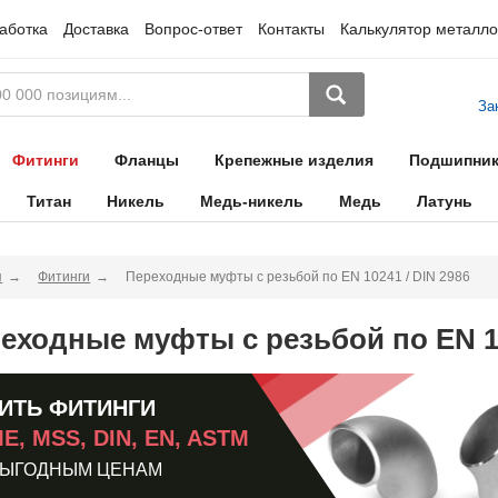
аботка
Доставка
Вопрос-ответ
Контакты
Калькулятор металло
За
Фитинги
Фланцы
Крепежные изделия
Подшипни
Титан
Никель
Медь-никель
Медь
Латунь
я
Фитинги
Переходные муфты с резьбой по EN 10241 / DIN 2986
еходные муфты с резьбой по EN 10
ИТЬ ФИТИНГИ
E, MSS, DIN, EN, ASTM
ВЫГОДНЫМ ЦЕНАМ