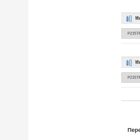
Му
Му
Пере