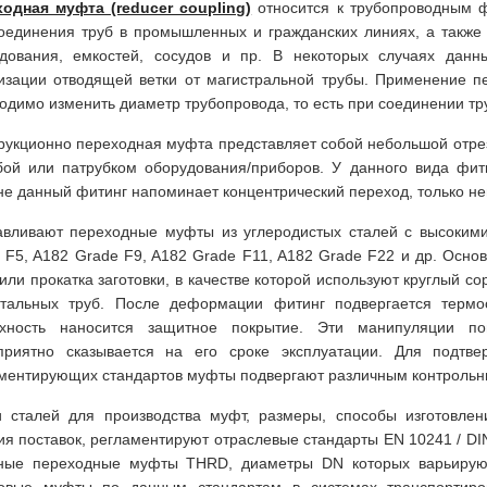
одная муфта (reducer coupling)
относится к трубопроводным ф
оединения труб в промышленных и гражданских линиях, а также
дования, емкостей, сосудов и пр. В некоторых случаях дан
изации отводящей ветки от магистральной трубы. Применение пе
одимо изменить диаметр трубопровода, то есть при соединении тр
рукционно переходная муфта представляет собой небольшой отре
бой или патрубком оборудования/приборов. У данного вида фит
е данный фитинг напоминает концентрический переход, только не
авливают переходные муфты из углеродистых сталей с высокими
 F5, A182 Grade F9, A182 Grade F11, A182 Grade F22 и др. Осно
 или прокатка заготовки, в качестве которой используют круглый с
тальных труб. После деформации фитинг подвергается термо
рхность наносится защитное покрытие. Эти манипуляции по
приятно сказывается на его сроке эксплуатации. Для подтве
ментирующих стандартов муфты подвергают различным контрольн
 сталей для производства муфт, размеры, способы изготовлени
ия поставок, регламентируют отраслевые стандарты EN 10241 / D
ные переходные муфты THRD, диаметры DN которых варьируют