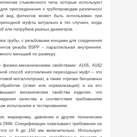
итингам стыковочного типа, которые используют
 для присоединения к трубопроводам различного
ный вид фитингов может быть использован при
реходной муфты актуально в тех случаях, когда
уб или патрубков разных диаметров.
зок трубы, с резьбовыми концами для соединения
ингов резьба BSPP – параллельная внутренняя.
много меньший по размеру.
 физико-механическими свойствами: A105, A182
вной способ изготовления переходных муфт – это
ортовой металлопрокат, а также отрезки бесшовных
обработке (отжиг или нормализация) и на его
вышают механические свойства изделия, что
рждения качества и соответствия требованиям
ым испытаниям и тестированиям.
я, маркировку, давление и другие технические
IN 2986. Спецификации охватывают требования на
ся от 6 до 150 мм включительно. Используют