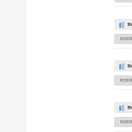
Му
Му
Му