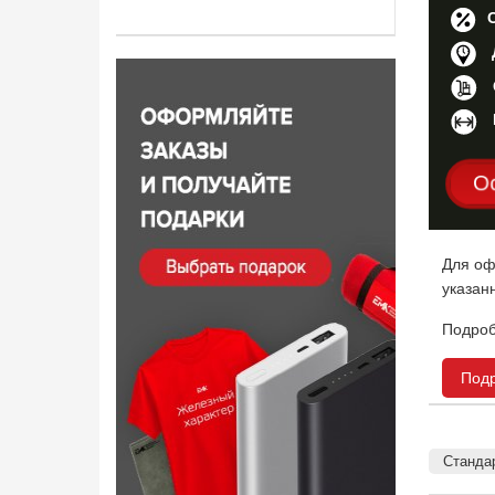
О
Для оф
указан
Подроб
Под
Стандар