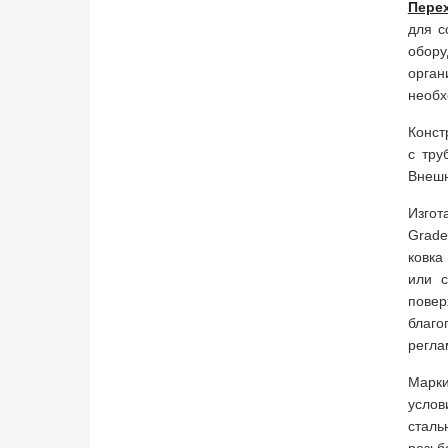
Перех
для с
обору
орган
необх
Конст
с тру
Внешн
Изгот
Grade
ковка
или с
пове
благо
регла
Марки
услов
сталь