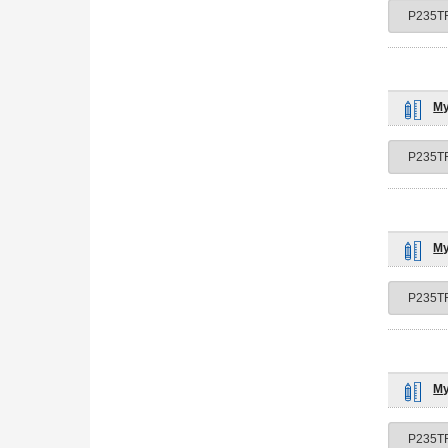
Му
Му
Му