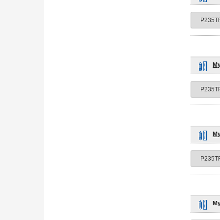
Му
Му
Му