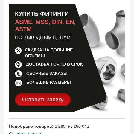
Муфта соединительная
683
Заглушка, крышка
1708
КУПИТЬ ФИТИНГИ
Пробка
72
ASME, MSS, DIN, EN,
Втулка, футорка
135
ASTM
Бобышка
63248
ПО ВЫГОДНЫМ ЦЕНАМ
Седло
211
Днище
11832
СКИДКА НА БОЛЬШИЕ
Втулка для фланца
698
ОБЪЁМЫ
Заказать в 1 клик
ДОСТАВКА ТОЧНО В СРОК
CБОРНЫЕ ЗАКАЗЫ
БОЛЬШИЕ РАЗМЕРЫ
Оставить заявку
Подобрано товаров: 1 205
из 180 042
Очистить фильтр