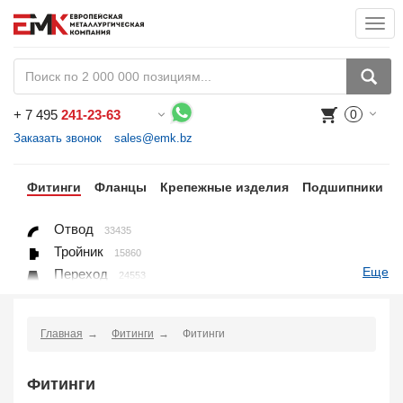
Togg
navi
+
7 495
241-23-63
0
Воспользуйтесь каталогом, положите товар в корзину и оформите заказ.
Заказать звонок
sales@emk.bz
бы
Фитинги
Фланцы
Крепежные изделия
Подшипники
Отвод
33435
Тройник
15860
Еще
Переход
24553
Переход ниппельный
16558
Ниппель
9563
Главная
Фитинги
Фитинги
Крестовина
361
Переходник понижающий
190
Фитинги
Муфта, полумуфта
935