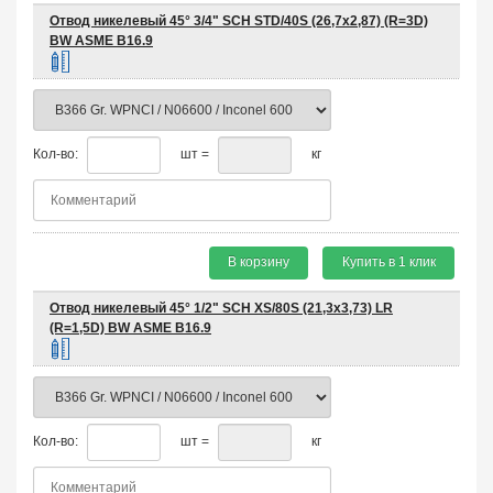
Отвод никелевый 45° 3/4" SCH STD/40S (26,7х2,87) (R=3D)
BW ASME B16.9
Кол-во:
шт =
кг
В корзину
Купить в 1 клик
Отвод никелевый 45° 1/2" SCH XS/80S (21,3х3,73) LR
(R=1,5D) BW ASME B16.9
Кол-во:
шт =
кг