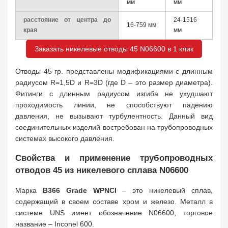
мм
мм
расстояние от центра до
24-1516
16-759 мм
края
мм
Заказать никелевые отводы 45 N06600 в 1 клик
Отводы 45 гр. представлены модификациями с длинным
радиусом R=1,5D и R=3D (где D – это размер диаметра).
Фитинги с длинным радиусом изгиба не ухудшают
проходимость линии, не способствуют падению
давления, не вызывают турбулентность. Данный вид
соединительных изделий востребован на трубопроводных
системах высокого давления.
Свойства и применение трубопроводных
отводов 45 из никелевого сплава N06600
Марка
B366 Grade WPNCI
– это никелевый сплав,
содержащий в своем составе хром и железо. Металл в
системе UNS имеет обозначение N06600, торговое
название – Inconel 600.