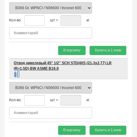
Кол-во:
шт =
кг
В корзину
Купить в 1 клик
Отвод никелевый 45° 1/2" SCH STD/40S (21,3х2,77) LR
(R=1,5D) BW ASME B16.9
Кол-во:
шт =
кг
В корзину
Купить в 1 клик