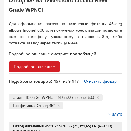
Отвод 45° из никелевого сплава B366
Поковка
35
Заказать в 1 клик
Grade WPNCI
Для оформления заказа на никелевые фитинги 45-deg
elbows Inconel 600 или получения консультации позвоните
нам по телефону, указанному в шапке сайта, либо
оставьте заявку через таблицу ниже.
Подробное описание смотрите
под таблицей
.
Подробное описание
Подобрано товаров: 457
из 9 947
Очистить фильтр
Сталь: B366 Gr. WPNCI / N06600 / Inconel 600
Тип фитинга: Отвод 45°
Фильтр
Отвод никелевый 45° 1/2" SCH 5S (21,3х1,65) LR (R=1,5D)