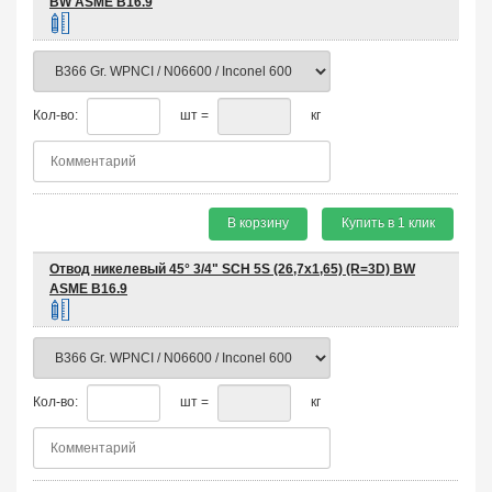
BW ASME B16.9
Кол-во:
шт =
кг
В корзину
Купить в 1 клик
Отвод никелевый 45° 3/4" SCH 5S (26,7х1,65) (R=3D) BW
ASME B16.9
Кол-во:
шт =
кг