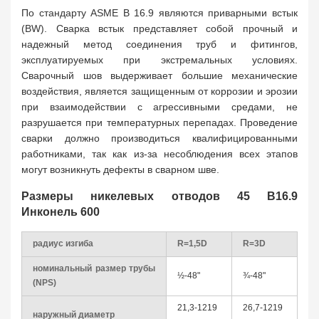
По стандарту ASME B 16.9 являются приварными встык
(BW). Сварка встык представляет собой прочный и
надежный метод соединения труб и фитингов,
эксплуатируемых при экстремальных условиях.
Сварочный шов выдерживает большие механические
воздействия, является защищенным от коррозии и эрозии
при взаимодействии с агрессивными средами, не
разрушается при температурных перепадах. Проведение
сварки должно производиться квалифицированными
работниками, так как из-за несоблюдения всех этапов
могут возникнуть дефекты в сварном шве.
Размеры никелевых отводов 45 B16.9
Инконель 600
радиус изгиба
R=1,5D
R=3D
номинальный размер трубы
½-48"
¾-48"
(NPS)
21,3-1219
26,7-1219
наружный диаметр