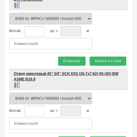
Кол-во:
шт =
кг
В корзину
Купить в 1 клик
Отвод никелевый 45° 3/4" SCH XXS (26,7х7,82) (R=3D) BW
ASME B16.9
Кол-во:
шт =
кг