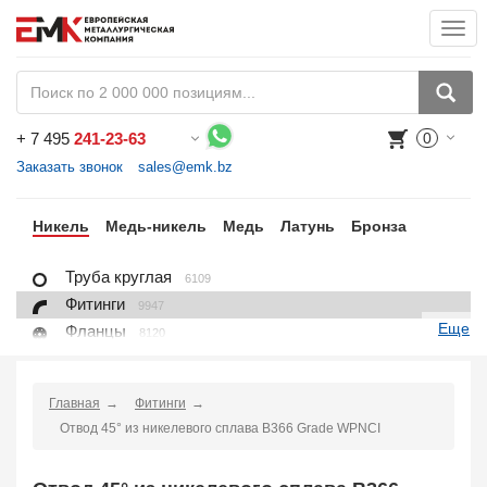
Togg
navi
+
7 495
241-23-63
0
Воспользуйтесь каталогом, положите товар в корзину и оформите заказ.
Заказать звонок
sales@emk.bz
ан
Никель
Медь-никель
Медь
Латунь
Бронза
Труба круглая
6109
Фитинги
9947
Еще
Фланцы
8120
Крепежные изделия
7625
Лист, плита
6096
Главная
Фитинги
Круг
1404
Отвод 45° из никелевого сплава B366 Grade WPNCI
Квадрат
96
Проволока
702