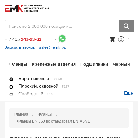
Togg
navi
+
7 495
241-23-63
0
Воспользуйтесь каталогом, положите товар в корзину и оформите заказ.
Заказать звонок
sales@emk.bz
ги
Фланцы
Крепежные изделия
Подшипники
Черный
Н
Воротниковый
33558
Плоский, сквозной
5167
Еще
Свободный
1446
Глухой, заглушка
8396
Раструбный
4118
Главная
Фланцы
Резьбовой
1650
Фланцы DN 350 по стандартам EN, ASME
Воротниковый удлиненный
428
Заглушка поворотная
2667