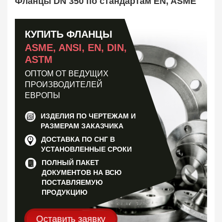
Фланцы DN 350 по стандартам EN, ASME
КОФ, ответный
4823
Отбортовка, втулка, кольцо
1119
Прокладка фланцевая
4755
КУПИТЬ ФЛАНЦЫ
Заказать в 1 клик
ASME, ANSI, EN, DIN,
ASTM
ОПТОМ ОТ ВЕДУЩИХ
ПРОИЗВОДИТЕЛЕЙ
ЕВРОПЫ
ИЗДЕЛИЯ ПО ЧЕРТЕЖАМ И
РАЗМЕРАМ ЗАКАЗЧИКА
ДОСТАВКА ПО СНГ В
УСТАНОВЛЕННЫЕ СРОКИ
ПОЛНЫЙ ПАКЕТ
ДОКУМЕНТОВ НА ВСЮ
ПОСТАВЛЯЕМУЮ
ПРОДУКЦИЮ
Оставить заявку