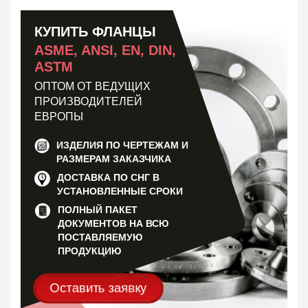
КОФ, ответный
4823
Отбортовка, втулка, кольцо
1119
КУПИТЬ ФЛАНЦЫ
Прокладка фланцевая
4755
ASME, ANSI, EN, DIN,
Заказать в 1 клик
ASTM
ОПТОМ ОТ ВЕДУЩИХ
ПРОИЗВОДИТЕЛЕЙ
ЕВРОПЫ
ИЗДЕЛИЯ ПО ЧЕРТЕЖАМ И
РАЗМЕРАМ ЗАКАЗЧИКА
ДОСТАВКА ПО СНГ В
УСТАНОВЛЕННЫЕ СРОКИ
ПОЛНЫЙ ПАКЕТ
ДОКУМЕНТОВ НА ВСЮ
ПОСТАВЛЯЕМУЮ
ПРОДУКЦИЮ
Оставить заявку