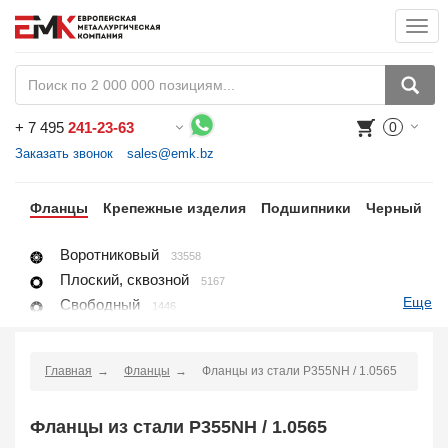
Togg
navi
+
7 495
241-23-63
0
Воспользуйтесь каталогом, положите товар в корзину и оформите заказ.
Заказать звонок
sales@emk.bz
ги
Фланцы
Крепежные изделия
Подшипники
Черный
Н
Воротниковый
33558
Плоский, сквозной
5167
Еще
Свободный
1446
Глухой, заглушка
8396
Раструбный
4118
Главная
Фланцы
Фланцы из стали P355NH / 1.0565
Резьбовой
1650
Воротниковый удлиненный
428
Фланцы из стали P355NH / 1.0565
Заглушка поворотная
2667