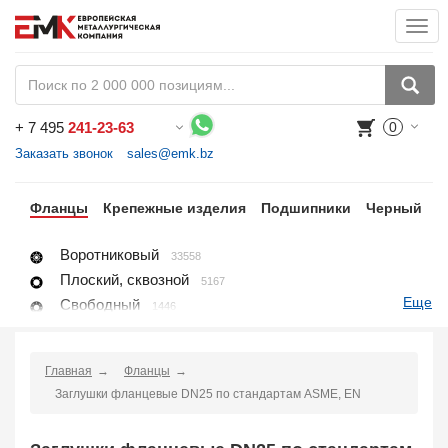
Togg
navi
+
7 495
241-23-63
0
Воспользуйтесь каталогом, положите товар в корзину и оформите заказ.
Заказать звонок
sales@emk.bz
ги
Фланцы
Крепежные изделия
Подшипники
Черный
Н
Воротниковый
33558
Плоский, сквозной
5167
Еще
Свободный
1446
Глухой, заглушка
8396
Раструбный
4118
Главная
Фланцы
Резьбовой
1650
Заглушки фланцевые DN25 по стандартам ASME, EN
Воротниковый удлиненный
428
Заглушка поворотная
2667