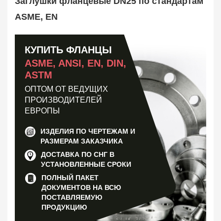
Заглушки фланцевые DN25 по стандартам
КОФ, ответный
4823
Отбортовка, втулка, кольцо
ASME, EN
1119
Прокладка фланцевая
4755
Заказать в 1 клик
КУПИТЬ ФЛАНЦЫ
ASME, ANSI, EN, DIN,
ASTM
ОПТОМ ОТ ВЕДУЩИХ
ПРОИЗВОДИТЕЛЕЙ
ЕВРОПЫ
ИЗДЕЛИЯ ПО ЧЕРТЕЖАМ И
РАЗМЕРАМ ЗАКАЗЧИКА
ДОСТАВКА ПО СНГ В
УСТАНОВЛЕННЫЕ СРОКИ
ПОЛНЫЙ ПАКЕТ
ДОКУМЕНТОВ НА ВСЮ
ПОСТАВЛЯЕМУЮ
ПРОДУКЦИЮ