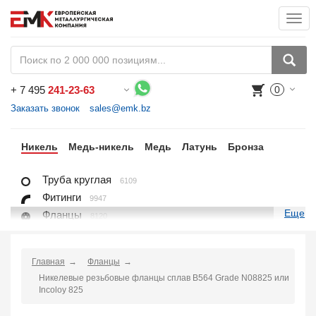
Togg
navi
+
7 495
241-23-63
0
Воспользуйтесь каталогом, положите товар в корзину и оформите заказ.
Заказать звонок
sales@emk.bz
ан
Никель
Медь-никель
Медь
Латунь
Бронза
Труба круглая
6109
Фитинги
9947
Еще
Фланцы
8120
Крепежные изделия
7625
Лист, плита
6096
Главная
Фланцы
Круг
1404
Никелевые резьбовые фланцы сплав B564 Grade N08825 или
Квадрат
96
Incoloy 825
Проволока
702