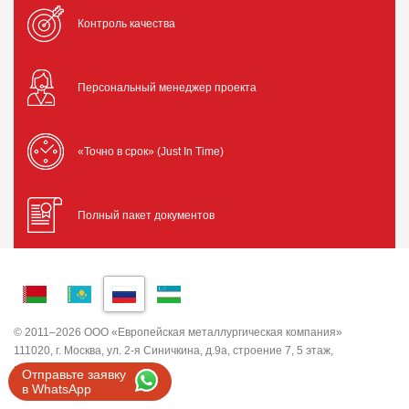
Контроль качества
Персональный менеджер проекта
«Точно в срок» (Just In Time)
Полный пакет документов
© 2011–2026 ООО «Европейская металлургическая компания»
111020, г. Москва, ул. 2-я Синичкина, д.9а, строение 7, 5 этаж,
помещение I, комната 5
Отправьте заявку
ИНН 7743820503 ООО "ЕМК"
в WhatsApp