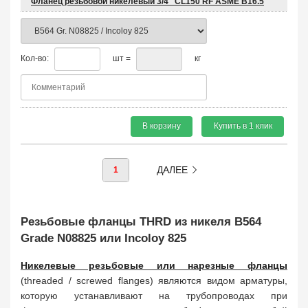
Фланец резьбовой никелевый 3/4" CL150 RF ASME B16.5
Кол-во:
шт =
кг
В корзину
Купить в 1 клик
ДАЛЕЕ
1
Резьбовые фланцы THRD из никеля B564
Grade N08825 или Incoloy 825
Никелевые резьбовые или нарезные фланцы
(threaded / screwed flanges) являются видом арматуры,
которую устанавливают на трубопроводах при