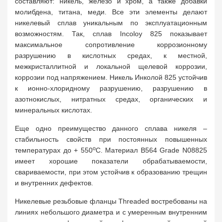
составляют: никель, железо и хром, а также добавки
молибдена, титана, меди. Все эти элементы делают
никелевый сплав уникальным по эксплуатационным
возможностям. Так, сплав Incoloy 825 показывает
максимальное сопротивление коррозионному
разрушению в кислотных средах, к местной,
межкристаллитной и локальной щелевой коррозии,
коррозии под напряжением. Никель Инколой 825 устойчив
к ионно-хлоридному разрушению, разрушению в
азотнокислых, нитратных средах, органических и
минеральных кислотах.
Еще одно преимущество данного сплава никеля –
стабильность свойств при постоянных повышенных
о
температурах до + 550
С. Материал B564 Grade N08825
имеет хорошие показатели обрабатываемости,
свариваемости, при этом устойчив к образованию трещин
и внутренних дефектов.
Никелевые резьбовые фланцы Threaded востребованы на
линиях небольшого диаметра и с умеренным внутренним