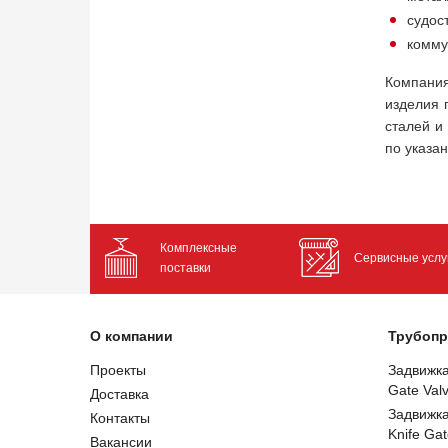
судос
комму
Компания
изделия 
сталей и
по указа
Комплексные
Сервисные услу
поставки
О компании
Трубопр
Проекты
Задвижк
Gate Val
Доставка
Задвижк
Контакты
Knife Gat
Вакансии