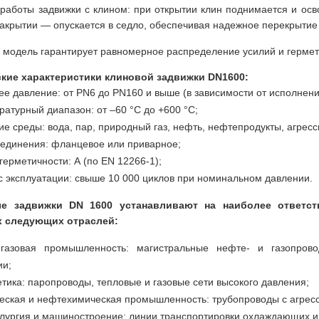
работы задвижки с клином: при открытии клин поднимается и ос
закрытии — опускается в седло, обеспечивая надежное перекрытие 
 модель гарантирует равномерное распределение усилий и гермет
ские характеристики клиновой задвижки DN1600:
ее давление: от PN6 до PN160 и выше (в зависимости от исполнени
ратурный диапазон: от –60 °C до +600 °C;
ие среды: вода, пар, природный газ, нефть, нефтепродукты, агрес
оединения: фланцевое или приварное;
 герметичности: А (по EN 12266-1);
с эксплуатации: свыше 10 000 циклов при номинальном давлении.
е задвижки DN 1600 устанавливают на наиболее ответс
х следующих отраслей:
газовая промышленность: магистральные нефте- и газопров
ии;
етика: паропроводы, тепловые и газовые сети высокого давления;
еская и нефтехимическая промышленность: трубопроводы с агрес
лургия и машиностроение: линии транспортировки охлаждающих и 