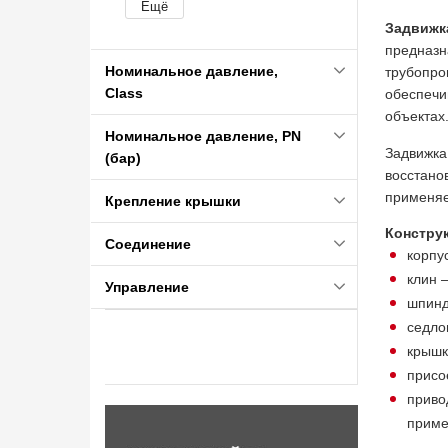
Задвижк
предназн
Номинальное давление,
трубопро
Class
обеспеч
объектах
Номинальное давление, PN
Задвижк
(бар)
восстано
применяе
Крепление крышки
Констру
Соединение
корпу
клин 
Управление
шпинд
седло
крышк
присо
приво
приме