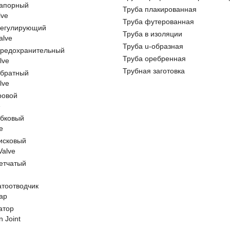
запорный
Труба плакированная
lve
Труба футерованная
регулирующий
Труба в изоляции
alve
Труба u-образная
предохранительный
Труба оребренная
lve
Трубная заготовка
обратный
lve
ровой
e
обковый
e
исковый
 Valve
етчатый
атоотводчик
ap
атор
n Joint