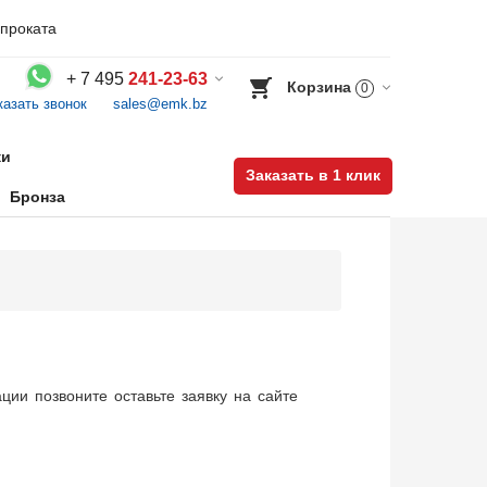
проката
+
7 495
241-23-63
Корзина
0
казать звонок
sales@emk.bz
Воспользуйтесь каталогом, положите товар в корзину и оформите заказ.
ки
Заказать в 1 клик
Бронза
ии позвоните оставьте заявку на сайте