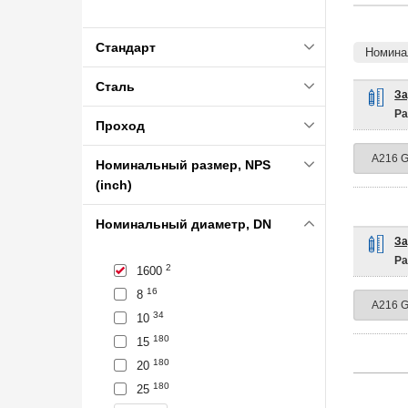
Стандарт
Номина
Сталь
За
Ра
Проход
Номинальный размер, NPS
(inch)
Номинальный диаметр, DN
За
Ра
2
1600
16
8
34
10
180
15
180
20
180
25