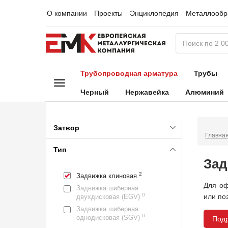
О компании
Проекты
Энциклопедия
Металлообр
Трубопроводная арматура
Трубы
Черный
Нержавейка
Алюминий
Затвор
Главна
Тип
Зад
2
Задвижка клиновая
Для оф
Задвижка шиберная
0
или по
двухдисковая (EGV)
Задвижка шиберная
0
однодисковая (SGV)
Под