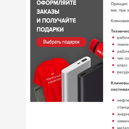
Принцип 
мм, при 
Клиновая
Техниче
рабоч
темпе
рабоч
тип с
класс
ресур
Клиновы
система
нефте
станц
энерг
химич
метал