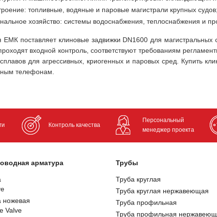
троение: топливные, водяные и паровые магистрали крупных судов
нальное хозяйство: системы водоснабжения, теплоснабжения и п
 ЕМК поставляет клиновые задвижки DN1600 для магистральных с
проходят входной контроль, соответствуют требованиям регламен
 сплавов для агрессивных, криогенных и паровых сред. Купить кл
нным телефонам.
Персональный
ги
Контроль качества
менеджер проекта
оводная арматура
Трубы
а
Труба круглая
ve
Труба круглая нержавеющая
а ножевая
Труба профильная
e Valve
Труба профильная нержавеющ