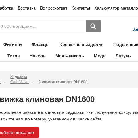
аботка
Доставка
Вопрос-ответ
Контакты
Калькулятор металло
За
Фитинги
Фланцы
Крепежные изделия
Подшипни
Титан
Никель
Медь-никель
Медь
Латунь
Задвижка
я
Gate Valve
Задвижка клиновая DN1600
вижка клиновая DN1600
ормления заказа на клиновые задвижки или получения консультац
звоните нам по номеру, указанному в шапке сайта.
робное описание