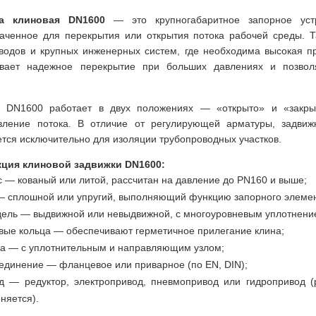
а клиновая DN1600
— это крупногабаритное запорное уст
аченное для перекрытия или открытия потока рабочей среды. Т
водов и крупных инженерных систем, где необходима высокая пр
ивает надежное перекрытие при больших давлениях и позволя
.
а DN1600 работает в двух положениях — «открыто» и «закры
вление потока. В отличие от регулирующей арматуры, задвиж
тся исключительно для изоляции трубопроводных участков.
кция клиновой задвижки DN1600:
с — кованый или литой, рассчитан на давление до PN160 и выше;
— сплошной или упругий, выполняющий функцию запорного элемен
ель — выдвижной или невыдвижной, с многоуровневым уплотнением
вые кольца — обеспечивают герметичное прилегание клина;
а — с уплотнительным и направляющим узлом;
единение — фланцевое или приварное (по EN, DIN);
д — редуктор, электропривод, пневмопривод или гидропривод 
няется).