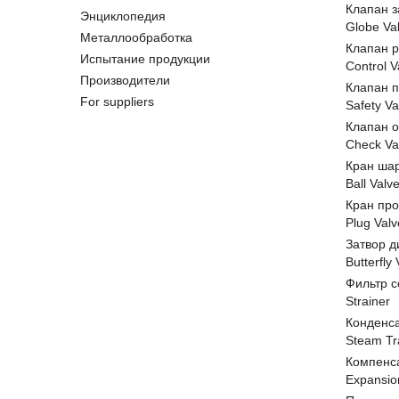
Клапан 
Энциклопедия
Globe Va
Металлообработка
Клапан 
Испытание продукции
Control V
Производители
Клапан 
For suppliers
Safety Va
Клапан 
Check Va
Кран ша
Ball Valv
Кран пр
Plug Valv
Затвор д
Butterfly
Фильтр с
Strainer
Конденс
Steam Tr
Компенс
Expansio