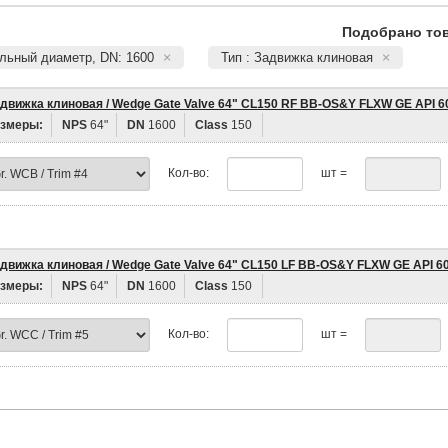
Подобрано тов
льный диаметр, DN: 1600
Тип : Задвижка клиновая
движка клиновая / Wedge Gate Valve 64" CL150 RF BB-OS&Y FLXW GE API 6
змеры:
NPS
64"
DN
1600
Class
150
Кол-во:
шт =
движка клиновая / Wedge Gate Valve 64" CL150 LF BB-OS&Y FLXW GE API 6
змеры:
NPS
64"
DN
1600
Class
150
Кол-во:
шт =