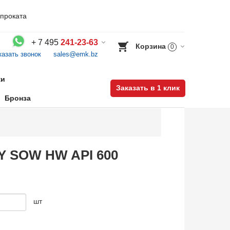
проката
+
7 495
241-23-63
Корзина
0
казать звонок
sales@emk.bz
Воспользуйтесь каталогом, положите товар в корзину и оформите заказ.
ки
Заказать в 1 клик
Бронза
&Y SOW HW API 600
шт