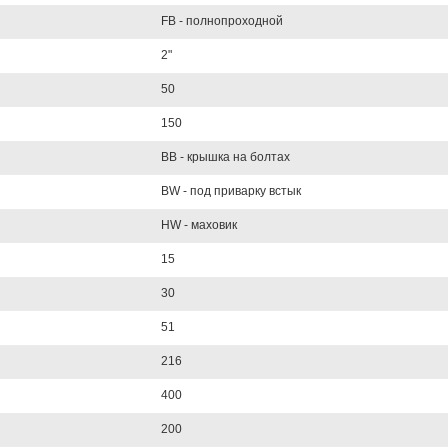
FB - полнопроходной
2"
50
150
BB - крышка на болтах
BW - под приварку встык
HW - маховик
15
30
51
216
400
200