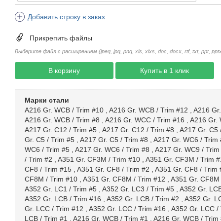
Добавить строку в заказ
Прикрепить файлы
Выберите файл с расширением (jpeg, jpg, png, xls, xlxs, doc, docx, rtf, txt, ppt, pptx, 
В корзину
Купить в 1 клик
Марки стали
A216 Gr. WCB / Trim #10
,
A216 Gr. WCB / Trim #12
,
A216 Gr.
A216 Gr. WCB / Trim #8
,
A216 Gr. WCC / Trim #16
,
A216 Gr. 
A217 Gr. C12 / Trim #5
,
A217 Gr. C12 / Trim #8
,
A217 Gr. C5 
Gr. C5 / Trim #5
,
A217 Gr. C5 / Trim #8
,
A217 Gr. WC6 / Trim
WC6 / Trim #5
,
A217 Gr. WC6 / Trim #8
,
A217 Gr. WC9 / Trim
/ Trim #2
,
A351 Gr. CF3M / Trim #10
,
A351 Gr. CF3M / Trim #
CF8 / Trim #15
,
A351 Gr. CF8 / Trim #2
,
A351 Gr. CF8 / Trim
CF8M / Trim #10
,
A351 Gr. CF8M / Trim #12
,
A351 Gr. CF8M 
A352 Gr. LC1 / Trim #5
,
A352 Gr. LC3 / Trim #5
,
A352 Gr. LCB
A352 Gr. LCB / Trim #16
,
A352 Gr. LCB / Trim #2
,
A352 Gr. LC
Gr. LCC / Trim #12
,
A352 Gr. LCC / Trim #16
,
A352 Gr. LCC / 
LCB / Trim #1
,
A216 Gr. WCB / Trim #1
,
A216 Gr. WCB / Trim