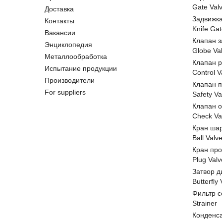
Gate Val
Доставка
Задвижк
Контакты
Knife Gat
Вакансии
Клапан 
Энциклопедия
Globe Va
Металлообработка
Клапан 
Испытание продукции
Control V
Производители
Клапан 
For suppliers
Safety Va
Клапан 
Check Va
Кран ша
Ball Valv
Кран пр
Plug Valv
Затвор д
Butterfly
Фильтр с
Strainer
Конденс