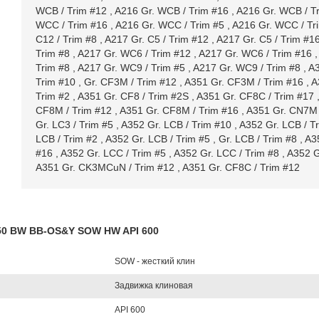
WCB / Trim #12
,
A216 Gr. WCB / Trim #16
,
A216 Gr. WCB / T
WCC / Trim #16
,
A216 Gr. WCC / Trim #5
,
A216 Gr. WCC / Tr
C12 / Trim #8
,
A217 Gr. C5 / Trim #12
,
A217 Gr. C5 / Trim #1
Trim #8
,
A217 Gr. WC6 / Trim #12
,
A217 Gr. WC6 / Trim #16
Trim #8
,
A217 Gr. WC9 / Trim #5
,
A217 Gr. WC9 / Trim #8
,
A3
Trim #10
,
Gr. CF3M / Trim #12
,
A351 Gr. CF3M / Trim #16
,
A
Trim #2
,
A351 Gr. CF8 / Trim #2S
,
A351 Gr. CF8C / Trim #17
CF8M / Trim #12
,
A351 Gr. CF8M / Trim #16
,
A351 Gr. CN7M 
Gr. LC3 / Trim #5
,
A352 Gr. LCB / Trim #10
,
A352 Gr. LCB / T
LCB / Trim #2
,
A352 Gr. LCB / Trim #5
,
Gr. LCB / Trim #8
,
A3
#16
,
A352 Gr. LCC / Trim #5
,
A352 Gr. LCC / Trim #8
,
A352 G
A351 Gr. CK3MCuN / Trim #12
,
A351 Gr. CF8C / Trim #12
150 BW BB-OS&Y SOW HW API 600
SOW - жесткий клин
Задвижка клиновая
API 600