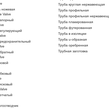
ve
Труба круглая нержавеющая
а ножевая
Труба профильная
e Valve
Труба профильная нержавеющ
запорный
Труба плакированная
lve
Труба футерованная
регулирующий
Труба в изоляции
alve
Труба u-образная
предохранительный
Труба оребренная
lve
Трубная заготовка
обратный
lve
ровой
e
обковый
e
исковый
 Valve
етчатый
атоотводчик