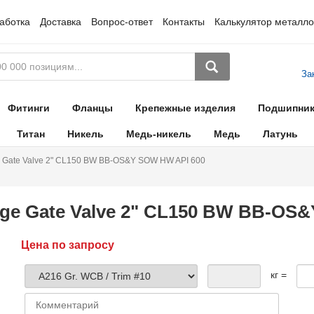
аботка
Доставка
Вопрос-ответ
Контакты
Калькулятор металло
За
Фитинги
Фланцы
Крепежные изделия
Подшипни
Титан
Никель
Медь-никель
Медь
Латунь
e Gate Valve 2" CL150 BW BB-OS&Y SOW HW API 600
ge Gate Valve 2" CL150 BW BB-OS
Цена по запросу
кг =