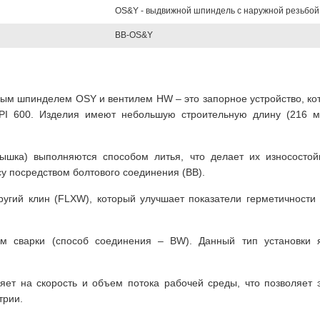
OS&Y - выдвижной шпиндель с наружной резьбой
BB-OS&Y
жным шпинделем OSY и вентилем HW – это запорное устройство, к
PI 600. Изделия имеют небольшую строительную длину (216 м
рышка) выполняются способом литья, что делает их износосто
су посредством болтового соединения (BB).
ругий клин (FLXW), который улучшает показатели герметичности
тем сварки (способ соединения – BW). Данный тип установки
яет на скорость и объем потока рабочей среды, что позволяет
трии.