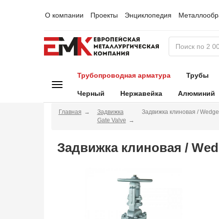
О компании
Проекты
Энциклопедия
Металлообр
Трубопроводная арматура
Трубы
Черный
Нержавейка
Алюминий
Главная
Задвижка
Задвижка клиновая / Wedg
Gate Valve
Задвижка клиновая / Wed