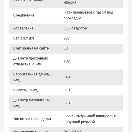
крышка
RTJ - фланцевое с пазом под
Соединение
прокладку
Управление
GE - редуктор
Вес 1 шт (кг)
227
Сортировка на сайте
50
Диаметр проходного
102
отверстия, d (мм)
Строительная длина, L
549
(мм)
Высота, Н (мм)
810
Диаметр маховика, W
310
(мм)
OS&Y - выдвижной шпиндель с
Тип штока (шпинделя)
наружной резьбой