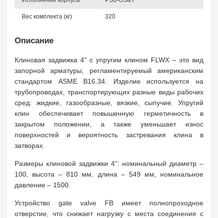
Исполнение корпуса
PSB-OS&Y
Вес комплекта (кг)
320
Описание
Клиновая задвижка 4" с упругим клином FLWX – это вид
запорной арматуры, регламентируемый американским
стандартом ASME B16.34. Изделие используется на
трубопроводах, транспортирующих разные виды рабочих
сред: жидкие, газообразные, вязкие, сыпучие. Упругий
клин обеспечивает повышенную герметичность в
закрытом положении, а также уменьшает износ
поверхностей и вероятность застревания клина в
затворах.
Размеры клиновой задвижки 4": номинальный диаметр –
100, высота – 810 мм, длина – 549 мм, номинальное
давление – 1500.
Устройство gate valve FB имеет полнопроходное
отверстие, что снижает нагрузку с места соединения с