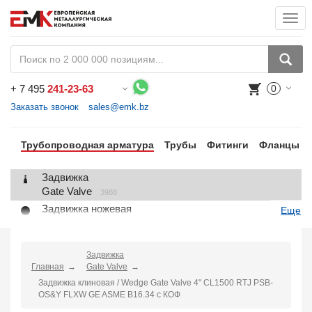
Togg
navi
+
7 495
241-23-63
0
Воспользуйтесь каталогом, положите товар в корзину и оформите заказ.
Заказать звонок
sales@emk.bz
Трубопроводная арматура
Трубы
Фитинги
Фланцы
Задвижка
Gate Valve
3988
Задвижка ножевая
Еще
Knife Gate Valve
1
Клапан запорный
Globe Valve
Задвижка
2191
Главная
Gate Valve
Клапан регулирующий
Задвижка клиновая / Wedge Gate Valve 4" CL1500 RTJ PSB-
Control Valve
2
OS&Y FLXW GE ASME B16.34 с КОФ
Клапан предохранительный