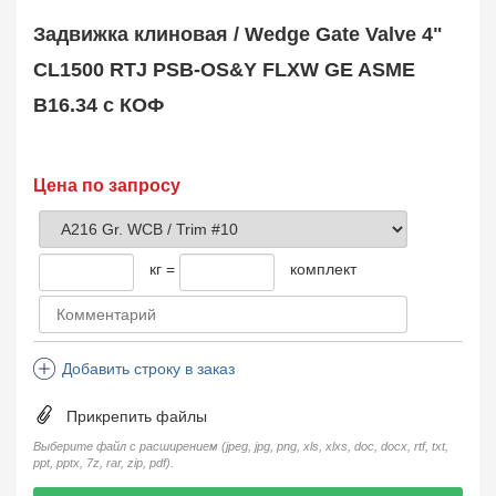
Safety Valve
1
Задвижка клиновая / Wedge Gate Valve 4"
Клапан обратный
Check Valve
3704
CL1500 RTJ PSB-OS&Y FLXW GE ASME
Кран шаровой
B16.34 с КОФ
Ball Valve
3321
Кран пробковый
Plug Valve
148
Затвор дисковый
Цена по запросу
Butterfly Valve
1
Фильтр сетчатый
Strainer
1138
кг =
комплект
Конденсатоотводчик
Steam Trap
4
Компенсатор
Expansion Joint
7
Добавить строку в заказ
Пламегаситель
Flame Arrester
73
Прикрепить файлы
Заказать в 1 клик
Выберите файл с расширением (jpeg, jpg, png, xls, xlxs, doc, docx, rtf, txt,
ppt, pptx, 7z, rar, zip, pdf).