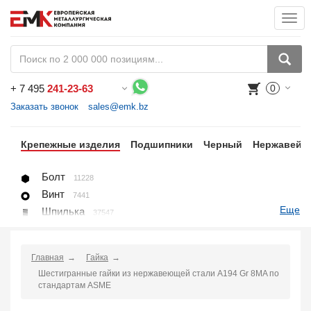
Togg
navi
+
7 495
241-23-63
0
Воспользуйтесь каталогом, положите товар в корзину и оформите заказ.
Заказать звонок
sales@emk.bz
цы
Крепежные изделия
Подшипники
Черный
Нержавейк
Болт
11228
Винт
7441
Еще
Шпилька
37547
Гайка
1271
Шайба
1225
Главная
Гайка
Пробка, вставка
78
Шестигранные гайки из нержавеющей стали A194 Gr 8MA по
U-болт (хомут)
266
стандартам ASME
Крепление для труб (хомут, скоба, зажим)
10