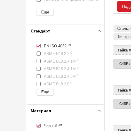
0
Под
Сталь: 
Стандарт
Тип кре
29
EN ISO 4032
Гайка М
0
ASME B18.2.2
0
ASME B18.2.4.1M
0
ASME B18.2.4.1М
0
ASME B18.2.4.6M
0
ASME B18.2.6
Гайка 
Материал
29
Черный
Гайка М