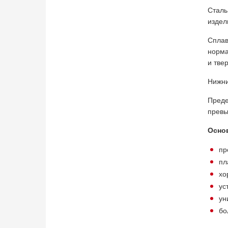
Сталь
издел
Сплав
норма
и тве
Нижни
Преде
превы
Основ
пр
пл
хо
ус
ун
бо