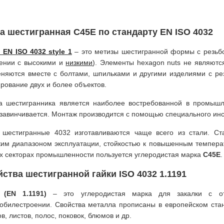
а шестигранная C45E по стандарту EN ISO 4032
 EN ISO 4032 style 1
– это метизы шестигранной формы с резьбо
ении с высокими и
низкими
). Элементы hexagon nuts не являютс
няются вместе с болтами, шпильками и другими изделиями с ре
рование двух и более объектов.
 шестигранника является наиболее востребованной в промышл
 завинчивается. Монтаж производится с помощью специального инс
 шестигранные 4032 изготавливаются чаще всего из стали. Ст
им диапазоном эксплуатации, стойкостью к повышенным темпера
х секторах промышленности пользуется углеродистая марка
C45E
.
ства шестигранной гайки ISO 4032 1.1191
 (EN 1.1191)
– это углеродистая марка для закалки с 
обилестроении. Свойства металла прописаны в европейском ста
ов, листов, полос, поковок, блюмов и др.