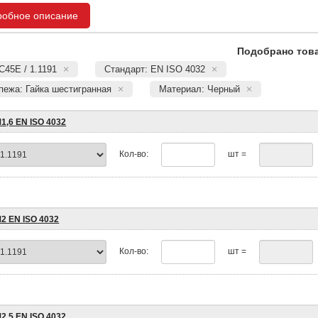
робное описание
Подобрано това
C45E / 1.1191
Стандарт: EN ISO 4032
пежа: Гайка шестигранная
Материал: Черный
1,6 EN ISO 4032
Кол-во:
шт =
М2 EN ISO 4032
Кол-во:
шт =
2,5 EN ISO 4032