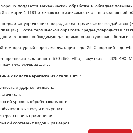
 хорошо поддается механической обработке и обладает повышен
ий из марки 1 1191 отличаются в зависимости от типа финишной об
 поддается упрочнению посредством термического воздействия (ин
лизации). После термической обработки среднеуглеродистая ста
рдости, а также необходимую для применения в условиях больших н
й температурный порог эксплуатации – до -25°C, верхний – до +48
л прочности составляет 590-850 МПа, текучести – 325-490 
шает 18%, сужение – 45%.
ные свойства крепежа из стали С45Е:
очность и ударная вязкость;
астичность;
роший уровень обрабатываемости;
тойчивость к износу и истиранию;
иверсальность применения;
льшой сортамент видов и размеров.