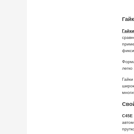
Гайк
Гайки
сравн
приме
фикси
Форма
легко
Гайки
широк
многи
Свой
C45E
автом
прутк