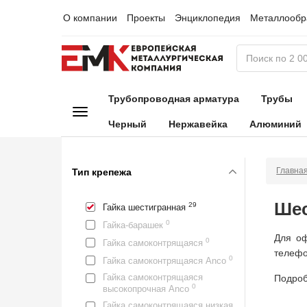
О компании
Проекты
Энциклопедия
Металлообр
Трубопроводная арматура
Трубы
Черный
Нержавейка
Алюминий
Главна
Тип крепежа
Шес
29
Гайка шестигранная
0
Гайка-барашек
Для о
0
Гайка самоконтрящаяся
телефо
0
Гайка самоконтрящаяся Anco
Гайка самоконтрящаяся
Подроб
0
высокопрочная Anco
Гайка самоконтрящаяся низкая