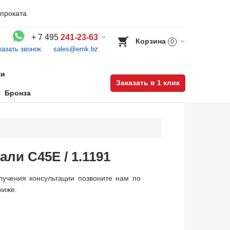
проката
+
7 495
241-23-63
Корзина
0
казать звонок
sales@emk.bz
Воспользуйтесь каталогом, положите товар в корзину и оформите заказ.
ки
Заказать в 1 клик
Бронза
али C45E / 1.1191
лучения консультации позвоните нам по
ниже.