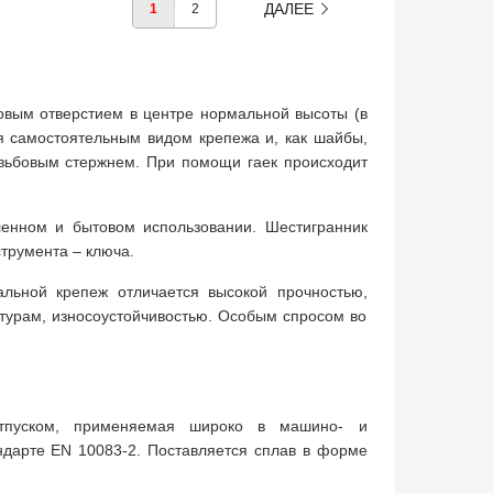
ДАЛЕЕ
1
2
вым отверстием в центре нормальной высоты (в
я самостоятельным видом крепежа и, как шайбы,
зьбовым стержнем. При помощи гаек происходит
енном и бытовом использовании. Шестигранник
трумента – ключа.
альной крепеж отличается высокой прочностью,
турам, износоустойчивостью. Особым спросом во
отпуском, применяемая широко в машино- и
ндарте EN 10083-2. Поставляется сплав в форме