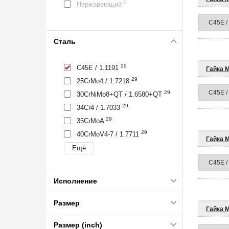
0
Нержавеющий
Сталь
29
C45E / 1.1191
Гайка 
29
25CrMo4 / 1.7218
29
30CrNiMo8+QT / 1.6580+QT
29
34Cr4 / 1.7033
29
35CrMoA
29
40CrMoV4-7 / 1.7711
Гайка 
Исполнение
Размер
Гайка 
Размер (inch)