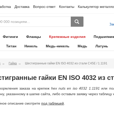
аботка
Доставка
Вопрос-ответ
Контакты
Калькулятор металло
За
Фитинги
Фланцы
Крепежные изделия
Подшипни
Титан
Никель
Медь-никель
Медь
Латунь
я
Гайка
Шестигранные гайки EN ISO 4032 из стали C45E / 1.1191
тигранные гайки EN ISO 4032 из ст
формления заказа на крепеж
hex nuts en iso 4032 1.1191
или по
ну, указанному в шапке сайта, либо оставьте заявку через таблицу 
ное описание смотрите
под таблицей
.