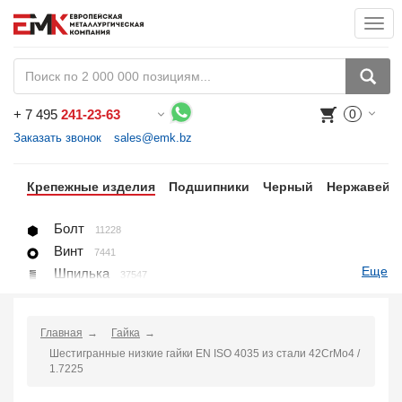
Togg
navi
+
7 495
241-23-63
0
Воспользуйтесь каталогом, положите товар в корзину и оформите заказ.
Заказать звонок
sales@emk.bz
цы
Крепежные изделия
Подшипники
Черный
Нержавейк
Болт
11228
Винт
7441
Еще
Шпилька
37547
Гайка
1271
Шайба
1225
Главная
Гайка
Пробка, вставка
78
Шестигранные низкие гайки EN ISO 4035 из стали 42CrMo4 /
U-болт (хомут)
266
1.7225
Крепление для труб (хомут, скоба, зажим)
10