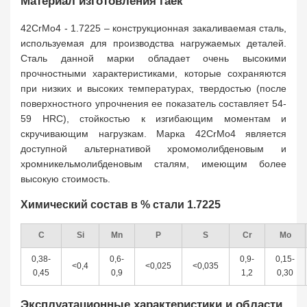
Материал изготовления гаек
42CrMo4 - 1.7225 – конструкционная закаливаемая сталь,
используемая для производства нагружаемых деталей.
Сталь данной марки обладает очень высокими
прочностными характеристиками, которые сохраняются
при низких и высоких температурах, твердостью (после
поверхностного упрочнения ее показатель составляет 54-
59 HRC), стойкостью к изгибающим моментам и
скручивающим нагрузкам. Марка 42CrMo4 является
доступной альтернативой хромомолибденовым и
хромникельмолибденовым сталям, имеющим более
высокую стоимость.
Химический состав в % стали 1.7225
С
Si
Mn
P
S
Cr
Mo
0,38-
0,6-
0,9-
0,15-
<0,4
<0,025
<0,035
0,45
0,9
1,2
0,30
Эксплуатационные характеристики и области