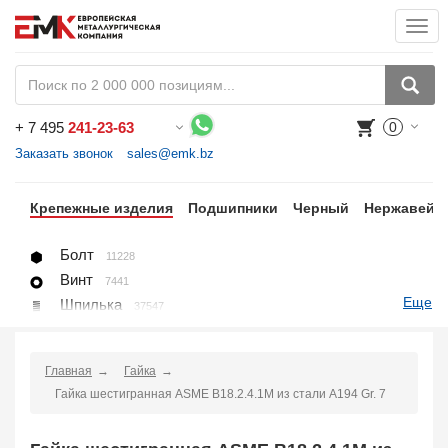
Togg
navi
+
7 495
241-23-63
0
Воспользуйтесь каталогом, положите товар в корзину и оформите заказ.
Заказать звонок
sales@emk.bz
цы
Крепежные изделия
Подшипники
Черный
Нержавейк
Болт
11228
Винт
7441
Еще
Шпилька
37547
Гайка
1271
Шайба
1225
Главная
Гайка
Пробка, вставка
78
Гайка шестигранная ASME B18.2.4.1М из стали A194 Gr. 7
U-болт (хомут)
266
Крепление для труб (хомут, скоба, зажим)
10