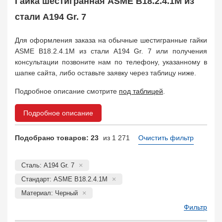
Гайка шестигранная ASME B18.2.4.1М из
Заказать в 1 клик
стали A194 Gr. 7
Для оформления заказа на обычные шестигранные гайки
ASME B18.2.4.1М из стали A194 Gr. 7 или получения
консультации позвоните нам по телефону, указанному в
шапке сайта, либо оставьте заявку через таблицу ниже.
Подробное описание смотрите
под таблицей
.
Подробное описание
Подобрано товаров: 23
из 1 271
Очистить фильтр
Сталь: A194 Gr. 7
Стандарт: ASME B18.2.4.1М
Материал: Черный
Фильтр